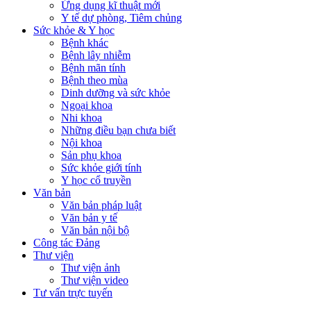
Ứng dụng kĩ thuật mới
Y tế dự phòng, Tiêm chủng
Sức khỏe & Y học
Bệnh khác
Bệnh lây nhiễm
Bệnh mãn tính
Bệnh theo mùa
Dinh dưỡng và sức khỏe
Ngoại khoa
Nhi khoa
Những điều bạn chưa biết
Nội khoa
Sản phụ khoa
Sức khỏe giới tính
Y học cổ truyền
Văn bản
Văn bản pháp luật
Văn bản y tế
Văn bản nội bộ
Công tác Đảng
Thư viện
Thư viện ảnh
Thư viện video
Tư vấn trực tuyến