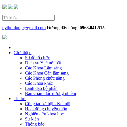
ttythuulung@gmail.com
Đường dây nóng:
0963.041.515
Giới thiệu
Sơ đồ tổ chức
Dịch vụ Y tế nổi bật
Các Khoa Lâm sàng
Các Khoa Cận lâm sàng
Các Phòng chức năng
Các Khoa khác
Lãnh đạo bộ phận
Ban Giám đốc đương nhiệm
Tin tức
Công tác xã hội - Kết nối
Hoạt động chuyên môn
Nghiên cứu khoa học
Sự kiện
Thông báo