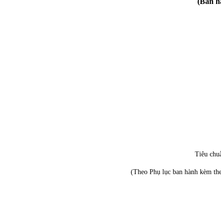
(Ban h
Tiêu chu
(Theo Phụ lục ban hành kèm th