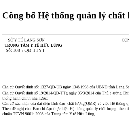
Công bố Hệ thống quản lý chất
SỞ Y TẾ LẠNG SƠN CỘNG HOÀ XÃ HỘ
TRUNG TÂM Y TẾ HỮU LŨNG Độc lập - 
Số: 108 / QĐ-T
Căn cứ Quyết định số: 1327/QĐ-UB ngày 13/8/1998 của UBND tỉnh Lạng Sơn v
Căn cứ Quyết định số 19/2014/QĐ-TTg ngày 05/3/2014 của Thủ t¬ướng Chính
thống hành chính nhà nước;
Căn cứ xác nhận của đại diện lãnh đạo chất lượng(QMR) về việc Hệ thống qu
Theo đề nghị của Ban chỉ đạo thực hiện Hệ thống quản lý chất lượng theo t
chuẩn TCVN 9001: 2008 của Trung tâm Y tế Hữu Lũng,