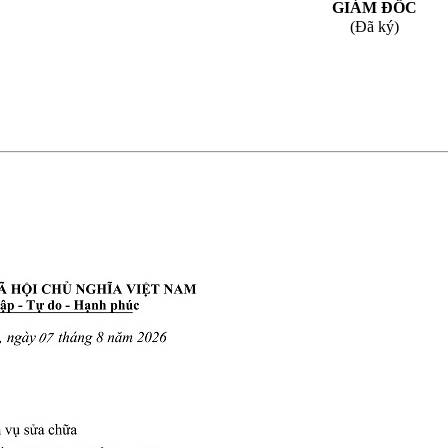
GIÁM ĐỐC
(
Đ
ã k
ý)