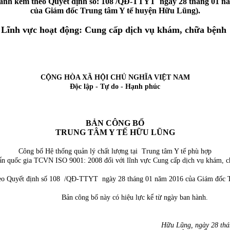
ành kèm theo Quyết định số: 108 /QĐ-TTYT ngày 28 tháng 01 n
của Giám đốc Trung tâm Y tế huyện Hữu Lũng).
Lĩnh vực hoạt động: Cung cấp dịch vụ khám, chữa bệnh
CỘNG HÒA XÃ HỘI CHỦ NGHĨA VIỆT NAM
Độc lập - Tự do - Hạnh phúc
BẢN CÔNG BỐ
TRUNG TÂM Y TẾ HỮU LŨNG
Công bố Hệ thống quản lý chất lượng tại Trung tâm Y tế phù hợp
ẩn quốc gia TCVN ISO 9001: 2008 đối với lĩnh vực Cung cấp dịch vụ khám, c
eo Quyết định số 108 /QĐ-TTYT ngày 28 tháng 01 năm 2016 của Giám đốc 
Bản công bố này có hiệu lực kể từ ngày ban hành.
Hữu Lũng, ngày 28 thá