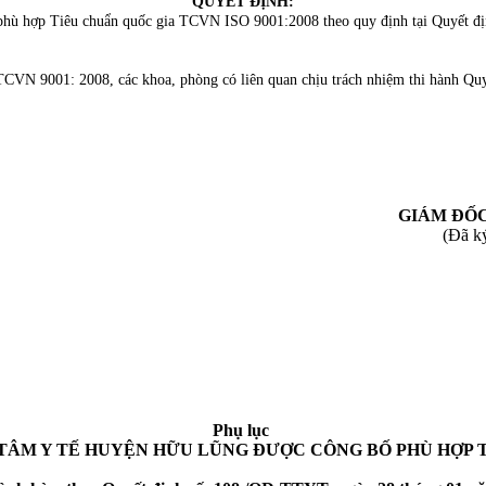
QUYẾT ĐỊNH:
phù hợp Tiêu chuẩn quốc gia TCVN ISO 9001:2008 theo quy định tại Quyết đị
TCVN 9001: 2008, các khoa, phòng có liên quan chịu trách nhiệm thi hành Quy
GIÁM ĐỐ
(Đã ký
Phụ lục
ÂM Y TẾ HUYỆN HỮU LŨNG ĐƯỢC CÔNG BỐ PHÙ HỢP TIÊ