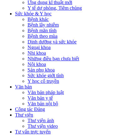
Ứng dụng kĩ thuật mới
Y tế dự phòng, Tiêm chủng
Sức khỏe & Y học
Bệnh khác
Bệnh lây nhiễm
Bệnh mãn tính
Bệnh theo mùa
Dinh dưỡng và sức khỏe
Ngoại khoa
Nhi khoa
Những điều bạn chưa biết
Nội khoa
Sản phụ khoa
Sức khỏe giới tính
Y học cổ truyền
Văn bản
Văn bản pháp luật
Văn bản y tế
Văn bản nội bộ
Công tác Đảng
Thư viện
Thư viện ảnh
Thư viện video
Tư vấn trực tuyến