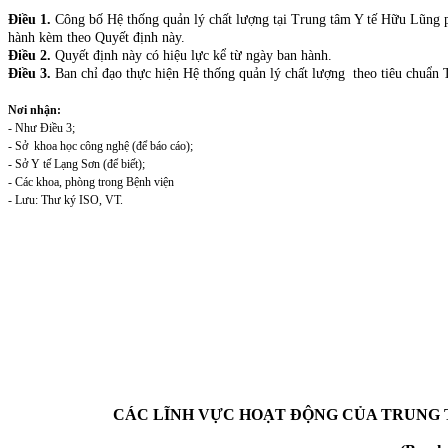
Điều 1.
Công bố Hệ thống quản lý chất lượng tại Trung tâm Y tế Hữu Lũng 
hành kèm theo Quyết định này.
Điều 2.
Quyết định này có hiệu lực kể từ ngày ban hành.
Điều 3.
Ban chỉ đạo thực hiện Hệ thống quản lý chất lượng theo tiêu chuẩn 
Nơi nhận:
- Như Điều 3;
- Sở khoa học công nghệ (để báo cáo);
- Sở Y tế Lạng Sơn (để biết);
- Các khoa, phòng trong Bệnh viện
- Lưu: Thư ký ISO, VT.
CÁC LĨNH VỰC HOẠT ĐỘNG CỦA TRUNG T