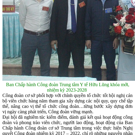
Ban Chấp hành Công đoàn Trung tâm Y tế Hữu Lũng khóa mới,
nhiệm kỳ 2023-2028
Công đoàn cơ sở phối hợp với chính quyền tổ chức tốt hội nghị cán
bộ viên chức hàng năm tham gia xây dựng các nội quy, quy chế tập
thể, nâng cao vị thế tổ chức công đoàn…từng bước xây dựng đơn
vị ngày càng phát triển, Công đoàn vững mạnh.
Đại hội đã nghiêm túc kiểm điểm, đánh giá kết quả hoạt động công
đoàn và phong trào viên chức, người lao động, hoạt động của Ban
Chấp hành Công đoàn cơ sở Trung tâm trong việc thực hiện Nghị
quyết Công đoàn nhiệm kỳ 2017 – 2022, chỉ rõ những nguyên nhân