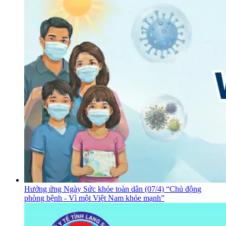
Hưởng ứng Ngày Sức khỏe toàn dân (07/4) “Chủ động
phòng bệnh - Vì một Việt Nam khỏe mạnh”