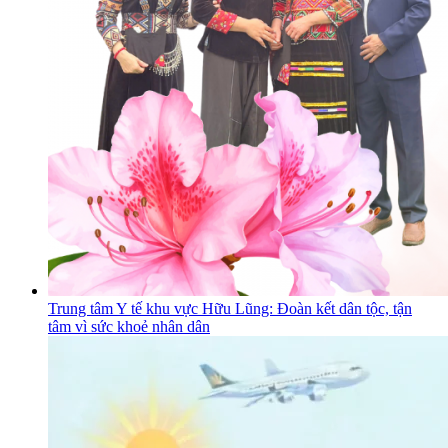
Trung tâm Y tế khu vực Hữu Lũng: Đoàn kết dân tộc, tận
tâm vì sức khoẻ nhân dân