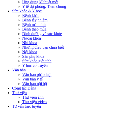
Ứng dụng kĩ thuật mới
Y tế dự phòng, Tiêm chủng
Sức khỏe & Y học
Bệnh khác
Bệnh lây nhiễm
Bệnh mãn tính
Bệnh theo mùa
Dinh dưỡng và sức khỏe
Ngoại khoa
Nhi khoa
Những điều bạn chưa biết
Nội khoa
Sản phụ khoa
Sức khỏe giới tính
Y học cổ truyền
Văn bản
Văn bản pháp luật
Văn bản y tế
Văn bản nội bộ
Công tác Đảng
Thư viện
Thư viện ảnh
Thư viện video
Tư vấn trực tuyến