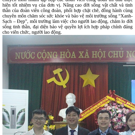
hiện tốt nhiệm vụ của đơn vị. Nâng cao đời sống vật chất và tinh
thần của đoàn viên công đoàn, phối hợp chặt chẽ, đồng hành cùng
chuyên môn chăm sóc sức khỏe và bảo vệ môi trường sống “Xanh-
Sạch – Đẹp”, môi trường làm việc cho người lao động, chăm lo đời
sống tinh thần, đại diện bảo vệ quyền lợi ích hợp pháp chính đáng
cho viên chức, người lao động.