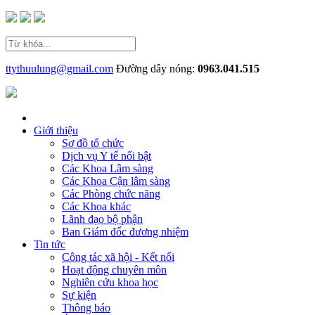
ttythuulung@gmail.com
Đường dây nóng:
0963.041.515
Giới thiệu
Sơ đồ tổ chức
Dịch vụ Y tế nổi bật
Các Khoa Lâm sàng
Các Khoa Cận lâm sàng
Các Phòng chức năng
Các Khoa khác
Lãnh đạo bộ phận
Ban Giám đốc đương nhiệm
Tin tức
Công tác xã hội - Kết nối
Hoạt động chuyên môn
Nghiên cứu khoa học
Sự kiện
Thông báo