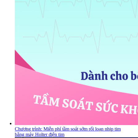
Chương trình: Miễn phí tầm soát sớm rối loạn nhịp tim
bằng máy Holter điện tim