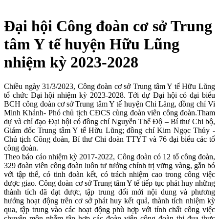
Đại hội Công đoàn cơ sở Trung
tâm Y tế huyện Hữu Lũng
nhiệm kỳ 2023-2028
Chiều ngày 31/3/2023, Công đoàn cơ sở Trung tâm Y tế Hữu Lũng
tổ chức Đại hội nhiệm kỳ 2023-2028. Tới dự Đại hội có đại biểu
BCH công đoàn cơ sở Trung tâm Y tế huyện Chi Lăng, đồng chí Vi
Minh Khánh- Phó chủ tịch CĐCS cùng đoàn viên công đoàn.Tham
dự và chỉ đạo Đại hội có đồng chí Nguyễn Thế Độ – Bí thư Chi bộ,
Giám đốc Trung tâm Y tế Hữu Lũng; đồng chí Kim Ngọc Thủy -
Chủ tịch Công đoàn, Bí thư Chi đoàn TTYT và 76 đại biểu các tổ
công đoàn.
Theo báo cáo nhiệm kỳ 2017-2022, Công đoàn có 12 tổ công đoàn,
329 đoàn viên công đoàn luôn tư tưởng chính trị vững vàng, gắn bó
với tập thể, có tinh đoàn kết, có trách nhiệm cao trong công việc
được giao. Công đoàn cơ sở Trung tâm Y tế tiếp tục phát huy những
thành tích đã đạt được, tập trung đổi mới nội dung và phương
hướng hoạt động trên cơ sở phát huy kết quả, thành tích nhiệm kỳ
qua, tập trung vào các hoạt động phù hợp với tính chất công việc
chuyên môn nhằm tập hợp các đoàn viên công đoàn thi đua thực