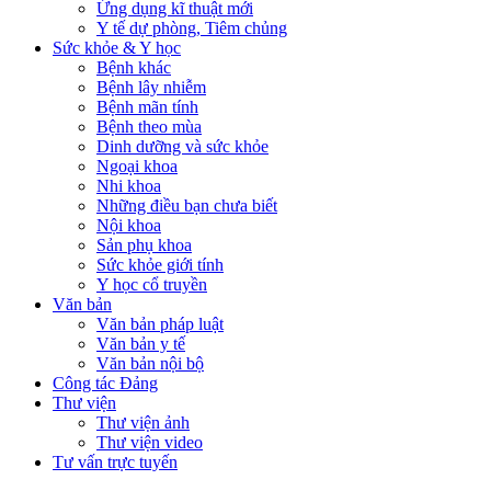
Ứng dụng kĩ thuật mới
Y tế dự phòng, Tiêm chủng
Sức khỏe & Y học
Bệnh khác
Bệnh lây nhiễm
Bệnh mãn tính
Bệnh theo mùa
Dinh dưỡng và sức khỏe
Ngoại khoa
Nhi khoa
Những điều bạn chưa biết
Nội khoa
Sản phụ khoa
Sức khỏe giới tính
Y học cổ truyền
Văn bản
Văn bản pháp luật
Văn bản y tế
Văn bản nội bộ
Công tác Đảng
Thư viện
Thư viện ảnh
Thư viện video
Tư vấn trực tuyến