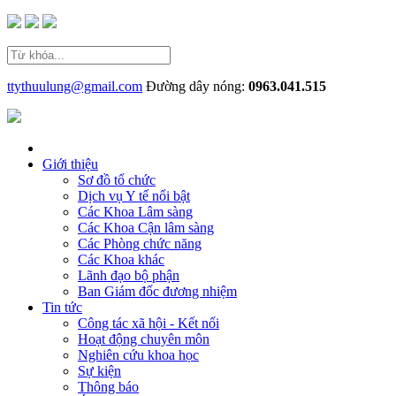
ttythuulung@gmail.com
Đường dây nóng:
0963.041.515
Giới thiệu
Sơ đồ tổ chức
Dịch vụ Y tế nổi bật
Các Khoa Lâm sàng
Các Khoa Cận lâm sàng
Các Phòng chức năng
Các Khoa khác
Lãnh đạo bộ phận
Ban Giám đốc đương nhiệm
Tin tức
Công tác xã hội - Kết nối
Hoạt động chuyên môn
Nghiên cứu khoa học
Sự kiện
Thông báo