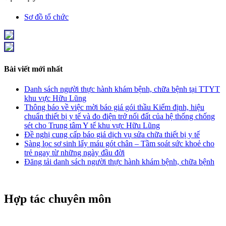
Sơ đồ tổ chức
Bài viết mới nhất
Danh sách người thực hành khám bệnh, chữa bệnh tại TTYT
khu vực Hữu Lũng
Thông báo về việc mời báo giá gói thầu Kiểm định, hiệu
chuẩn thiết bị y tế và đo điện trở nối đất của hệ thống chống
sét cho Trung tâm Y tế khu vực Hữu Lũng
Đề nghị cung cấp báo giá dịch vụ sửa chữa thiết bị y tế
Sàng lọc sơ sinh lấy máu gót chân – Tầm soát sức khoẻ cho
trẻ ngay từ những ngày đầu đời
Đăng tải danh sách người thực hành khám bệnh, chữa bệnh
Hợp tác chuyên môn