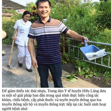
Để giảm thiểu rác thải nhựa, Trung tâm Y tế huyện Hữu Lũng đưa
ra một số giải pháp ban đầu trong quá trình thực hiện công tác
khám, chữa bệnh, cấp phát thuốc và tuyên truyền thông qua loa
truyền thông nội bộ và truyền thông trực tiếp tại các buổi sinh hoạt
người bệnh như: