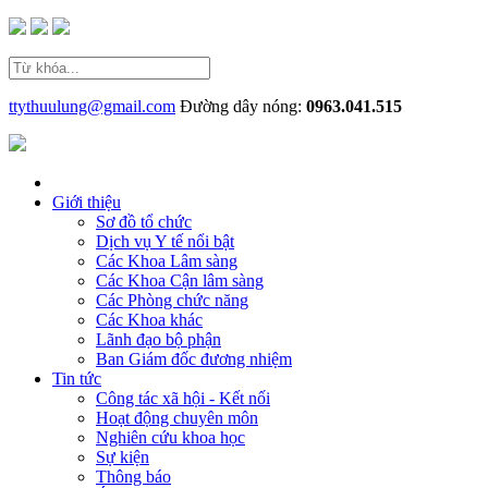
ttythuulung@gmail.com
Đường dây nóng:
0963.041.515
Giới thiệu
Sơ đồ tổ chức
Dịch vụ Y tế nổi bật
Các Khoa Lâm sàng
Các Khoa Cận lâm sàng
Các Phòng chức năng
Các Khoa khác
Lãnh đạo bộ phận
Ban Giám đốc đương nhiệm
Tin tức
Công tác xã hội - Kết nối
Hoạt động chuyên môn
Nghiên cứu khoa học
Sự kiện
Thông báo