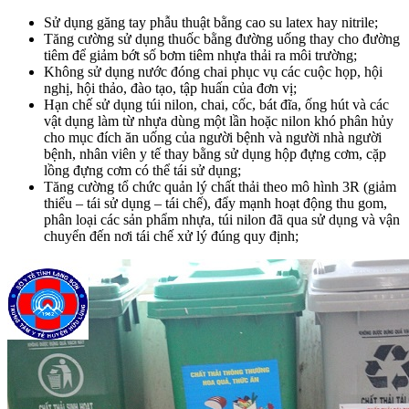
Sử dụng găng tay phẫu thuật bằng cao su latex hay nitrile;
Tăng cường sử dụng thuốc bằng đường uống thay cho đường
tiêm để giảm bớt số bơm tiêm nhựa thải ra môi trường;
Không sử dụng nước đóng chai phục vụ các cuộc họp, hội
nghị, hội thảo, đào tạo, tập huấn của đơn vị;
Hạn chế sử dụng túi nilon, chai, cốc, bát đĩa, ống hút và các
vật dụng làm từ nhựa dùng một lần hoặc nilon khó phân hủy
cho mục đích ăn uống của người bệnh và người nhà người
bệnh, nhân viên y tế thay bằng sử dụng hộp đựng cơm, cặp
lồng đựng cơm có thể tái sử dụng;
Tăng cường tổ chức quản lý chất thải theo mô hình 3R (giảm
thiểu – tái sử dụng – tái chế), đẩy mạnh hoạt động thu gom,
phân loại các sản phẩm nhựa, túi nilon đã qua sử dụng và vận
chuyển đến nơi tái chế xử lý đúng quy định;