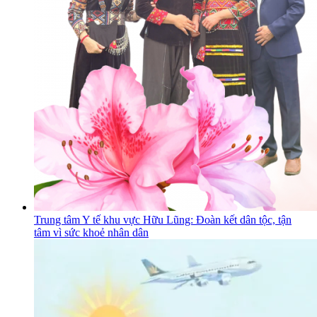
Trung tâm Y tế khu vực Hữu Lũng: Đoàn kết dân tộc, tận
tâm vì sức khoẻ nhân dân