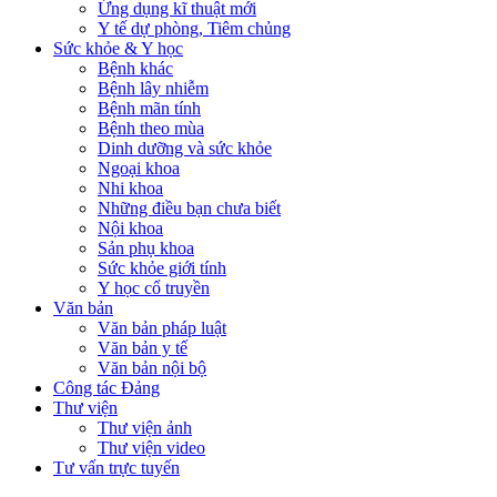
Ứng dụng kĩ thuật mới
Y tế dự phòng, Tiêm chủng
Sức khỏe & Y học
Bệnh khác
Bệnh lây nhiễm
Bệnh mãn tính
Bệnh theo mùa
Dinh dưỡng và sức khỏe
Ngoại khoa
Nhi khoa
Những điều bạn chưa biết
Nội khoa
Sản phụ khoa
Sức khỏe giới tính
Y học cổ truyền
Văn bản
Văn bản pháp luật
Văn bản y tế
Văn bản nội bộ
Công tác Đảng
Thư viện
Thư viện ảnh
Thư viện video
Tư vấn trực tuyến