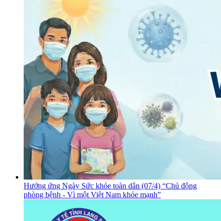
Hưởng ứng Ngày Sức khỏe toàn dân (07/4) “Chủ động
phòng bệnh - Vì một Việt Nam khỏe mạnh”