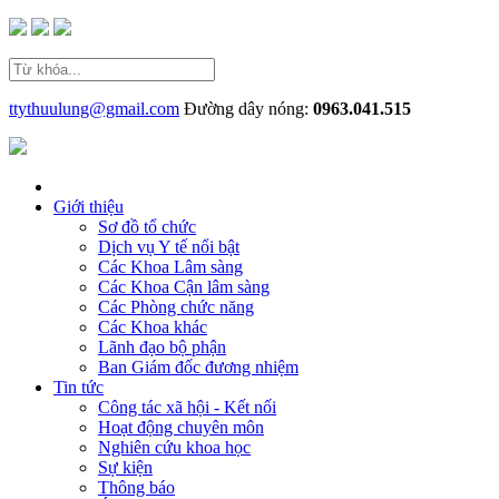
ttythuulung@gmail.com
Đường dây nóng:
0963.041.515
Giới thiệu
Sơ đồ tổ chức
Dịch vụ Y tế nổi bật
Các Khoa Lâm sàng
Các Khoa Cận lâm sàng
Các Phòng chức năng
Các Khoa khác
Lãnh đạo bộ phận
Ban Giám đốc đương nhiệm
Tin tức
Công tác xã hội - Kết nối
Hoạt động chuyên môn
Nghiên cứu khoa học
Sự kiện
Thông báo