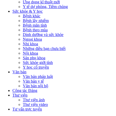
Ứng dụng kĩ thuật mới
Y tế dự phòng, Tiêm chủng
Sức khỏe & Y học
Bệnh khác
Bệnh lây nhiễm
Bệnh mãn tính
Bệnh theo mùa
Dinh dưỡng và sức khỏe
Ngoại khoa
Nhi khoa
Những điều bạn chưa biết
Nội khoa
Sản phụ khoa
Sức khỏe giới tính
Y học cổ truyền
Văn bản
Văn bản pháp luật
Văn bản y tế
Văn bản nội bộ
Công tác Đảng
Thư viện
Thư viện ảnh
Thư viện video
Tư vấn trực tuyến