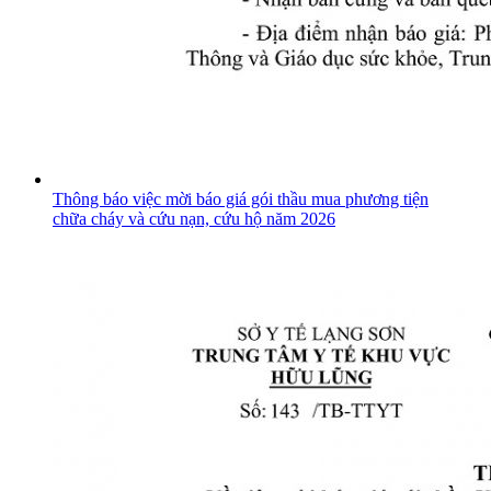
Thông báo việc mời báo giá gói thầu mua phương tiện
chữa cháy và cứu nạn, cứu hộ năm 2026