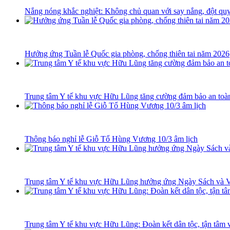
Nắng nóng khắc nghiệt: Không chủ quan với say nắng, đột quỵ
Hưởng ứng Tuần lễ Quốc gia phòng, chống thiên tai năm 2026
Trung tâm Y tế khu vực Hữu Lũng tăng cường đảm bảo an toàn 
Thông báo nghỉ lễ Giỗ Tổ Hùng Vương 10/3 âm lịch
Trung tâm Y tế khu vực Hữu Lũng hưởng ứng Ngày Sách và 
Trung tâm Y tế khu vực Hữu Lũng: Đoàn kết dân tộc, tận tâm 