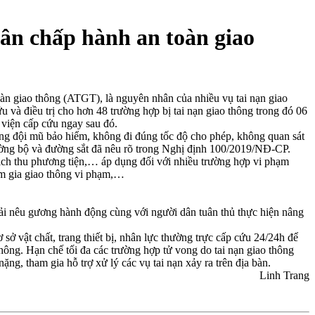
dân chấp hành an toàn giao
àn giao thông (ATGT), là nguyên nhân của nhiều vụ tai nạn giao
u và điều trị cho hơn 48 trường hợp bị tai nạn giao thông trong đó 06
 viện cấp cứu ngay sau đó.
g đội mũ bảo hiểm, không đi đúng tốc độ cho phép, không quan sát
đường bộ và đường sắt đã nêu rõ trong Nghị định 100/2019/NĐ-CP.
tịch thu phương tiện,… áp dụng đối với nhiều trường hợp vi phạm
m gia giao thông vi phạm,…
ải nêu gương hành động cùng với người dân tuân thủ thực hiện nâng
ở vật chất, trang thiết bị, nhân lực thường trực cấp cứu 24/24h để
 thông. Hạn chế tối đa các trường hợp tử vong do tai nạn giao thông
ng, tham gia hỗ trợ xử lý các vụ tai nạn xảy ra trên địa bàn.
Linh Trang