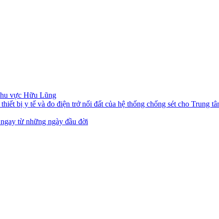
 khu vực Hữu Lũng
thiết bị y tế và đo điện trở nối đất của hệ thống chống sét cho Trung
ẻ ngay từ những ngày đầu đời