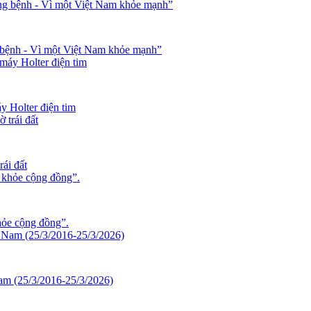
bệnh - Vì một Việt Nam khỏe mạnh”
y Holter điện tim
ái đất
hỏe cộng đồng”.
am (25/3/2016-25/3/2026)