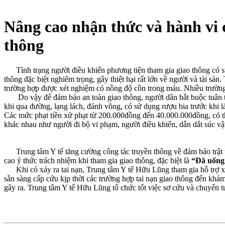
Nâng cao nhận thức và hành vi 
thông
Tình trạng người điều khiển phương tiện tham gia giao thông có sử 
thông đặc biệt nghiêm trọng, gây thiệt hại rất lớn về người và tài sả
trường hợp được xét nghiệm có nồng độ cồn trong máu. Nhiều trường 
Do vậy để đảm bảo an toàn giao thông, người dân bắt buộc tuân th
khi qua đường, lạng lách, đánh võng, có sử dụng rượu bia trước khi
Các mức phạt tiền xử phạt từ 200.000đồng đến 40.000.000đồng, có th
khác nhau như người đi bộ vi phạm,
người điều khiển, dẫn dắt súc vậ
Trung tâm Y tế tăng cường công tác truyền thông về đảm bảo trật tự
cao ý thức trách nhiệm khi tham gia giao thông, đặc biệt là
“Đã uống 
Khi có xảy ra tai nạn, Trung tâm Y tế Hữu Lũng tham gia hỗ trợ xử lý
sẵn sàng cấp cứu kịp thời các trường hợp tai nạn giao thông đến khám 
gây ra. Trung tâm Y tế Hữu Lũng tổ chức tốt việc sơ cứu và chuyển tuy