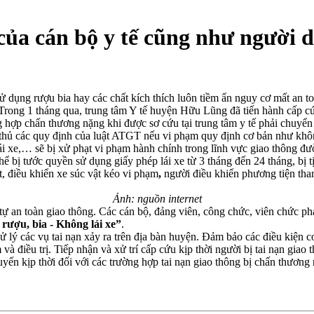
của cán bộ y tế cũng như người 
dụng rượu bia hay các chất kích thích luôn tiềm ẩn nguy cơ mất an to
n. Trong 1 tháng qua, trung tâm Y tế huyện Hữu Lũng đã tiến hành cấp cứ
hợp chấn thương nặng khi được sơ cứu tại trung tâm y tế phải chuyển
ủ các quy định của luật ATGT nếu vi phạm quy định cơ bản như khôn
 lái xe,… sẽ bị xử phạt vi phạm hành chính trong lĩnh vực giao thông 
ể bị tước quyền sử dụng giấy phép lái xe từ 3 tháng đến 24 tháng,
bị 
t, điều khiển xe súc vật kéo vi phạm
,
người điều khiển phương tiện tha
Ảnh: nguồn internet
 an toàn giao thông. Các cán bộ, đảng viên, công chức, viên chức ph
rượu, bia - Không lái xe”
.
 các vụ tai nạn xảy ra trên địa bàn huyện. Đảm bảo các điều kiện cơ s
và điều trị. Tiếp nhận và xử trí cấp cứu kịp thời người bị tai nạn giao
ến kịp thời đối với các trường hợp tai nạn giao thông bị chấn thương nặ