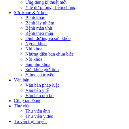
Ứng dụng kĩ thuật mới
Y tế dự phòng, Tiêm chủng
Sức khỏe & Y học
Bệnh khác
Bệnh lây nhiễm
Bệnh mãn tính
Bệnh theo mùa
Dinh dưỡng và sức khỏe
Ngoại khoa
Nhi khoa
Những điều bạn chưa biết
Nội khoa
Sản phụ khoa
Sức khỏe giới tính
Y học cổ truyền
Văn bản
Văn bản pháp luật
Văn bản y tế
Văn bản nội bộ
Công tác Đảng
Thư viện
Thư viện ảnh
Thư viện video
Tư vấn trực tuyến