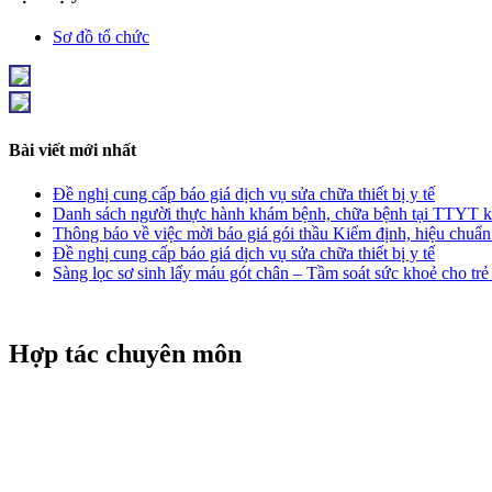
Sơ đồ tổ chức
Bài viết mới nhất
Đề nghị cung cấp báo giá dịch vụ sửa chữa thiết bị y tế
Danh sách người thực hành khám bệnh, chữa bệnh tại TTYT
Thông báo về việc mời báo giá gói thầu Kiểm định, hiệu chuẩn 
Đề nghị cung cấp báo giá dịch vụ sửa chữa thiết bị y tế
Sàng lọc sơ sinh lấy máu gót chân – Tầm soát sức khoẻ cho tr
Hợp tác chuyên môn