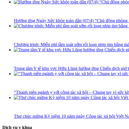
Hưởng ứng Ngày Sức khỏe toàn dân (07/4) “Chủ động phòng 
Chương trình: Miễn phí tầm soát sớm rối loạn nhịp tim bằng má
Trung tâm Y tế khu vực Hữu Lũng hưởng ứng Chiến dịch giờ tr
“Thanh niên ngành y với công tác xã hội – Chung tay vì sức k
Thư chúc mừng Kỷ niệm 10 năm ngày Công tác xã hội Việt N
Dịch vụ y khoa