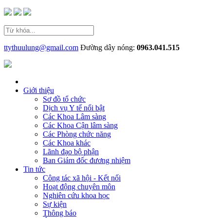
ttythuulung@gmail.com
Đường dây nóng:
0963.041.515
Giới thiệu
Sơ đồ tổ chức
Dịch vụ Y tế nổi bật
Các Khoa Lâm sàng
Các Khoa Cận lâm sàng
Các Phòng chức năng
Các Khoa khác
Lãnh đạo bộ phận
Ban Giám đốc đương nhiệm
Tin tức
Công tác xã hội - Kết nối
Hoạt động chuyên môn
Nghiên cứu khoa học
Sự kiện
Thông báo