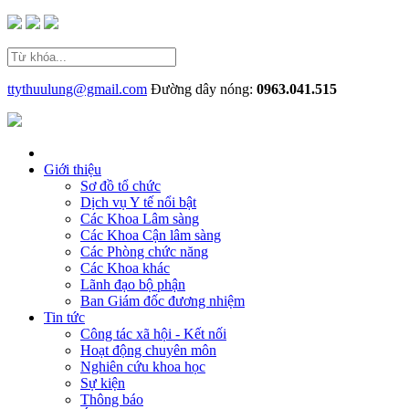
ttythuulung@gmail.com
Đường dây nóng:
0963.041.515
Giới thiệu
Sơ đồ tổ chức
Dịch vụ Y tế nổi bật
Các Khoa Lâm sàng
Các Khoa Cận lâm sàng
Các Phòng chức năng
Các Khoa khác
Lãnh đạo bộ phận
Ban Giám đốc đương nhiệm
Tin tức
Công tác xã hội - Kết nối
Hoạt động chuyên môn
Nghiên cứu khoa học
Sự kiện
Thông báo