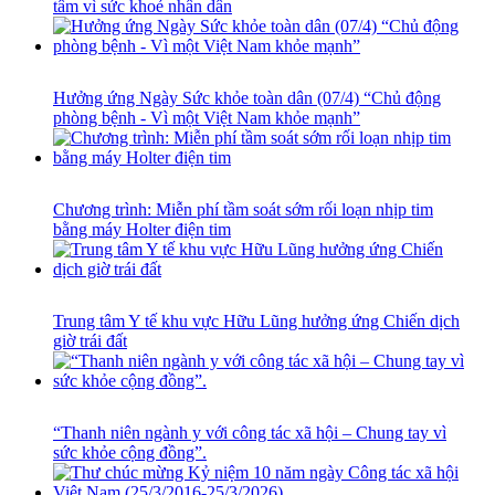
tâm vì sức khoẻ nhân dân
Hưởng ứng Ngày Sức khỏe toàn dân (07/4) “Chủ động
phòng bệnh - Vì một Việt Nam khỏe mạnh”
Chương trình: Miễn phí tầm soát sớm rối loạn nhịp tim
bằng máy Holter điện tim
Trung tâm Y tế khu vực Hữu Lũng hưởng ứng Chiến dịch
giờ trái đất
“Thanh niên ngành y với công tác xã hội – Chung tay vì
sức khỏe cộng đồng”.