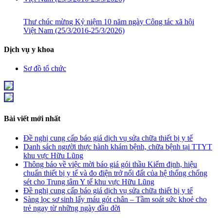
Thư chúc mừng Kỷ niệm 10 năm ngày Công tác xã hội
Việt Nam (25/3/2016-25/3/2026)
Dịch vụ y khoa
Sơ đồ tổ chức
Bài viết mới nhất
Đề nghị cung cấp báo giá dịch vụ sửa chữa thiết bị y tế
Danh sách người thực hành khám bệnh, chữa bệnh tại TTYT
khu vực Hữu Lũng
Thông báo về việc mời báo giá gói thầu Kiểm định, hiệu
chuẩn thiết bị y tế và đo điện trở nối đất của hệ thống chống
sét cho Trung tâm Y tế khu vực Hữu Lũng
Đề nghị cung cấp báo giá dịch vụ sửa chữa thiết bị y tế
Sàng lọc sơ sinh lấy máu gót chân – Tầm soát sức khoẻ cho
trẻ ngay từ những ngày đầu đời