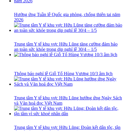
Hưởng ứng Tuần lễ Quốc gia phòng, chống thiên tai năm
2026
Trung tâm Y tế khu vực Hữu Lũng tăng cường đảm bảo
an toàn sức khỏe trong dịp nghỉ lễ 30/4 – 1/5
Thông báo nghỉ lễ Giỗ Tổ Hùng Vương 10/3 âm lịch
Trung tâm Y tế khu vực Hữu Lũng hưởng ứng Ngày Sách
và Văn hoá đọc Việt Nam
Trung tâm Y tế khu vực Hữu Lũng: Đoàn kết dân tộc, tận