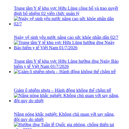
Trung tâm Y tế khu vực Hữu Lũng công bố và trao quyết
định bổ nhiệm 02 viên chức quản lý
Ngày vệ sinh yêu nước nâng cao sức khỏe nhân dân 02/7
​Trung tâm Y tế khu vực Hữu Lũng hưởng ứng Ngày Bảo
hiểm y tế Việt Nam 01/7/2026
Giảm ô nhiễm nhựa – Hành động không thể chậm trễ
Nắng nóng khắc nghiệt: Không chủ quan với say nắng,
đột quỵ do nhiệt