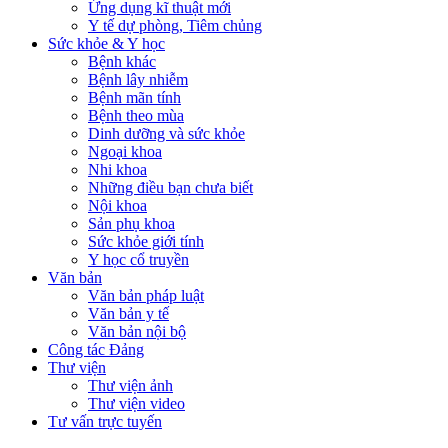
Ứng dụng kĩ thuật mới
Y tế dự phòng, Tiêm chủng
Sức khỏe & Y học
Bệnh khác
Bệnh lây nhiễm
Bệnh mãn tính
Bệnh theo mùa
Dinh dưỡng và sức khỏe
Ngoại khoa
Nhi khoa
Những điều bạn chưa biết
Nội khoa
Sản phụ khoa
Sức khỏe giới tính
Y học cổ truyền
Văn bản
Văn bản pháp luật
Văn bản y tế
Văn bản nội bộ
Công tác Đảng
Thư viện
Thư viện ảnh
Thư viện video
Tư vấn trực tuyến