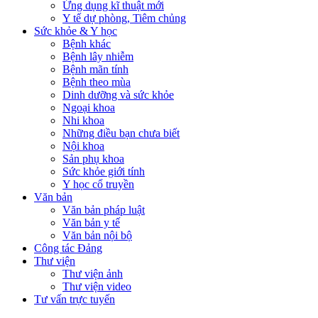
Ứng dụng kĩ thuật mới
Y tế dự phòng, Tiêm chủng
Sức khỏe & Y học
Bệnh khác
Bệnh lây nhiễm
Bệnh mãn tính
Bệnh theo mùa
Dinh dưỡng và sức khỏe
Ngoại khoa
Nhi khoa
Những điều bạn chưa biết
Nội khoa
Sản phụ khoa
Sức khỏe giới tính
Y học cổ truyền
Văn bản
Văn bản pháp luật
Văn bản y tế
Văn bản nội bộ
Công tác Đảng
Thư viện
Thư viện ảnh
Thư viện video
Tư vấn trực tuyến