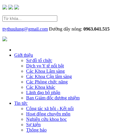
ttythuulung@gmail.com
Đường dây nóng:
0963.041.515
Giới thiệu
Sơ đồ tổ chức
Dịch vụ Y tế nổi bật
Các Khoa Lâm sàng
Các Khoa Cận lâm sàng
Các Phòng chức năng
Các Khoa khác
Lãnh đạo bộ phận
Ban Giám đốc đương nhiệm
Tin tức
Công tác xã hội - Kết nối
Hoạt động chuyên môn
Nghiên cứu khoa học
Sự kiện
Thông báo