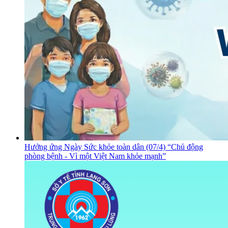
Hưởng ứng Ngày Sức khỏe toàn dân (07/4) “Chủ động
phòng bệnh - Vì một Việt Nam khỏe mạnh”