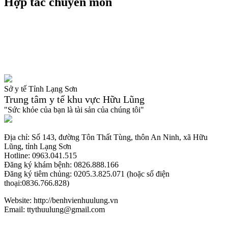
Hợp tác chuyên môn
Sở y tế Tỉnh Lạng Sơn
Trung tâm y tế khu vực Hữu Lũng
"Sức khỏe của bạn là tài sản của chúng tôi"
Địa chỉ: Số 143, đường Tôn Thất Tùng, thôn An Ninh, xã Hữu
Lũng, tỉnh Lạng Sơn
Hotline: 0963.041.515
Đăng ký khám bệnh: 0826.888.166
Đăng ký tiêm chủng: 0205.3.825.071 (hoặc số điện
thoại:0836.766.828)
Website: http://benhvienhuulung.vn
Email: ttythuulung@gmail.com