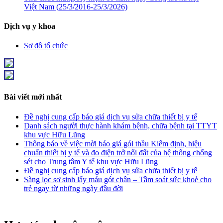
Việt Nam (25/3/2016-25/3/2026)
Dịch vụ y khoa
Sơ đồ tổ chức
Bài viết mới nhất
Đề nghị cung cấp báo giá dịch vụ sửa chữa thiết bị y tế
Danh sách người thực hành khám bệnh, chữa bệnh tại TTYT
khu vực Hữu Lũng
Thông báo về việc mời báo giá gói thầu Kiểm định, hiệu
chuẩn thiết bị y tế và đo điện trở nối đất của hệ thống chống
sét cho Trung tâm Y tế khu vực Hữu Lũng
Đề nghị cung cấp báo giá dịch vụ sửa chữa thiết bị y tế
Sàng lọc sơ sinh lấy máu gót chân – Tầm soát sức khoẻ cho
trẻ ngay từ những ngày đầu đời