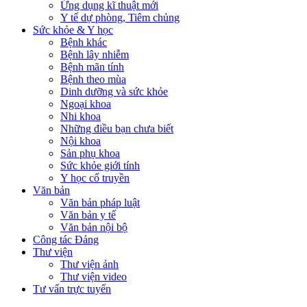
Ứng dụng kĩ thuật mới
Y tế dự phòng, Tiêm chủng
Sức khỏe & Y học
Bệnh khác
Bệnh lây nhiễm
Bệnh mãn tính
Bệnh theo mùa
Dinh dưỡng và sức khỏe
Ngoại khoa
Nhi khoa
Những điều bạn chưa biết
Nội khoa
Sản phụ khoa
Sức khỏe giới tính
Y học cổ truyền
Văn bản
Văn bản pháp luật
Văn bản y tế
Văn bản nội bộ
Công tác Đảng
Thư viện
Thư viện ảnh
Thư viện video
Tư vấn trực tuyến