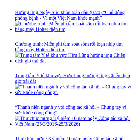
Hưởng ứng Ngày Sức khỏe toàn dân (07/4) “Chủ động
phòng bệnh - Vì một Việt Nam khỏe mạnh”
Chương trình: Miễn phí tầm soát sớm rối loạn nhịp tim
bằng máy Holter điện tim
Trung tâm Y tế khu vực Hữu Lũng hưởng ứng Chiến dịch
giờ trái đất
“Thanh niên ngành y với công tác xã hội – Chung tay vì
sức khỏe cộng đồng”.
Thư chúc mừng Kỷ niệm 10 năm ngày Công tác xã hội