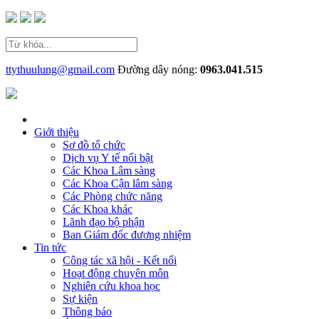
ttythuulung@gmail.com
Đường dây nóng:
0963.041.515
Giới thiệu
Sơ đồ tổ chức
Dịch vụ Y tế nổi bật
Các Khoa Lâm sàng
Các Khoa Cận lâm sàng
Các Phòng chức năng
Các Khoa khác
Lãnh đạo bộ phận
Ban Giám đốc đương nhiệm
Tin tức
Công tác xã hội - Kết nối
Hoạt động chuyên môn
Nghiên cứu khoa học
Sự kiện
Thông báo