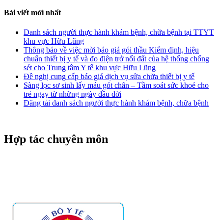
Bài viết mới nhất
Danh sách người thực hành khám bệnh, chữa bệnh tại TTYT
khu vực Hữu Lũng
Thông báo về việc mời báo giá gói thầu Kiểm định, hiệu
chuẩn thiết bị y tế và đo điện trở nối đất của hệ thống chống
sét cho Trung tâm Y tế khu vực Hữu Lũng
Đề nghị cung cấp báo giá dịch vụ sửa chữa thiết bị y tế
Sàng lọc sơ sinh lấy máu gót chân – Tầm soát sức khoẻ cho
trẻ ngay từ những ngày đầu đời
Đăng tải danh sách người thực hành khám bệnh, chữa bệnh
Hợp tác chuyên môn