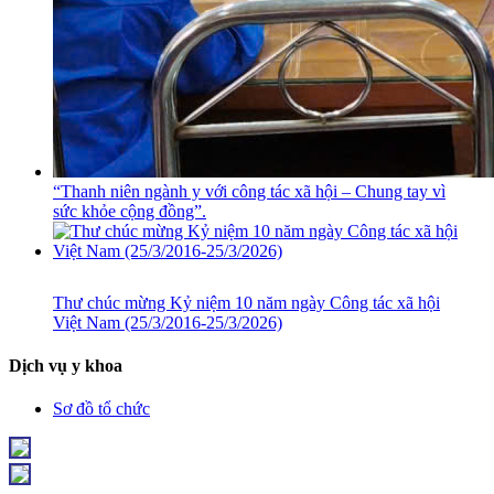
“Thanh niên ngành y với công tác xã hội – Chung tay vì
sức khỏe cộng đồng”.
Thư chúc mừng Kỷ niệm 10 năm ngày Công tác xã hội
Việt Nam (25/3/2016-25/3/2026)
Dịch vụ y khoa
Sơ đồ tổ chức