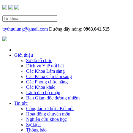
ttythuulung@gmail.com
Đường dây nóng:
0963.041.515
Giới thiệu
Sơ đồ tổ chức
Dịch vụ Y tế nổi bật
Các Khoa Lâm sàng
Các Khoa Cận lâm sàng
Các Phòng chức năng
Các Khoa khác
Lãnh đạo bộ phận
Ban Giám đốc đương nhiệm
Tin tức
Công tác xã hội - Kết nối
Hoạt động chuyên môn
Nghiên cứu khoa học
Sự kiện
Thông báo