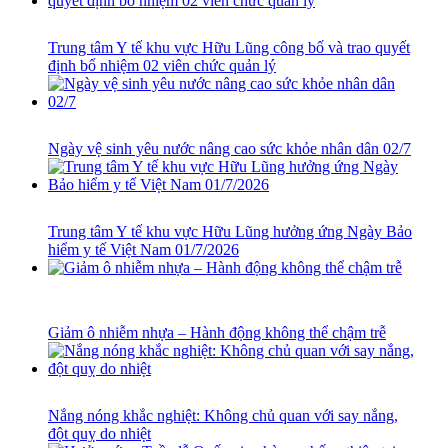
Trung tâm Y tế khu vực Hữu Lũng công bố và trao quyết
định bổ nhiệm 02 viên chức quản lý
Ngày vệ sinh yêu nước nâng cao sức khỏe nhân dân 02/7
​Trung tâm Y tế khu vực Hữu Lũng hưởng ứng Ngày Bảo
hiểm y tế Việt Nam 01/7/2026
Giảm ô nhiễm nhựa – Hành động không thể chậm trễ
Nắng nóng khắc nghiệt: Không chủ quan với say nắng,
đột quỵ do nhiệt