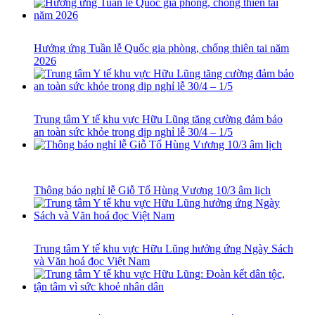
Hưởng ứng Tuần lễ Quốc gia phòng, chống thiên tai năm
2026
Trung tâm Y tế khu vực Hữu Lũng tăng cường đảm bảo
an toàn sức khỏe trong dịp nghỉ lễ 30/4 – 1/5
Thông báo nghỉ lễ Giỗ Tổ Hùng Vương 10/3 âm lịch
Trung tâm Y tế khu vực Hữu Lũng hưởng ứng Ngày Sách
và Văn hoá đọc Việt Nam