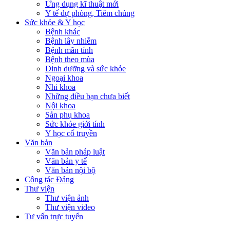
Ứng dụng kĩ thuật mới
Y tế dự phòng, Tiêm chủng
Sức khỏe & Y học
Bệnh khác
Bệnh lây nhiễm
Bệnh mãn tính
Bệnh theo mùa
Dinh dưỡng và sức khỏe
Ngoại khoa
Nhi khoa
Những điều bạn chưa biết
Nội khoa
Sản phụ khoa
Sức khỏe giới tính
Y học cổ truyền
Văn bản
Văn bản pháp luật
Văn bản y tế
Văn bản nội bộ
Công tác Đảng
Thư viện
Thư viện ảnh
Thư viện video
Tư vấn trực tuyến