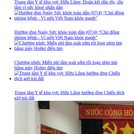
Trung tâm Y tế khu vực Hữu Lũng: Đoàn kết dân tộc, tận
tâm vì sức khoẻ nhân dân
Hưởng ứng Ngày Sức khỏe toàn dân (07/4) “Chủ động
phòng bệnh - Vì một Việt Nam khỏe mạnh”
Chương trình: Miễn phí tầm soát sớm rối loạn nhịp tim
bằng máy Holter điện tim
Trung tâm Y tế khu vực Hữu Lũng hưởng ứng Chiến dịch
giờ trái đất