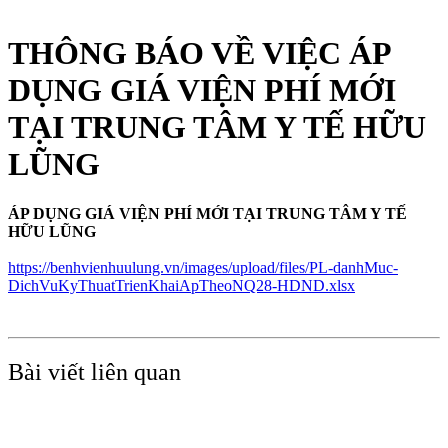
THÔNG BÁO VỀ VIỆC ÁP
DỤNG GIÁ VIỆN PHÍ MỚI
TẠI TRUNG TÂM Y TẾ HỮU
LŨNG
ÁP DỤNG GIÁ VIỆN PHÍ MỚI TẠI TRUNG TÂM Y TẾ
HỮU LŨNG
https://benhvienhuulung.vn/images/upload/files/PL-danhMuc-
DichVuKyThuatTrienKhaiApTheoNQ28-HDND.xlsx
Bài viết liên quan