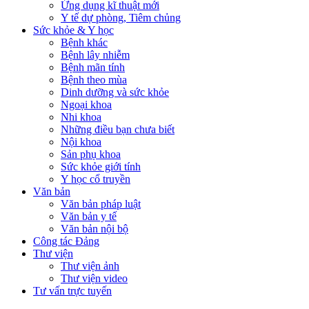
Ứng dụng kĩ thuật mới
Y tế dự phòng, Tiêm chủng
Sức khỏe & Y học
Bệnh khác
Bệnh lây nhiễm
Bệnh mãn tính
Bệnh theo mùa
Dinh dưỡng và sức khỏe
Ngoại khoa
Nhi khoa
Những điều bạn chưa biết
Nội khoa
Sản phụ khoa
Sức khỏe giới tính
Y học cổ truyền
Văn bản
Văn bản pháp luật
Văn bản y tế
Văn bản nội bộ
Công tác Đảng
Thư viện
Thư viện ảnh
Thư viện video
Tư vấn trực tuyến