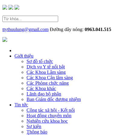
ttythuulung@gmail.com
Đường dây nóng:
0963.041.515
Giới thiệu
Sơ đồ tổ chức
Dịch vụ Y tế nổi bật
Các Khoa Lâm sàng
Các Khoa Cận lâm sàng
Các Phòng chức năng
Các Khoa khác
Lãnh đạo bộ phận
Ban Giám đốc đương nhiệm
Tin tức
Công tác xã hội - Kết nối
Hoạt động chuyên môn
Nghiên cứu khoa học
Sự kiện
Thông báo