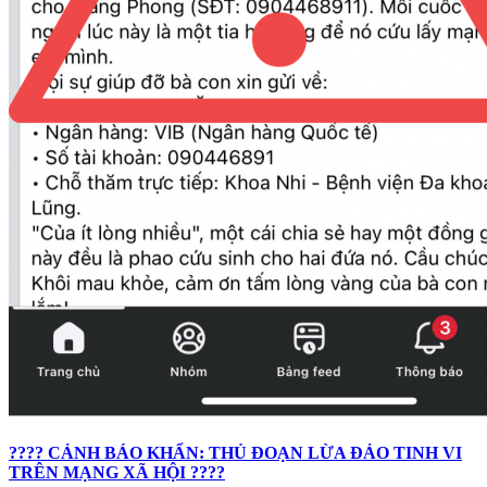
???? CẢNH BÁO KHẨN: THỦ ĐOẠN LỪA ĐẢO TINH VI
TRÊN MẠNG XÃ HỘI ????