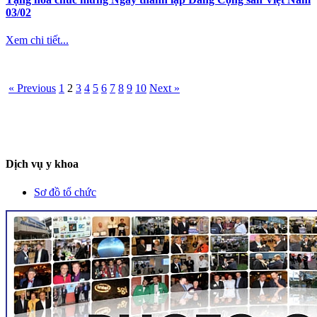
03/02
Xem chi tiết...
« Previous
1
2
3
4
5
6
7
8
9
10
Next »
Dịch vụ y khoa
Sơ đồ tổ chức