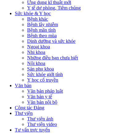
Ứng dụng kĩ thuật mới
Y tế dự phòng, Tiêm chủng
Sức khỏe & Y học
Bệnh khác
Bệnh lây nhiễm
Bệnh mãn tính
Bệnh theo mùa
Dinh dưỡng và sức khỏe
Ngoại khoa
Nhi khoa
Những điều bạn chưa biết
Nội khoa
Sản phụ khoa
Sức khỏe giới tính
Y học cổ truyền
Văn bản
Văn bản pháp luật
Văn bản y tế
Văn bản nội bộ
Công tác Đảng
Thư viện
Thư viện ảnh
Thư viện video
Tư vấn trực tuyến