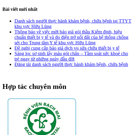
Bài viết mới nhất
Danh sách người thực hành khám bệnh, chữa bệnh tại TTYT
khu vực Hữu Lũng
Thông báo về việc mời báo giá gói thầu Kiểm định, hiệu
chuẩn thiết bị y tế và đo điện trở nối đất của hệ thống chống
sét cho Trung tâm Y tế khu vực Hữu Lũng
Đề nghị cung cấp báo giá dịch vụ sửa chữa thiết bị y tế
Sàng lọc sơ sinh lấy máu gót chân – Tầm soát sức khoẻ cho
trẻ ngay từ những ngày đầu đời
Đăng tải danh sách người thực hành khám bệnh, chữa bệnh
Hợp tác chuyên môn