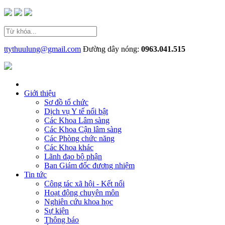
ttythuulung@gmail.com
Đường dây nóng:
0963.041.515
Giới thiệu
Sơ đồ tổ chức
Dịch vụ Y tế nổi bật
Các Khoa Lâm sàng
Các Khoa Cận lâm sàng
Các Phòng chức năng
Các Khoa khác
Lãnh đạo bộ phận
Ban Giám đốc đương nhiệm
Tin tức
Công tác xã hội - Kết nối
Hoạt động chuyên môn
Nghiên cứu khoa học
Sự kiện
Thông báo