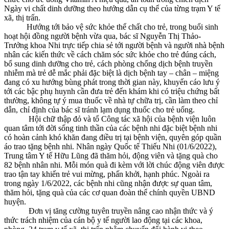
Ngày vi chất dinh dưỡng theo hướng dẫn cụ thể của từng trạm Y tế
xã, thị trấn.
Hướng tới bảo vệ sức khỏe thể chất cho trẻ, trong buổi sinh
hoạt hội đồng người bệnh vừa qua, bác sĩ Nguyễn Thị Thảo-
Trưởng khoa Nhi trực tiếp chia sẻ tới người bệnh và người nhà bệnh
nhân các kiến thức về cách chăm sóc sức khỏe cho trẻ đúng cách,
bổ sung dinh dưỡng cho trẻ, cách phòng chống dịch bệnh truyền
nhiễm mà trẻ dễ mắc phải đặc biệt là dịch bệnh tay – chân – miệng
đang có xu hướng bùng phát trong thời gian này, khuyến cáo lưu ý
tới các bậc phụ huynh cần đưa trẻ đến khám khi có triệu chứng bất
thường, không tự ý mua thuốc về nhà tự chữa trị, cần làm theo chỉ
dẫn, chỉ định của bác sĩ tránh lạm dụng thuốc cho trẻ uống.
Hội chữ thập đỏ và tổ Công tác xã hội của bệnh viện luôn
quan tâm tới đời sống tinh thần của các bệnh nhi đặc biệt bệnh nhi
có hoàn cảnh khó khăn đang điều trị tại bệnh viện, quyên góp quần
áo trao tặng bệnh nhi. Nhân ngày Quốc tế Thiếu Nhi (01/6/2022),
Trung tâm Y tế Hữu Lũng đã thăm hỏi, động viên và tặng quà cho
82 bệnh nhân nhi. Mỗi món quà đi kèm với lời chúc động viên được
trao tận tay khiến trẻ vui mừng, phấn khởi, hạnh phúc. Ngoài ra
trong ngày 1/6/2022, các bệnh nhi cũng nhận được sự quan tâm,
thăm hỏi, tặng quà của các cơ quan đoàn thể chính quyền UBND
huyện.
Đơn vị tăng cường tuyên truyền nâng cao nhận thức và ý
thức trách nhiệm của cán bộ y tế người lao động tại các khoa,