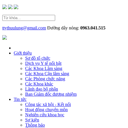
ttythuulung@gmail.com
Đường dây nóng:
0963.041.515
Giới thiệu
Sơ đồ tổ chức
Dịch vụ Y tế nổi bật
Các Khoa Lâm sàng
Các Khoa Cận lâm sàng
Các Phòng chức năng
Các Khoa khác
Lãnh đạo bộ phận
Ban Giám đốc đương nhiệm
Tin tức
Công tác xã hội - Kết nối
Hoạt động chuyên môn
Nghiên cứu khoa học
Sự kiện
Thông báo