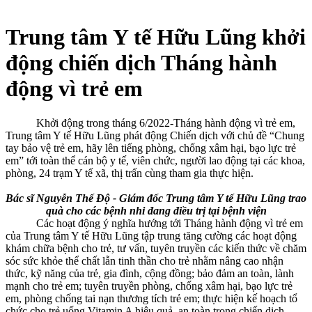
Trung tâm Y tế Hữu Lũng khởi
động chiến dịch Tháng hành
động vì trẻ em
Khởi động trong tháng 6/2022-Tháng hành động vì trẻ em,
Trung tâm Y tế Hữu Lũng phát động Chiến dịch với chủ đề “Chung
tay bảo vệ trẻ em, hãy lên tiếng phòng, chống xâm hại, bạo lực trẻ
em” tới toàn thể cán bộ y tế, viên chức, người lao động tại các khoa,
phòng, 24 trạm Y tế xã, thị trấn cùng tham gia thực hiện.
Bác sĩ Nguyễn Thế Độ - Giám đốc Trung tâm Y tế Hữu Lũng trao
quà cho các bệnh nhi đang điều trị tại bệnh viện
Các hoạt động ý nghĩa hướng tới Tháng hành động vì trẻ em
của Trung tâm Y tế Hữu Lũng tập trung tăng cường các hoạt động
khám chữa bệnh cho trẻ, tư vấn, tuyên truyền các kiến thức về chăm
sóc sức khỏe thể chất lẫn tinh thần cho trẻ nhằm nâng cao nhận
thức, kỹ năng của trẻ, gia đình, cộng đồng; bảo đảm an toàn, lành
mạnh cho trẻ em; tuyên truyền phòng, chống xâm hại, bạo lực trẻ
em, phòng chống tai nạn thương tích trẻ em; thực hiện kế hoạch tổ
chức cho trẻ uống Vitamin A hiệu quả, an toàn trong chiến dịch