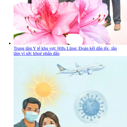
Trung tâm Y tế khu vực Hữu Lũng: Đoàn kết dân tộc, tận
tâm vì sức khoẻ nhân dân