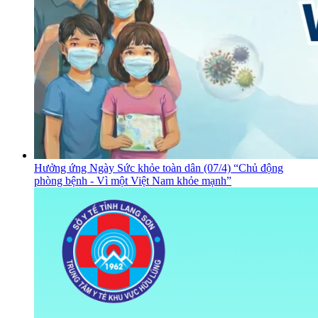
Hưởng ứng Ngày Sức khỏe toàn dân (07/4) “Chủ động
phòng bệnh - Vì một Việt Nam khỏe mạnh”