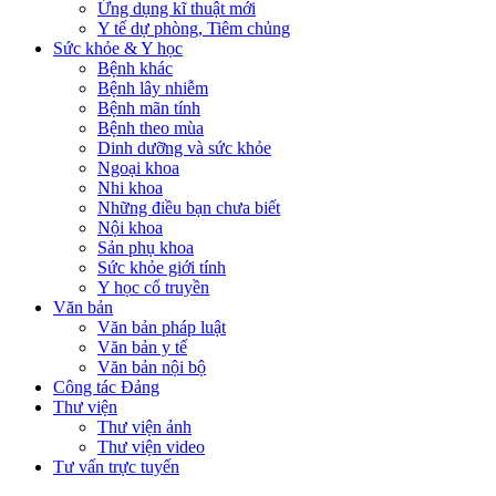
Ứng dụng kĩ thuật mới
Y tế dự phòng, Tiêm chủng
Sức khỏe & Y học
Bệnh khác
Bệnh lây nhiễm
Bệnh mãn tính
Bệnh theo mùa
Dinh dưỡng và sức khỏe
Ngoại khoa
Nhi khoa
Những điều bạn chưa biết
Nội khoa
Sản phụ khoa
Sức khỏe giới tính
Y học cổ truyền
Văn bản
Văn bản pháp luật
Văn bản y tế
Văn bản nội bộ
Công tác Đảng
Thư viện
Thư viện ảnh
Thư viện video
Tư vấn trực tuyến