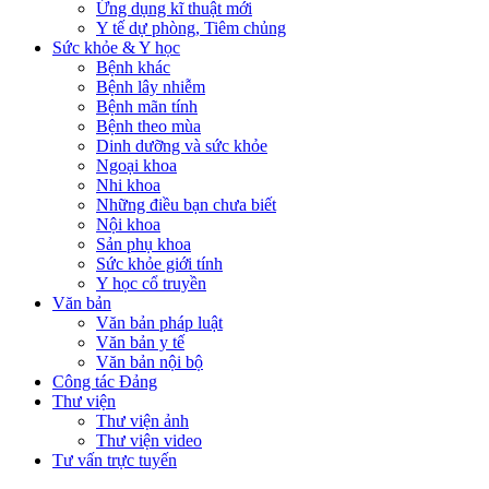
Ứng dụng kĩ thuật mới
Y tế dự phòng, Tiêm chủng
Sức khỏe & Y học
Bệnh khác
Bệnh lây nhiễm
Bệnh mãn tính
Bệnh theo mùa
Dinh dưỡng và sức khỏe
Ngoại khoa
Nhi khoa
Những điều bạn chưa biết
Nội khoa
Sản phụ khoa
Sức khỏe giới tính
Y học cổ truyền
Văn bản
Văn bản pháp luật
Văn bản y tế
Văn bản nội bộ
Công tác Đảng
Thư viện
Thư viện ảnh
Thư viện video
Tư vấn trực tuyến