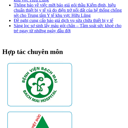
Thông báo về việc mời báo giá gói thầu Kiểm định, hiệu
chuẩn thiết bị y tế và đo điện trở nối đất của hệ thống chống
sét cho Trung tâm Y tế khu vực Hữu Lũng
Đề nghị cung cấp báo giá dịch vụ sửa chữa thiết bị y tế
Sàng lọc sơ sinh lấy máu gót chân – Tầm soát sức khoẻ cho
trẻ ngay từ những ngày đầu đời
Hợp tác chuyên môn