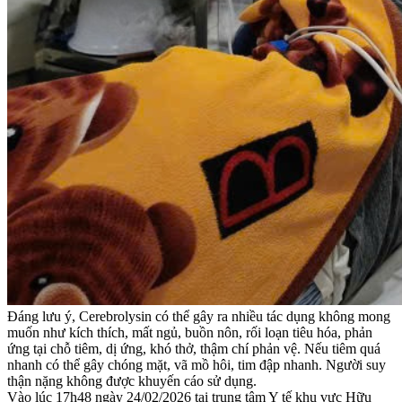
Đáng lưu ý, Cerebrolysin có thể gây ra nhiều tác dụng không mong
muốn như kích thích, mất ngủ, buồn nôn, rối loạn tiêu hóa, phản
ứng tại chỗ tiêm, dị ứng, khó thở, thậm chí phản vệ. Nếu tiêm quá
nhanh có thể gây chóng mặt, vã mồ hôi, tim đập nhanh. Người suy
thận nặng không được khuyến cáo sử dụng.
Vào lúc 17h48 ngày 24/02/2026 tại trung tâm Y tế khu vực Hữu