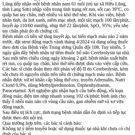
Lũng tiếp nhận một bệnh nhân nam 61 tuổi (trú tại xã Hữu Lũng,
tỉnh Lạng Sơn) nhập viện trong tình trạng rét run, sốt cao 39°C, co
quắp hai tay chân, mệt nhiều và khó thở nhẹ. Khi vào viện, bệnh
nhân tỉnh, da hơi xanh, niêm mạc nhợt, môi tái; mạch 100 lần/phút,
huyết áp 110/60 mmHg, nhịp thở 22 lần/phút, SpO₂ 95%; yếu nhẹ
tay chân phải do di chứng cũ.
Bệnh nhân có tiền sử tăng huyết áp, tai biến mạch máu não 2 năm
trước, đặt stent động mạch vành tháng 4/2024 và đang uống thuốc
theo đơn của Bệnh viện Trung ương Quân đội 108. Tuy nhiên, 5
ngày gần đây bệnh nhân tự tiêm thuốc bổ não Cerebrolysin tại nhà.
Sau mũi tiêm chiều cùng ngày khoảng 2 giờ, bệnh nhân xuất hiện
rét run, co quắp tay chân, khó thở nên được đưa vào viện cấp cứu.
Các bác sĩ chẩn đoán theo dõi phản vệ độ II do Cerebrolysin, kèm
sốt chưa rõ nguyên nhân trên nền di chứng mạch máu não. Bệnh
nhân được xử trí khẩn cấp bằng thở oxy, truyền Adrenalin, Natri
Clorid 0,9%, dùng Methylprednisolon, Diphenhydramin,
Paracetamol. Xét nghiệm ghi nhận bạch cầu biến động, rối loạn
đông máu; điện tim nhịp nhanh xoang 102 ck/phút; hình ảnh cho
thấy ổ nhồi máu não cũ vùng cầu não, gan nhiễm mỡ và xơ vữa
động mạch.
Sau điều trị tích cực, tình trạng bệnh nhân dần ổn định và tiếp tục
được theo dõi nội trú.
Qua trường hợp trên, các bác sĩ cảnh báo:
Không tự ý tiêm truyền hoặc sử dụng thuốc tại nhà khi chưa có chỉ
định của bác sĩ.