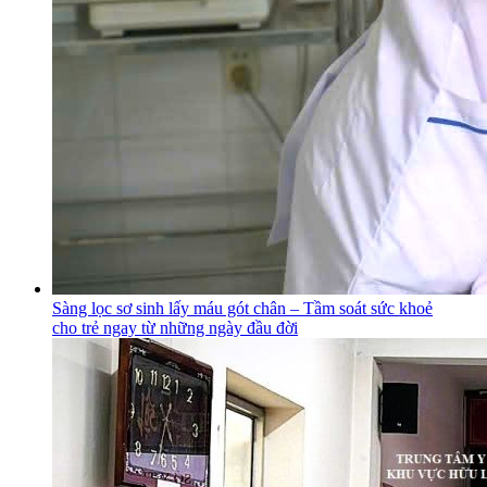
Sàng lọc sơ sinh lấy máu gót chân – Tầm soát sức khoẻ
cho trẻ ngay từ những ngày đầu đời