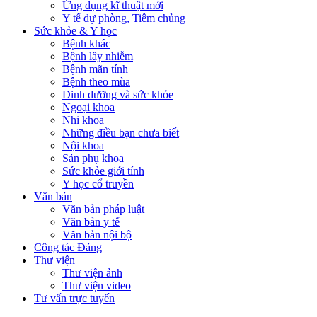
Ứng dụng kĩ thuật mới
Y tế dự phòng, Tiêm chủng
Sức khỏe & Y học
Bệnh khác
Bệnh lây nhiễm
Bệnh mãn tính
Bệnh theo mùa
Dinh dưỡng và sức khỏe
Ngoại khoa
Nhi khoa
Những điều bạn chưa biết
Nội khoa
Sản phụ khoa
Sức khỏe giới tính
Y học cổ truyền
Văn bản
Văn bản pháp luật
Văn bản y tế
Văn bản nội bộ
Công tác Đảng
Thư viện
Thư viện ảnh
Thư viện video
Tư vấn trực tuyến