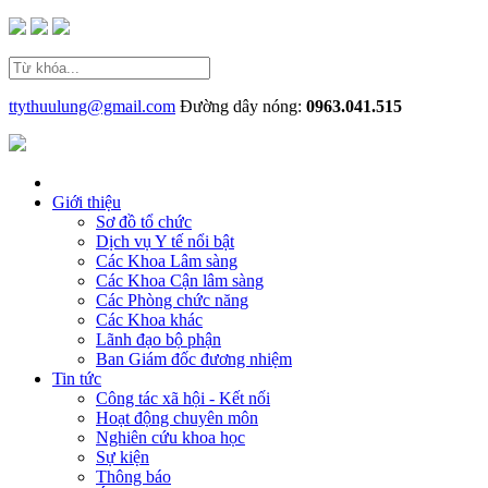
ttythuulung@gmail.com
Đường dây nóng:
0963.041.515
Giới thiệu
Sơ đồ tổ chức
Dịch vụ Y tế nổi bật
Các Khoa Lâm sàng
Các Khoa Cận lâm sàng
Các Phòng chức năng
Các Khoa khác
Lãnh đạo bộ phận
Ban Giám đốc đương nhiệm
Tin tức
Công tác xã hội - Kết nối
Hoạt động chuyên môn
Nghiên cứu khoa học
Sự kiện
Thông báo