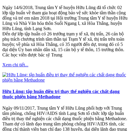
Ngày 14/6/2018, Trung tâm Y tế huyện Hữu Lũng đã tổ chức 02
lớp tập huấn về tham gia hoạt động bảo vệ sức khỏe tâm thần cộng
đồng và trẻ em năm 2018 tại Hội trường Trung tâm Y tế huyện Hữu
Lũng và Nhà Văn hóa thôn Suối Ngang I, xã Hòa Thắng, huyện
Hữu Lũng, tỉnh Lạng Sơn.
Đến dự lớp tập huấn có 26 trưởng trạm y tế xã, thị trấn, 26 cán bộ
phụ trách chương trình tâm thần tại Trạm Y tế xã, thị trấn trên toàn
huyện; về phía xã Hòa Thắng, có 35 người đến dự, trong đó có 5
đại diện Ủy ban nhân dân xã, 15 cán bộ y tế thôn, 15 trưởng thôn.
Các học viên được bác sỹ Trung
Xem chi tiết...
Hữu Lũng: tập huấn điều trị thay thế nghiện các chất dạng
thuốc phiện bằng Methadone
Ngày 09/11/2017, Trung tâm Y tế Hữu Lũng phối hợp với Trung
tâm phòng, chống HIV/AIDS tỉnh Lạng Sơn tổ chức lớp tập huấn
điều trị thay thế nghiện các chất dạng thuốc phiện bằng Methadone.
Tham dự có lãnh đạo trung tâm phòng chống HIV/AIDS tỉnh, các
đồng chí thành viên ban chỉ đạo 138 huyện, đại diện lãnh đạo trung