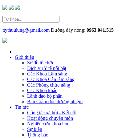
ttythuulung@gmail.com
Đường dây nóng:
0963.041.515
Giới thiệu
Sơ đồ tổ chức
Dịch vụ Y tế nổi bật
Các Khoa Lâm sàng
Các Khoa Cận lâm sàng
Các Phòng chức năng
Các Khoa khác
Lãnh đạo bộ phận
Ban Giám đốc đương nhiệm
Tin tức
Công tác xã hội - Kết nối
Hoạt động chuyên môn
Nghiên cứu khoa học
Sự kiện
Thông báo