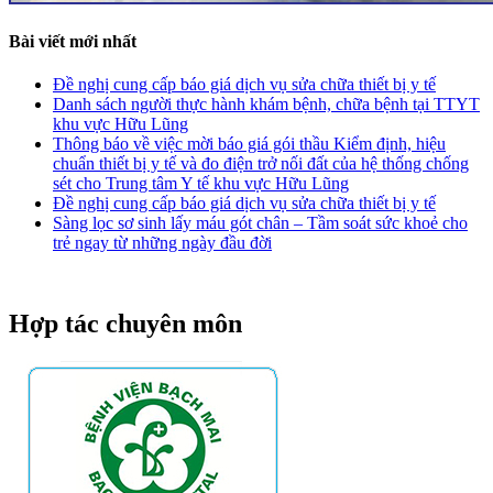
Bài viết mới nhất
Đề nghị cung cấp báo giá dịch vụ sửa chữa thiết bị y tế
Danh sách người thực hành khám bệnh, chữa bệnh tại TTYT
khu vực Hữu Lũng
Thông báo về việc mời báo giá gói thầu Kiểm định, hiệu
chuẩn thiết bị y tế và đo điện trở nối đất của hệ thống chống
sét cho Trung tâm Y tế khu vực Hữu Lũng
Đề nghị cung cấp báo giá dịch vụ sửa chữa thiết bị y tế
Sàng lọc sơ sinh lấy máu gót chân – Tầm soát sức khoẻ cho
trẻ ngay từ những ngày đầu đời
Hợp tác chuyên môn