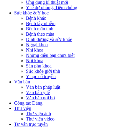
Ứng dụng kĩ thuật mới
Y tế dự phòng, Tiêm chủng
Sức khỏe & Y học
Bệnh khác
Bệnh lây nhiễm
Bệnh mãn tính
Bệnh theo mùa
Dinh dưỡng và sức khỏe
Ngoại khoa
Nhi khoa
Những điều bạn chưa biết
Nội khoa
Sản phụ khoa
Sức khỏe giới tính
Y học cổ truyền
Văn bản
Văn bản pháp luật
Văn bản y tế
Văn bản nội bộ
Công tác Đảng
Thư viện
Thư viện ảnh
Thư viện video
Tư vấn trực tuyến