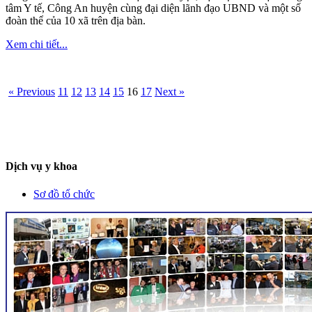
tâm Y tế, Công An huyện cùng đại diện lãnh đạo UBND và một số
đoàn thể của 10 xã trên địa bàn.
Xem chi tiết...
« Previous
11
12
13
14
15
16
17
Next »
Dịch vụ y khoa
Sơ đồ tổ chức