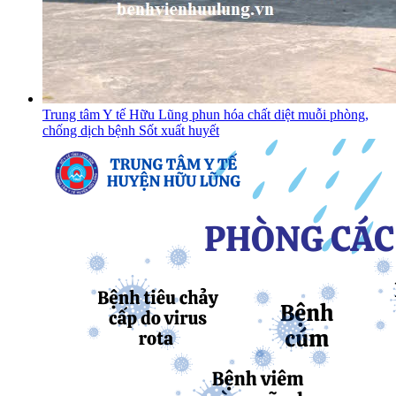
Trung tâm Y tế Hữu Lũng phun hóa chất diệt muỗi phòng,
chống dịch bệnh Sốt xuất huyết