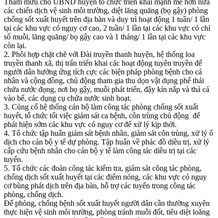
Tham mưu cho UBND huyện tổ chức triển khai mạnh mẽ hơn nữa
các chiến dịch vệ sinh môi trường, diệt lăng quăng (bọ gậy) phòng
chống sốt xuất huyết trên địa bàn và duy trì hoạt động 1 tuần/ 1 lần
tại các khu vực có nguy cơ cao, 2 tuần/ 1 lần tại các khu vực có chỉ
số muỗi, lăng quăng/ bọ gậy cao và 1 tháng/ 1 lần tại các khu vực
còn lại.
2. Phôi hợp chặt chẽ với Đài truyền thanh huyện, hệ thống loa
truyền thanh xã, thị trấn triển khai các hoạt động tuyên truyền để
người dân hưởng ứng tích cực các biện pháp phòng bệnh cho cá
nhân và cộng đồng, chủ động tham gia thu dọn vật dụng phế thải
chứa nước đọng, nơi bọ gậy, muỗi phát triển, đậy kín nắp và thả cá
vào bể, các dụng cụ chứa nước sinh hoạt.
3. Củng cố hệ thống cán bộ làm công tác phòng chống sốt xuất
huyết, tổ chức tốt việc giám sát ca bệnh, côn trùng chủ động để
phát hiện sớm các khu vực có nguy cơ để xử lý kịp thời.
4. Tổ chức tập huấn giám sát bệnh nhân, giám sát côn trùng, xử lý ổ
dịch cho cán bộ y tế dự phòng. Tập huấn về phác đồ diều trị, xử lý
cấp cứu bệnh nhân cho cán bộ y tế làm công tác diều trị tại các
tuyến.
5. Tổ chức các đoàn công tác kiểm tra, giám sát công tác phòng,
chống dịch sốt xuất huyết tại các điểm nóng, các khu vực có nguy
cơ bùng phát dịch trên địa bàn, hỗ trợ các tuyến trong công tác
phòng, chống dịch.
Để phòng, chống bệnh sốt xuất huyết người dân cần thường xuyên
thực hiện vệ sinh môi trường, phòng tránh muỗi đốt, tiêu diệt loăng