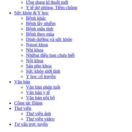
Ứng dụng kĩ thuật mới
Y tế dự phòng, Tiêm chủng
Sức khỏe & Y học
Bệnh khác
Bệnh lây nhiễm
Bệnh mãn tính
Bệnh theo mùa
Dinh dưỡng và sức khỏe
Ngoại khoa
Nhi khoa
Những điều bạn chưa biết
Nội khoa
Sản phụ khoa
Sức khỏe giới tính
Y học cổ truyền
Văn bản
Văn bản pháp luật
Văn bản y tế
Văn bản nội bộ
Công tác Đảng
Thư viện
Thư viện ảnh
Thư viện video
Tư vấn trực tuyến