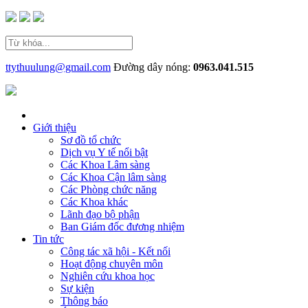
ttythuulung@gmail.com
Đường dây nóng:
0963.041.515
Giới thiệu
Sơ đồ tổ chức
Dịch vụ Y tế nổi bật
Các Khoa Lâm sàng
Các Khoa Cận lâm sàng
Các Phòng chức năng
Các Khoa khác
Lãnh đạo bộ phận
Ban Giám đốc đương nhiệm
Tin tức
Công tác xã hội - Kết nối
Hoạt động chuyên môn
Nghiên cứu khoa học
Sự kiện
Thông báo