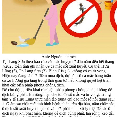
Ảnh: Nguồn internet
Tại Lạng Sơn theo báo cáo của các huyện từ đầu năm đến hết tháng
7/2023 toàn tỉnh ghi nhận 09 ca mắc sốt xuất huyết. Cụ thể: Hữu
Lũng (5), Tp Lạng Sơn (3), Bình Gia (1); không có ca tử vong.
Hiện nay đang là thời điểm mùa dịch, dự báo số ca mắc hàng tuần
có xu hướng gia tăng trong thời gian tới nếu không quyết liệt triển
khai các biện pháp phòng chống dịch.
Để chủ động triển khai các biện pháp phòng chống dịch, không để
dịch bùng phát, lan rộng, hạn chế tối đa số mắc và tử vong, Trung
tâm Y tế Hữu Lũng thực hiện tập trung chỉ đạo một số nội dung sau:
1. Giám sát chặt chẽ tình hình bệnh nhân trên địa bàn, nắm chắc các
ổ dịch sốt xuất huyết hiện có và mới phát sinh, xử lý triệt để các ổ
dịch ngay khi phát hiện, không đẻ dịch bùng phát, lan rộng, kéo dài.