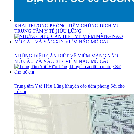
KHAI TRƯƠNG PHÒNG TIÊM CHỦNG DỊCH VỤ
TRUNG TÂM Y TẾ HỮU LŨNG
NHỮNG ĐIỀU CẦN BIẾT VỀ VIÊM MÀNG NÃO
MÔ CẦU VÀ VẮC-XIN VIÊM NÃO MÔ CẦU
Trung tâm Y tế Hữu Lũng khuyến cáo tiêm phòng Sởi cho
trẻ em