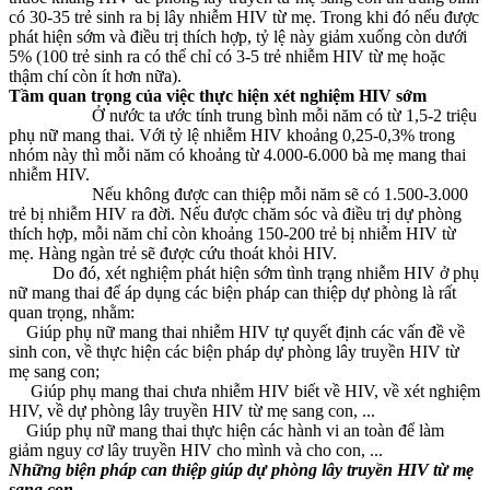
có 30-35 trẻ sinh ra bị lây nhiễm HIV từ mẹ. Trong khi đó nếu được
phát hiện sớm và điều trị thích hợp, tỷ lệ này giảm xuống còn dưới
5% (100 trẻ sinh ra có thể chỉ có 3-5 trẻ nhiễm HIV từ mẹ hoặc
thậm chí còn ít hơn nữa).
Tầm quan trọng của việc thực hiện xét nghiệm HIV sớm
Ở nước ta ước tính trung bình mỗi năm có từ 1,5-2 triệu
phụ nữ mang thai. Với tỷ lệ nhiễm HIV khoảng 0,25-0,3% trong
nhóm này thì mỗi năm có khoảng từ 4.000-6.000 bà mẹ mang thai
nhiễm HIV.
Nếu không được can thiệp mỗi năm sẽ có 1.500-3.000
trẻ bị nhiễm HIV ra đời. Nếu được chăm sóc và điều trị dự phòng
thích hợp, mỗi năm chỉ còn khoảng 150-200 trẻ bị nhiễm HIV từ
mẹ. Hàng ngàn trẻ sẽ được cứu thoát khỏi HIV.
Do đó, xét nghiệm phát hiện sớm tình trạng nhiễm HIV ở phụ
nữ mang thai để áp dụng các biện pháp can thiệp dự phòng là rất
quan trọng, nhằm:
Giúp phụ nữ mang thai nhiễm HIV tự quyết định các vấn đề về
sinh con, về thực hiện các biện pháp dự phòng lây truyền HIV từ
mẹ sang con;
Giúp phụ mang thai chưa nhiễm HIV biết về HIV, về xét nghiệm
HIV, về dự phòng lây truyền HIV từ mẹ sang con, ...
Giúp phụ nữ mang thai thực hiện các hành vi an toàn để làm
giảm nguy cơ lây truyền HIV cho mình và cho con, ...
Những biện pháp can thiệp giúp dự phòng lây truyền HIV từ mẹ
sang con