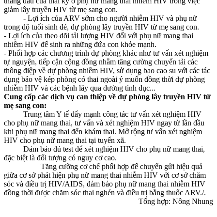
tháng đầu của thai kỳ ở phụ nữ mang thai nhiễm HIV trong việc
giảm lây truyền HIV từ mẹ sang con.
- Lợi ích của ARV sớm cho người nhiễm HIV và phụ nữ
trong độ tuổi sinh đẻ, dự phòng lây truyền HIV từ mẹ sang con.
- Lợi ích của theo dõi tải lượng HIV đối với phụ nữ mang thai
nhiễm HIV để sinh ra những đứa con khỏe mạnh.
- Phối hợp các chương trình dự phòng khác như tư vấn xét nghiệm
tự nguyện, tiếp cận cộng đồng nhằm tăng cường chuyển tải các
thông điệp về dự phòng nhiễm HIV, sử dụng bao cao su với các tác
dụng bảo vệ kép phòng có thai ngoài ý muốn đồng thời dự phòng
nhiễm HIV và các bệnh lây qua đường tình dục...
Cung cấp các dịch vụ can thiệp về dự phòng lây truyền HIV từ
mẹ sang con:
Trung tâm Y tế đẩy mạnh công tác tư vấn xét nghiệm HIV
cho phụ nữ mang thai, tư vấn và xét nghiệm HIV ngay từ lần đầu
khi phụ nữ mang thai đến khám thai. Mở rộng tư vấn xét nghiệm
HIV cho phụ nữ mang thai tại tuyến xã.
Đảm bảo đủ test để xét nghiệm HIV cho phụ nữ mang thai,
đặc biệt là đối tượng có nguy cơ cao.
Tăng cường cơ chế phối hợp để chuyển gửi hiệu quả
giữa cơ sở phát hiện phụ nữ mang thai nhiễm HIV với cơ sở chăm
sóc và điều trị HIV/AIDS, đảm bảo phụ nữ mang thai nhiễm HIV
đồng thời được chăm sóc thai nghén và điều trị bằng thuốc ARV./.
Tổng hợp: Nông Nhung