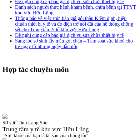
Đề nghị cung cấp báo giá dịch vụ sửa chữa thiết bị y tế
Danh sách người thực hành khám bệnh, chữa bệnh tại TTYT
khu vực Hữu Lũng
Thông báo về việc mời báo giá gói thầu Kiểm định, hiệu
chuẩn thiết bị y tế và đo điện trở nối đất của hệ thống chống
sét cho Trung tâm Y tế khu vực Hữu Lũng
Đề nghị cung cấp báo giá dịch vụ sửa chữa thiết bị y tế
Sàng lọc sơ sinh lấy máu gót chân – Tầm soát sức khoẻ cho
trẻ ngay từ những ngày đầu đời
Hợp tác chuyên môn
Sở y tế Tỉnh Lạng Sơn
Trung tâm y tế khu vực Hữu Lũng
"Sức khỏe của bạn là tài sản của chúng tôi"