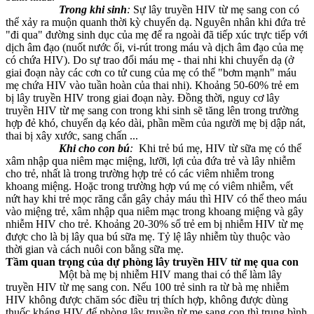
Trong khi sinh
:
Sự lây truyền HIV từ mẹ sang con có
thể xảy ra muộn quanh thời kỳ chuyển dạ. Nguyên nhân khi đứa trẻ
"đi qua" đường sinh dục của mẹ để ra ngoài đã tiếp xúc trực tiếp với
dịch âm đạo (nuốt nước ối, vi-rút trong máu và dịch âm đạo của mẹ
có chứa HIV). Do sự trao đổi máu mẹ - thai nhi khi chuyển dạ (ở
giai đoạn này các cơn co tử cung của mẹ có thể "bơm mạnh" máu
mẹ chứa HIV vào tuần hoàn của thai nhi). Khoảng 50-60% trẻ em
bị lây truyền HIV trong giai đoạn này. Đồng thời, nguy cơ lây
truyền HIV từ mẹ sang con trong khi sinh sẽ tăng lên trong trường
hợp đẻ khó, chuyển dạ kéo dài, phần mềm của người mẹ bị dập nát,
thai bị xây xước, sang chấn ...
Khi cho con bú
:
Khi trẻ bú mẹ, HIV từ sữa mẹ có thể
xâm nhập qua niêm mạc miệng, lưỡi, lợi của đứa trẻ và lây nhiễm
cho trẻ, nhất là trong trường hợp trẻ có các viêm nhiễm trong
khoang miệng. Hoặc trong trường hợp vú mẹ có viêm nhiễm, vết
nứt hay khi trẻ mọc răng cắn gây chảy máu thì HIV có thể theo máu
vào miệng trẻ, xâm nhập qua niêm mạc trong khoang miệng và gây
nhiễm HIV cho trẻ. Khoảng 20-30% số trẻ em bị nhiễm HIV từ mẹ
được cho là bị lây qua bú sữa mẹ. Tỷ lệ lây nhiễm tùy thuộc vào
thời gian và cách nuôi con bằng sữa mẹ.
Tầm quan trọng của dự phòng lây truyền HIV từ mẹ qua con
Một bà mẹ bị nhiễm HIV mang thai có thể làm lây
truyền HIV từ mẹ sang con. Nếu 100 trẻ sinh ra từ bà mẹ nhiễm
HIV không được chăm sóc điều trị thích hợp, không được dùng
thuốc kháng HIV để phòng lây truyền từ mẹ sang con thì trung bình