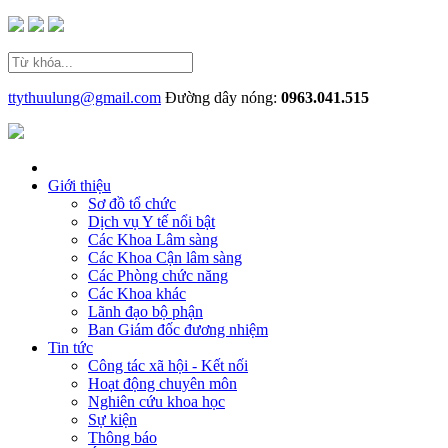
ttythuulung@gmail.com
Đường dây nóng:
0963.041.515
Giới thiệu
Sơ đồ tổ chức
Dịch vụ Y tế nổi bật
Các Khoa Lâm sàng
Các Khoa Cận lâm sàng
Các Phòng chức năng
Các Khoa khác
Lãnh đạo bộ phận
Ban Giám đốc đương nhiệm
Tin tức
Công tác xã hội - Kết nối
Hoạt động chuyên môn
Nghiên cứu khoa học
Sự kiện
Thông báo