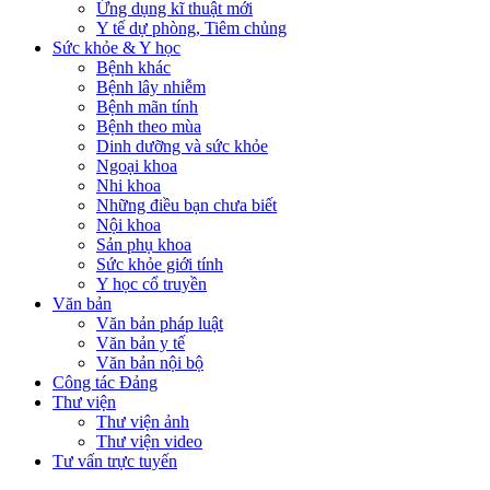
Ứng dụng kĩ thuật mới
Y tế dự phòng, Tiêm chủng
Sức khỏe & Y học
Bệnh khác
Bệnh lây nhiễm
Bệnh mãn tính
Bệnh theo mùa
Dinh dưỡng và sức khỏe
Ngoại khoa
Nhi khoa
Những điều bạn chưa biết
Nội khoa
Sản phụ khoa
Sức khỏe giới tính
Y học cổ truyền
Văn bản
Văn bản pháp luật
Văn bản y tế
Văn bản nội bộ
Công tác Đảng
Thư viện
Thư viện ảnh
Thư viện video
Tư vấn trực tuyến