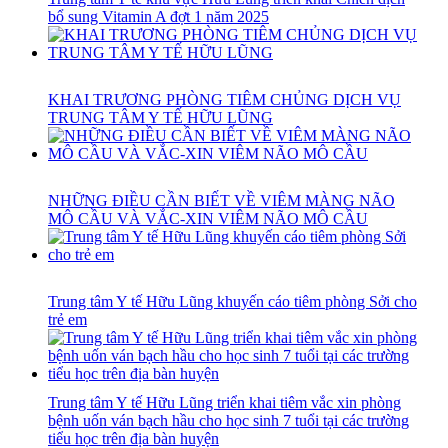
bổ sung Vitamin A đợt 1 năm 2025
KHAI TRƯƠNG PHÒNG TIÊM CHỦNG DỊCH VỤ
TRUNG TÂM Y TẾ HỮU LŨNG
NHỮNG ĐIỀU CẦN BIẾT VỀ VIÊM MÀNG NÃO
MÔ CẦU VÀ VẮC-XIN VIÊM NÃO MÔ CẦU
Trung tâm Y tế Hữu Lũng khuyến cáo tiêm phòng Sởi cho
trẻ em
Trung tâm Y tế Hữu Lũng triển khai tiêm vắc xin phòng
bệnh uốn ván bạch hầu cho học sinh 7 tuổi tại các trường
tiểu học trên địa bàn huyện