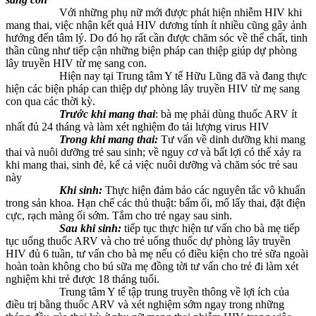
Với những phụ nữ mới được phát hiện nhiễm HIV khi
mang thai, việc nhận kết quả HIV dương tính ít nhiều cũng gây ảnh
hưởng đến tâm lý. Do đó họ rất cần được chăm sóc về thể chất, tinh
thần cũng như tiếp cận những biện pháp can thiệp giúp dự phòng
lây truyền HIV từ mẹ sang con.
Hiện nay tại Trung tâm Y tế Hữu Lũng đã và đang thực
hiện các biện pháp can thiệp dự phòng lây truyền HIV từ mẹ sang
con qua các thời kỳ.
Trước khi mang thai
: bà mẹ phải dùng thuốc ARV ít
nhất đủ 24 tháng và làm xét nghiệm đo tải lượng virus HIV
Trong khi mang thai:
Tư vấn về dinh dưỡng khi mang
thai và nuôi dưỡng trẻ sau sinh; về nguy cơ và bất lợi có thể xảy ra
khi mang thai, sinh đẻ, kể cả việc nuôi dưỡng và chăm sóc trẻ sau
này
Khi sinh:
Thực hiện đảm bảo các nguyên tắc vô khuẩn
trong sản khoa. Hạn chế các thủ thuật: bấm ối, mổ lấy thai, đặt điện
cực, rạch màng ối sớm. Tắm cho trẻ ngay sau sinh.
Sau khi sinh:
tiếp tục thực hiện tư vấn cho bà mẹ tiếp
tục uống thuốc ARV và cho trẻ uống thuốc dự phòng lây truyền
HIV đủ 6 tuần, tư vấn cho bà mẹ nếu có điều kiện cho trẻ sữa ngoài
hoàn toàn không cho bú sữa mẹ đồng tời tư vấn cho trẻ đi làm xét
nghiệm khi trẻ được 18 tháng tuổi.
Trung tâm Y tế tập trung truyền thông về lợi ích của
điều trị bằng thuốc ARV và xét nghiệm sớm ngay trong những