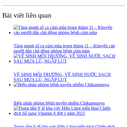
Bài viết liên quan
Tăng mạnh số ca cúm mùa trong tháng 11 – Khuyến cáo
người dân chủ động phòng bệnh cúm mùa
VỆ SINH MÔI TRƯỜNG, VỆ SINH NƯỚC SẠCH
SAU MƯA LŨ, NGẬP LỤT
Biện pháp phòng bệnh truyền nhiễm Chikungunya
Trung tâm Y tế khu vực Hữu Lũng triển khai Chiến dịch