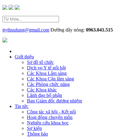
ttythuulung@gmail.com
Đường dây nóng:
0963.041.515
Giới thiệu
Sơ đồ tổ chức
Dịch vụ Y tế nổi bật
Các Khoa Lâm sàng
Các Khoa Cận lâm sàng
Các Phòng chức năng
Các Khoa khác
Lãnh đạo bộ phận
Ban Giám đốc đương nhiệm
Tin tức
Công tác xã hội - Kết nối
Hoạt động chuyên môn
Nghiên cứu khoa học
Sự kiện
Thông báo