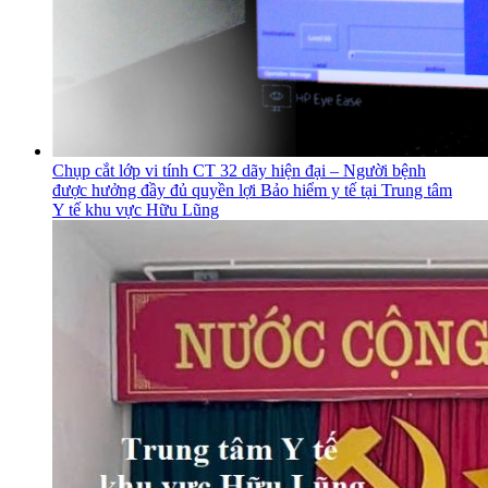
Chụp cắt lớp vi tính CT 32 dãy hiện đại – Người bệnh
được hưởng đầy đủ quyền lợi Bảo hiểm y tế tại Trung tâm
Y tế khu vực Hữu Lũng