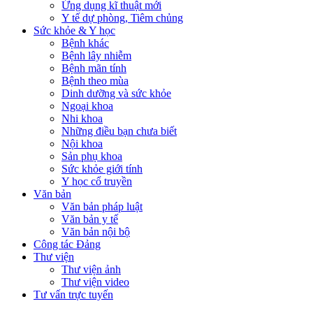
Ứng dụng kĩ thuật mới
Y tế dự phòng, Tiêm chủng
Sức khỏe & Y học
Bệnh khác
Bệnh lây nhiễm
Bệnh mãn tính
Bệnh theo mùa
Dinh dưỡng và sức khỏe
Ngoại khoa
Nhi khoa
Những điều bạn chưa biết
Nội khoa
Sản phụ khoa
Sức khỏe giới tính
Y học cổ truyền
Văn bản
Văn bản pháp luật
Văn bản y tế
Văn bản nội bộ
Công tác Đảng
Thư viện
Thư viện ảnh
Thư viện video
Tư vấn trực tuyến