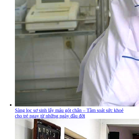
Sàng lọc sơ sinh lấy máu gót chân – Tầm soát sức khoẻ
cho trẻ ngay từ những ngày đầu đời