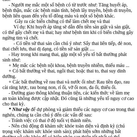
- Người mẹ mắc một số bệnh có từ trước như: Tăng huyết áp,
bệnh thận, mắc các bệnh mãn tính, bệnh lây truyền, bệnh di truyền,
bệnh liên quan đến yếu tố đông máu và một số bệnh khác.
Gây ra các biến chứng có thể làm chết mẹ và thai
Ví dụ: Khi huyết áp tăng sẽ dẫn đến tiền sản giật và sản giật,
có thể gây chết mẹ và thai; hay như bệnh tim khi có biến chứng gây
ngừng tim và chết.
- Có tiền sử thai sản cần chú ý như: Sẩy thai liên tiếp, đẻ non,
thai chết lưu, thai dị dạng, có tiền sử sản giật ....
- Hay trong khi mang thai, gặp một số yếu tố bất thường phát
sinh như:
+ Mẹ mắc các bệnh nội khoa, bệnh truyền nhiễm, thiếu máu ...
+ Có bất thường về thai, ngôi thai; hoặc thai to, thai suy dinh
dưỡng.
+ Các bất thường về rau thai và nước ối như: Rau tiền đạo, rau
cài răng lược, rau bong non, rỉ ối, vỡ ối non, đa ối, thiểu ối.
- Đường giao thông không thuận tiện, các kiến thức về làm mẹ
an toàn không được cập nhật. Đó cũng là những yếu tố nguy cơ cao
cho thai kỳ.
* Như vậy
để dự phòng và giảm thiểu các nguy cơ cao trong thai
nghén, chúng ta cần chú ý đến các vấn đề sau:
- Tránh việc có thai ở độ tuổi vị thành niên.
- Nên chủ động đi khám sức khỏe toàn diện và định kỳ (chú
trọng việc khám sức khỏe sinh sản); phát hiện sớm những bất
thường về sức khỏe để có biện pháp can thiệp tốt nhất có thể.