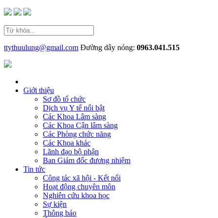
ttythuulung@gmail.com
Đường dây nóng:
0963.041.515
Giới thiệu
Sơ đồ tổ chức
Dịch vụ Y tế nổi bật
Các Khoa Lâm sàng
Các Khoa Cận lâm sàng
Các Phòng chức năng
Các Khoa khác
Lãnh đạo bộ phận
Ban Giám đốc đương nhiệm
Tin tức
Công tác xã hội - Kết nối
Hoạt động chuyên môn
Nghiên cứu khoa học
Sự kiện
Thông báo