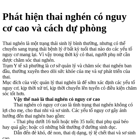
Phát hiện thai nghén có nguy
cơ cao và cách dự phòng
Thai nghén là một trạng thái sinh lý bình thường, nhưng có thể
chuyển sang trạng thái bệnh lý ở bất kỳ tuổi thai nào do các yếu tố
nguy cơ mang lại. Vì vậy trong thời kỳ có thai, người phụ nữ cần
được chăm sóc thai nghén.
Trạm Y tế xã phường là cơ sở quản lý và chăm sóc thai nghén ban
đầu, thường xuyên theo dõi sức khỏe của mẹ và sự phát triển của
thai.
Mục đích của việc quản lý thai nghén là để sớm xác định các yếu tố
nguy cơ, kịp thời xử trí, kịp thời chuyển lên tuyến có điều kiện chăm
sóc tốt hơn.
Vậy thế naò là thai nghén có nguy cơ cao
Thai nghén có nguy cơ cao là tình trạng thai nghén không có
lợi cho mẹ, cho thai nhi và sơ sinh. Các yếu tố nguy cơ gây ảnh
hưởng đến thai nghén bao gồm:
- Thai phụ dưới 16 tuổi hoặc trên 35 tuổi; thai phụ quá béo
hay quá gầy; hoặc có những bất thường ở đường sinh dục.
Dẫn đến đẻ khó, đẻ non, thai dị dạng, tỷ lệ chết thai và sơ sinh
cao.