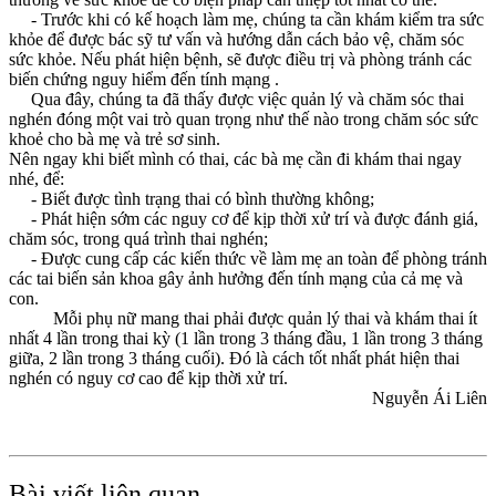
- Trước khi có kế hoạch làm mẹ, chúng ta cần khám kiểm tra sức
khỏe để được bác sỹ tư vấn và hướng dẫn cách bảo vệ, chăm sóc
sức khỏe. Nếu phát hiện bệnh, sẽ được điều trị và phòng tránh các
biến chứng nguy hiểm đến tính mạng .
Qua đây, chúng ta đã thấy được việc quản lý và chăm sóc thai
nghén đóng một vai trò quan trọng như thế nào trong chăm sóc sức
khoẻ cho bà mẹ và trẻ sơ sinh.
Nên ngay khi biết mình có thai, các bà mẹ cần đi khám thai ngay
nhé, để:
- Biết được tình trạng thai có bình thường không;
- Phát hiện sớm các nguy cơ để kịp thời xử trí và được đánh giá,
chăm sóc, trong quá trình thai nghén;
- Được cung cấp các kiến thức về làm mẹ an toàn để phòng tránh
các tai biến sản khoa gây ảnh hưởng đến tính mạng của cả mẹ và
con.
Mỗi phụ nữ mang thai phải được quản lý thai và khám thai ít
nhất 4 lần trong thai kỳ (1 lần trong 3 tháng đầu, 1 lần trong 3 tháng
giữa, 2 lần trong 3 tháng cuối). Đó là cách tốt nhất phát hiện thai
nghén có nguy cơ cao để kịp thời xử trí.
Nguyễn Ái Liên
Bài viết liên quan