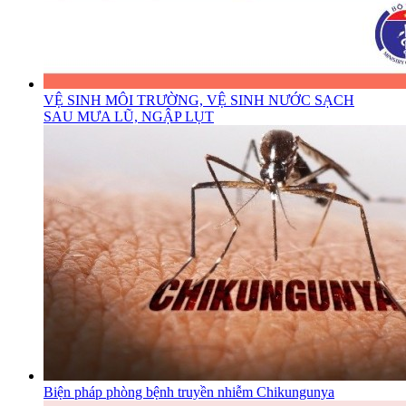
VỆ SINH MÔI TRƯỜNG, VỆ SINH NƯỚC SẠCH
SAU MƯA LŨ, NGẬP LỤT
Biện pháp phòng bệnh truyền nhiễm Chikungunya