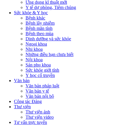
Ứng dụng kĩ thuật mới
Y tế dự phòng, Tiêm chủng
Sức khỏe & Y học
Bệnh khác
Bệnh lây nhiễm
Bệnh mãn tính
Bệnh theo mùa
Dinh dưỡng và sức khỏe
Ngoại khoa
Nhi khoa
Những điều bạn chưa biết
Nội khoa
Sản phụ khoa
Sức khỏe giới tính
Y học cổ truyền
Văn bản
Văn bản pháp luật
Văn bản y tế
Văn bản nội bộ
Công tác Đảng
Thư viện
Thư viện ảnh
Thư viện video
Tư vấn trực tuyến