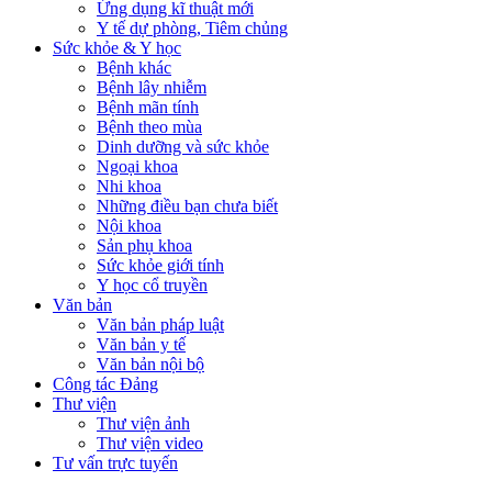
Ứng dụng kĩ thuật mới
Y tế dự phòng, Tiêm chủng
Sức khỏe & Y học
Bệnh khác
Bệnh lây nhiễm
Bệnh mãn tính
Bệnh theo mùa
Dinh dưỡng và sức khỏe
Ngoại khoa
Nhi khoa
Những điều bạn chưa biết
Nội khoa
Sản phụ khoa
Sức khỏe giới tính
Y học cổ truyền
Văn bản
Văn bản pháp luật
Văn bản y tế
Văn bản nội bộ
Công tác Đảng
Thư viện
Thư viện ảnh
Thư viện video
Tư vấn trực tuyến