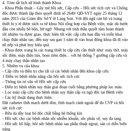
4. Tóm tắt lịch sử hình thành Khoa:
- Khoa Phẫu thuật – Gây mê hồi sức, Cấp cứu – Hồi sức tích cực và Chống
độc được thành lập theo quyết định số 2640/ QĐ-SYT ngày 25 tháng 12
năm 2015 của Giám đôc Sở Y tê Lạng Son. Với đội ngũ cán bộ và trang
thiết bị y tê được tách ra từ khoa Nội tổng hợp của Bệnh viện, mặc dù bước
đầu còn nhiễu bề bộn, bỡ ngỡ. Nhung với tinh thần quyết tâm hoàn thành
tốt nhiệm vụ được giao, thực hiện tốt việc cấp cứu ban đầu và triển khai
chạy thận nhân tạo, đến nay sau gan 1 năm đi vào hoạt động khoa đã đi vào
nề nếp và phát huy hiệu quả.
- Khoa được trang bị các trang thiết bị cấp cứu cần thiết như: máy thở, máy
sốc điện, máy điện tim, bom tiêm điện... với hệ thống 7 giường cấp cứu và
4 máy chạy thận nhân tạo.
5. Nhiêm vu của khoa:
- Cấp cứu và điều trị cho tất cả các bệnh nhân đến khoa cấp cứu.
1 Điều trị bệnh nhân nặng cần hồi sức tích cực
- Thông tin tư vấn về Hồi sức cấp cứu
- Điều trị bệnh nhân suy thận giai đoạn cuối bằng phương pháp lọc máu.
- Lọc máu cấp cứu cho bệnh nhân suy thận cấp và ngộ độc tại Bệnh viện
- Các kỹ thuật đang thực hiện:
Đặt catheter tĩnh mạch dưới đòn, tĩnh mạch cảnh ngoài để đo CVP và hồi
sức tích cực
- Rửa dạ dầy loại bỏ độc chất bằng hệ thống kín
- Hồi sức cho các bệnh nhân sốc nhiễm khuẩn, sốc phản vệ, suy đa tạng
- Hồi sức hô hấp, hồi sức bệnh nhân sau phẫu thuật ngoại, sản có diễn biến
nặng