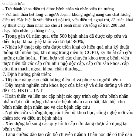
6.Thành tựu:
- Trở thành khoa điều trị được bệnh nhân và nhân viên tin tưởng
- Với tinh thần hết lòng vì ngựời .bệnh, không ngừng nâng cao chất lượng
điều trị. Đặc biệt là vừa điều trị nội trú, vừa điều trị ngoại trú, đã triên khai
kỹ thuật chạy thận nhân tạo cho 21 bệnh nhân vơi tổng số trên 200 lượt
chạy thận nhân tạo hàng tháng.
- Trong gần 01 năm qua, ừên 500 bệnh nhân đã được cấp cứu và
điều trị tại khoa tỷ lệ khỏi và đỡ đạt >80%,
- Nhiều kỹ thuật cấp cứu được triển khai có hiệu quả như kỹ thuật
thông khí nhân tạo, khi dung trong điều trị COPD, kỹ thuât cấp ẹứu
ngừng tuần hoàn... Phoi hợp với các chuyên khoa trong bệnh viện
thực hiện tỗt các cấp cứu như ngộ độc cấp, cấp cứu sản khoa, cấp
cứu tim mạch, ngoại khoa, chấn thương,...
7. Định hướng phát triển:
- Tiếp tục nâng cao chất lượng điều trị và phục vụ người bệnh.
- Đẩy mạnh nghiên cứu khoa học của bác sỹ và điều dưỡng về chủ
đề CC- HSTC- TNT
- Hoàn thiện và liên tục cập nhật các quy trình cấp cứu bệnh nhân
nhằm đạt chất lượng chăm sóc bệnh nhân cao nhất, đặc biệt cho
bệnh nhân thận nhân tạo và các bệnh cấp cứu
- Nghiên cứu và ứng dụng các tiến bộ khoa học, công nghệ mới vào
chầm sóc và điều trị bệnh nhân
- Xây dựng bổ sung các quy trình cấp cứu đang được áp dụng tại
bệnh viện
- Tăng cường đào tạo cán bộ chuyên ngành Thận học để có thể đáp