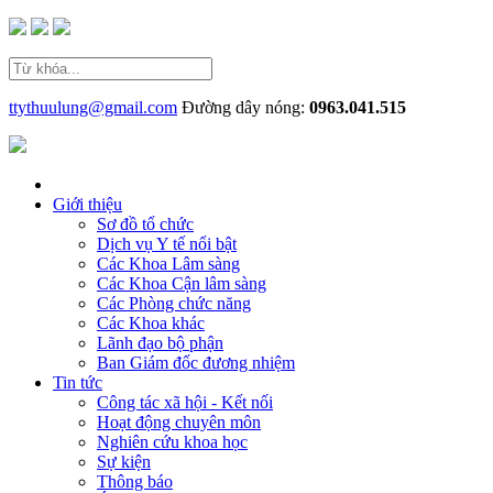
ttythuulung@gmail.com
Đường dây nóng:
0963.041.515
Giới thiệu
Sơ đồ tổ chức
Dịch vụ Y tế nổi bật
Các Khoa Lâm sàng
Các Khoa Cận lâm sàng
Các Phòng chức năng
Các Khoa khác
Lãnh đạo bộ phận
Ban Giám đốc đương nhiệm
Tin tức
Công tác xã hội - Kết nối
Hoạt động chuyên môn
Nghiên cứu khoa học
Sự kiện
Thông báo