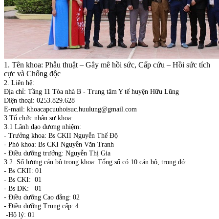
1. Tên khoa: Phẫu thuật – Gây mê hồi sức, Cấp cứu – Hồi sức tích
cực và Chống độc
2. Liên hệ:
Địa chỉ: Tầng 11 Tòa nhà B - Trung tâm Y tế huyện Hữu Lũng
Điện thoại: 0253.829.628
E-mail: khoacapcuuhoisuc.huulung@gmail.com
3.Tổ chức nhân sự khoa:
3.1 Lãnh đạo đương nhiệm:
- Trưởng khoa: Bs CKII Nguyễn Thế Độ
- Phó khoa: Bs CKI Nguyễn Văn Tranh
- Điều dưỡng trưởng: Nguyễn Thị Gia
3.2. Số lượng cán bộ trong khoa: Tổng số có 10 cán bộ, trong đó:
- Bs CKII: 01
- Bs CKI: 01
- Bs ĐK: 01
- Điều dưỡng Cao đẳng: 02
- Điều dưỡng Trung cấp: 4
-Hộ lý: 01