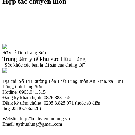
Hợp tác chuyên môn
Sở y tế Tỉnh Lạng Sơn
Trung tâm y tế khu vực Hữu Lũng
"Sức khỏe của bạn là tài sản của chúng tôi"
Địa chỉ: Số 143, đường Tôn Thất Tùng, thôn An Ninh, xã Hữu
Lũng, tỉnh Lạng Sơn
Hotline: 0963.041.515
Đăng ký khám bệnh: 0826.888.166
Đăng ký tiêm chủng: 0205.3.825.071 (hoặc số điện
thoại:0836.766.828)
Website: http://benhvienhuulung.vn
Email: ttythuulung@gmail.com