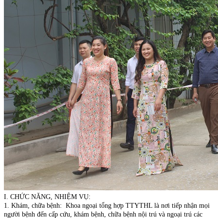
I. CHỨC NĂNG, NHIỆM VỤ:
1. Khám, chữa bệnh: Khoa ngoại tổng hợp TTYTHL là nơi tiếp nhận mọi
người bệnh đến cấp cứu, khám bệnh, chữa bệnh nội trú và ngoại trú các