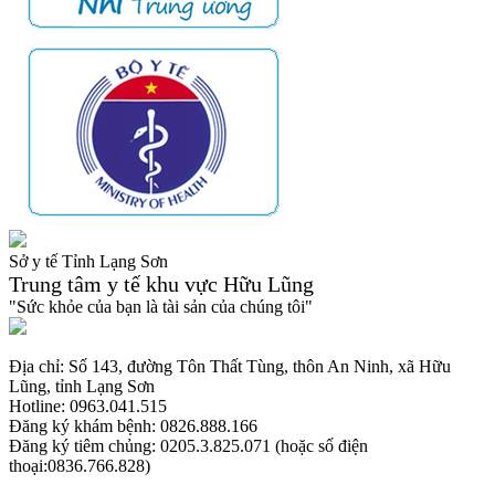
Sở y tế Tỉnh Lạng Sơn
Trung tâm y tế khu vực Hữu Lũng
"Sức khỏe của bạn là tài sản của chúng tôi"
Địa chỉ: Số 143, đường Tôn Thất Tùng, thôn An Ninh, xã Hữu
Lũng, tỉnh Lạng Sơn
Hotline: 0963.041.515
Đăng ký khám bệnh: 0826.888.166
Đăng ký tiêm chủng: 0205.3.825.071 (hoặc số điện
thoại:0836.766.828)