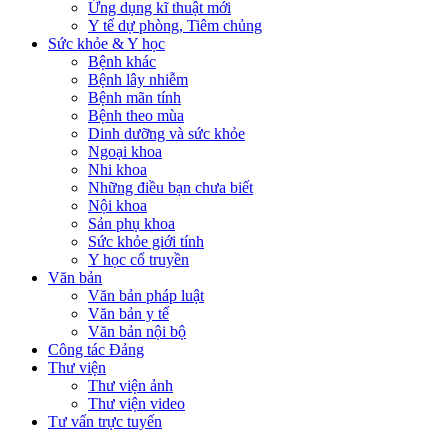
Ứng dụng kĩ thuật mới
Y tế dự phòng, Tiêm chủng
Sức khỏe & Y học
Bệnh khác
Bệnh lây nhiễm
Bệnh mãn tính
Bệnh theo mùa
Dinh dưỡng và sức khỏe
Ngoại khoa
Nhi khoa
Những điều bạn chưa biết
Nội khoa
Sản phụ khoa
Sức khỏe giới tính
Y học cổ truyền
Văn bản
Văn bản pháp luật
Văn bản y tế
Văn bản nội bộ
Công tác Đảng
Thư viện
Thư viện ảnh
Thư viện video
Tư vấn trực tuyến