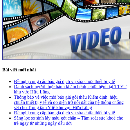
Bài viết mới nhất
Đề nghị cung cấp báo giá dịch vụ sửa chữa thiết bị y tế
Danh sách người thực hành khám bệnh, chữa bệnh tại TTYT
khu vực Hữu Lũng
Thông báo về việc mời báo giá gói thầu Kiểm định, hiệu
chuẩn thiết bị y tế và đo điện trở nối đất của hệ thống chống
sét cho Trung tâm Y tế khu vực Hữu Lũng
Đề nghị cung cấp báo giá dịch vụ sửa chữa thiết bị y tế
Sàng lọc sơ sinh lấy máu gót chân – Tầm soát sức khoẻ cho
trẻ ngay từ những ngày đầu đời