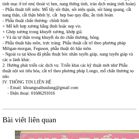
tinh mạc ở trẻ em( thoát vị bẹn, nang thừng tinh, tràn dịch màng tinh hoàn)
- Phẫu thuật tiết niệu: Mổ lấy sỏi thận, sỏi niệu quản, sỏi bàng quang, cắt
nang thận, cắt thận bệnh lý, cắt hẹp bao quy đầu, ẩn tinh hoàn.
- Phẫu thuật chấn thương- chỉnh hình:
+ Mổ kết hợp xương bằng đinh hoặc nẹp vis.
+ Ghép xương trong khuyết xương, khớp giả.
+ Vá da tự thân trong khuyết da do chấn thương, bỏng.
- Phẫu thuật hậu môn, trực tràng: Phẫu thuật cắt trĩ theo phương pháp
Miligan-morgan, Feguson, phẫu thuật dò hậu môn.
- Ngoài ra tại khoa đã phẫu thuật bóc nhân tuyến giáp, nang tuyến giáp và
các u lành khác.
2. Hướng phát triển các dịch vụ: Triển khai các kỹ thuật mới như Phẫu
thuật nội soi tiêu hóa, cắt trĩ theo phương pháp Longo, mổ chấn thương sọ
não.
IV. THÔNG TIN LIÊN HỆ .
- Email: khoangoaihuulung@gmail.com
- Điện thoại: 01686291016
Bài viết liên quan