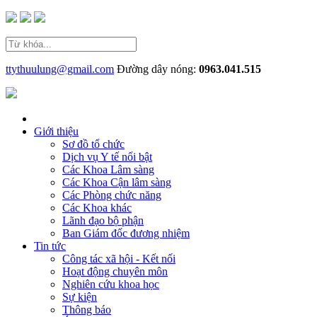
ttythuulung@gmail.com
Đường dây nóng:
0963.041.515
Giới thiệu
Sơ đồ tổ chức
Dịch vụ Y tế nổi bật
Các Khoa Lâm sàng
Các Khoa Cận lâm sàng
Các Phòng chức năng
Các Khoa khác
Lãnh đạo bộ phận
Ban Giám đốc đương nhiệm
Tin tức
Công tác xã hội - Kết nối
Hoạt động chuyên môn
Nghiên cứu khoa học
Sự kiện
Thông báo