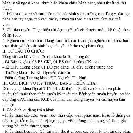
bệnh lý về ngoại khoa, thực hiện khám chữa bệnh bằng phẫu thuật và thủ
thuật.
2. Đào tạo: Là cơ sở thực hành cho các sinh viên trường cao đẳng y, đào tạo
nâng cao tay nghề cho các Bác sỹ tuyến xã theo hình thức cầm tay chỉ
việc…
3. Chỉ đạo tuyến: Thực hiện chỉ đạo tuyến xã về chuyên môn, kỹ thuật theo
đề án 1816.
4. Nghiên cứu khoa học: Hàng năm tích cực tham gia nghiên cứu khoa học,
soạn thảo và báo cáo sinh hoạt chuyên đề theo sự phân công.
II. CƠ CẤU TỔ CHỨC:
Tổng số cán bộ viên chức của khoa là 16. Trong đó:
- 04 Bác sỹ gồm: 03 BS CKI, 01 BS định hướng CK ngoại.
- 12 Điều dưỡng gồm: 01 ĐD cao đẳng, 10 điều dưỡng trung học
- Trưởng khoa: BsCKI. Nguyễn Văn Cừ.
- Điều dưỡng Trưởng khoa: ĐD Nguyễn Thị Huế.
III. CÁC DỊCH VỤ KỸ THUẬT ĐANG TRIỂN KHAI.
Đến nay tại khoa Ngoại TTYTHL đã thực hiện tất cả các dịch vụ phẫu
thuật, thủ thuật theo phân tuyến kỹ thuật của Bệnh viện tuyến huyện, cơ bản
đáp ứng được nhu cầu KCB của nhân dân trong huyện và các huyện bạn
lân cận.
1. Các dịch vụ đang triển khai:
- Phẫu thuật cấp cứu: Viêm ruột thừa cấp, viêm phúc mạc, khâu lỗ thủng dạ
dày- ruột, tắc ruột, thoát vị bẹn nghẹt, vết thương thấu bụng, vỡ lách, gẫy
xương hở, chấn thương ngực…
- Phẫu thuật tiêu hóa: Cắt túi mật, thoát vị bẹn, các bệnh lý tồn tai ống phúc