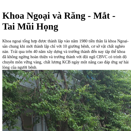
Khoa Ngoại và Răng - Mắt -
Tai Mũi Họng
Khoa ngoại tổng hợp được thành lập vào năm 1980 tiền thân là khoa Ngoại-
sản chung khi mới thành lập chỉ với 10 giường bệnh, cơ sở vật chất nghèo
nàn. Trải qua trên 40 năm xây dựng và trưởng thành đến nay tập thể khoa
đã không ngừng hoàn thiện và trưởng thành với đội ngũ CBVC có trình độ
chuyên môn vững vàng, chất lượng KCB ngày một nâng cao đáp ứng sự hài
lòng của người bệnh.