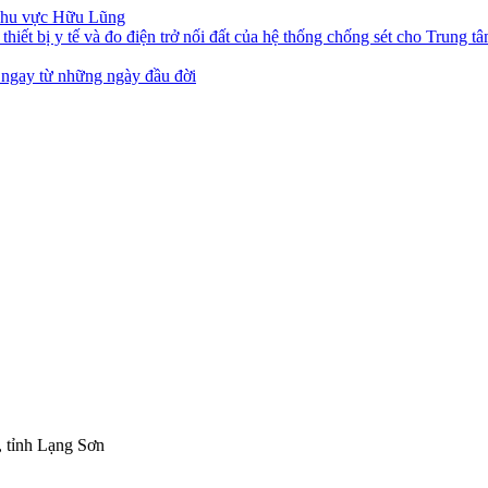
 khu vực Hữu Lũng
thiết bị y tế và đo điện trở nối đất của hệ thống chống sét cho Trung
ẻ ngay từ những ngày đầu đời
 tỉnh Lạng Sơn