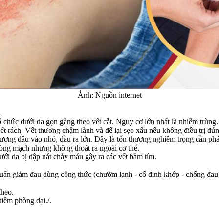
Ảnh: Nguồn internet
.
tổ chức dưới da gọn gàng theo vết cắt. Nguy cơ lớn nhất là nhiễm trùng.
ết rách. Vết thương chậm lành và để lại sẹo xấu nếu không điều trị đún
ng đầu vào nhỏ, đầu ra lớn. Đây là tổn thương nghiêm trọng cần phải 
òng mạch nhưng không thoát ra ngoài cơ thể.
ới da bị dập nát chảy máu gây ra các vết bầm tím.
uẩn giảm đau dùng công thức (chườm lạnh - cố định khớp - chống đau
theo.
iêm phòng dại./.