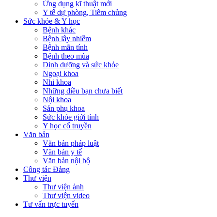
Ứng dụng kĩ thuật mới
Y tế dự phòng, Tiêm chủng
Sức khỏe & Y học
Bệnh khác
Bệnh lây nhiễm
Bệnh mãn tính
Bệnh theo mùa
Dinh dưỡng và sức khỏe
Ngoại khoa
Nhi khoa
Những điều bạn chưa biết
Nội khoa
Sản phụ khoa
Sức khỏe giới tính
Y học cổ truyền
Văn bản
Văn bản pháp luật
Văn bản y tế
Văn bản nội bộ
Công tác Đảng
Thư viện
Thư viện ảnh
Thư viện video
Tư vấn trực tuyến