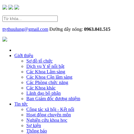
ttythuulung@gmail.com
Đường dây nóng:
0963.041.515
Giới thiệu
Sơ đồ tổ chức
Dịch vụ Y tế nổi bật
Các Khoa Lâm sàng
Các Khoa Cận lâm sàng
Các Phòng chức năng
Các Khoa khác
Lãnh đạo bộ phận
Ban Giám đốc đương nhiệm
Tin tức
Công tác xã hội - Kết nối
Hoạt động chuyên môn
Nghiên cứu khoa học
Sự kiện
Thông báo