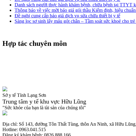
Danh sách người thực hành khám bệnh, chữa bệnh tại TTYT
Thông báo về việc mời báo giá gói thầu Kiểm định, hiệu chuẩn 
Đề nghị cung cấp báo giá dịch vụ sửa chữa thiết bị y tế
Sàng lọc sơ sinh lấy máu gót chân – Tầm soát sức khoẻ cho tr
Hợp tác chuyên môn
Sở y tế Tỉnh Lạng Sơn
Trung tâm y tế khu vực Hữu Lũng
"Sức khỏe của bạn là tài sản của chúng tôi"
Địa chỉ: Số 143, đường Tôn Thất Tùng, thôn An Ninh, xã Hữu Lũng,
Hotline: 0963.041.515
Đăng ký khám bệnh: 0826.888.166