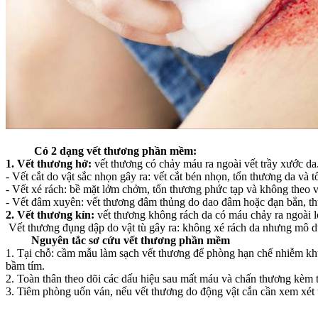
Có 2 dạng vết thương phần mềm:
1. Vết thương hở:
vết thương có chảy máu ra ngoài vết trầy xước da
- Vết cắt do vật sắc nhọn gây ra: vết cắt bén nhọn, tổn thương da và 
- Vết xé rách: bề mặt lởm chởm, tổn thương phức tạp và không theo v
- Vết đâm xuyên: vết thương đâm thủng do dao đâm hoặc đạn bắn, thươ
2. Vết thương kín:
vết thương không rách da có máu chảy ra ngoài l
Vết thương đụng dập do vật tù gây ra: không xé rách da nhưng mô dư
Nguyên tắc sơ cứu vết thương phần mềm
1. Tại chỗ: cầm mẫu làm sạch vết thương để phòng hạn chế nhiễm kh
bầm tím.
2. Toàn thân theo dõi các dấu hiệu sau mất máu và chấn thương kèm 
3. Tiêm phòng uốn ván, nếu vết thương do động vật cắn cần xem xét t