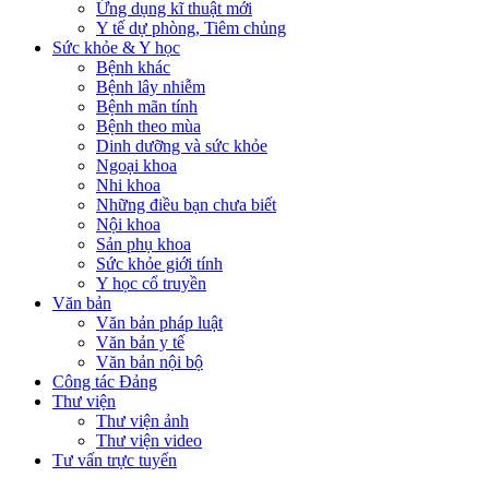
Ứng dụng kĩ thuật mới
Y tế dự phòng, Tiêm chủng
Sức khỏe & Y học
Bệnh khác
Bệnh lây nhiễm
Bệnh mãn tính
Bệnh theo mùa
Dinh dưỡng và sức khỏe
Ngoại khoa
Nhi khoa
Những điều bạn chưa biết
Nội khoa
Sản phụ khoa
Sức khỏe giới tính
Y học cổ truyền
Văn bản
Văn bản pháp luật
Văn bản y tế
Văn bản nội bộ
Công tác Đảng
Thư viện
Thư viện ảnh
Thư viện video
Tư vấn trực tuyến