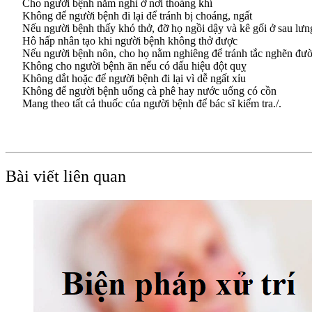
Cho người bệnh nằm nghỉ ở nơi thoáng khí
Không để người bệnh đi lại để tránh bị choáng, ngất
Nếu người bệnh thấy khó thở, đỡ họ ngồi dậy và kê gối ở sau lưn
Hô hấp nhân tạo khi người bệnh không thở được
Nếu người bệnh nôn, cho họ nằm nghiêng để tránh tắc nghẽn đườ
Không cho người bệnh ăn nếu có dấu hiệu đột quỵ
Không dắt hoặc để người bệnh đi lại vì dễ ngất xỉu
Không để người bệnh uống cà phê hay nước uống có cồn
Mang theo tất cả thuốc của người bệnh để bác sĩ kiểm tra./.
Bài viết liên quan