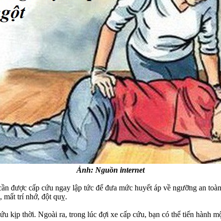
Ảnh: Nguồn internet
n được cấp cứu ngay lập tức để đưa mức huyết áp về ngưỡng an toàn.
 mất trí nhớ, đột quỵ.
ịp thời. Ngoài ra, trong lúc đợi xe cấp cứu, bạn có thể tiến hành mộ