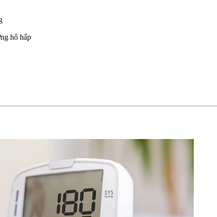
g
ng hô hấp