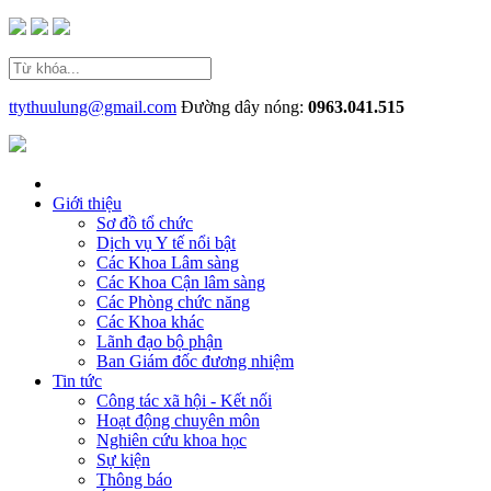
ttythuulung@gmail.com
Đường dây nóng:
0963.041.515
Giới thiệu
Sơ đồ tổ chức
Dịch vụ Y tế nổi bật
Các Khoa Lâm sàng
Các Khoa Cận lâm sàng
Các Phòng chức năng
Các Khoa khác
Lãnh đạo bộ phận
Ban Giám đốc đương nhiệm
Tin tức
Công tác xã hội - Kết nối
Hoạt động chuyên môn
Nghiên cứu khoa học
Sự kiện
Thông báo