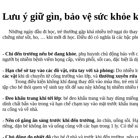
Lưu ý giữ gìn, bảo vệ sức khỏe k
Những ngày đầu đi học, trẻ thường gặp khá nhiều trở ngại do thay đổ
chứng như sốt, ho, … khi mới đi học. Điều đó có nghĩa là các bậc p
- Chỉ đến trường nếu bé đang khỏe
, phụ huynh chủ động báo với cô
người bị nhiễm bệnh viêm họng cấp, viêm phổi, sốt cao, đặc biệt là 
-
Hạn chế sờ tay vào các đồ vật, rửa tay với xà phòng:
Do nhiều loạ
các vật
khi di chuyển từ cổng trường vào lớp, và
thường xuyên rửa 
Trong điều kiện không khí đang thay đổi vào mùa thu, trẻ em là đố
tập cho bé thói quen vệ sinh tay tốt để sau này không bị nhiễm nhiều
-
Đeo khẩu trang khi tới
lớp
: bé đeo khẩu trang vải hay dùng miếng
dính chất bẩn vào trong và hạn chế chạm tay vào mặt trước khẩu trang
ra cổng và về nhà.
-
Nên cố gắng ăn sáng trước khi đến trường
, ăn chín, uống sôi. 
riêng, dặn bé không ăn và uống cùng với các bạn trong 1 ly. Có thể 
-
Chủ động đo nhiệt độ
cho bé ở nhà và trước khi đến trường, nếu c