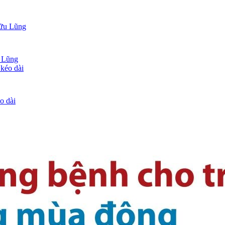
u Lũng
o dài