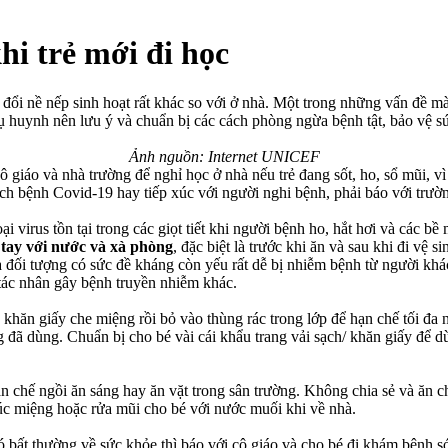
hi trẻ mới đi học
i nề nếp sinh hoạt rất khác so với ở nhà. Một trong những vấn đề mà h
hụ huynh nên lưu ý và chuẩn bị các cách phòng ngừa bệnh tật, bảo vệ 
Ảnh nguồn: Internet UNICEF
 giáo và nhà trường để nghỉ học ở nhà nếu trẻ đang sốt, ho, sổ mũi, v
dịch bệnh Covid-19 hay tiếp xúc với người nghi bệnh, phải báo với trườ
i virus tồn tại trong các giọt tiết khi người bệnh ho, hắt hơi và các bề
tay với nước và xà phòng
, đặc biệt là trước khi ăn và sau khi đi vệ si
i tượng có sức đề kháng còn yếu rất dễ bị nhiễm bệnh từ người khác
 tác nhân gây bệnh truyền nhiễm khác.
 khăn giấy che miệng rồi bỏ vào thùng rác trong lớp để hạn chế tối đa
 đã dùng. Chuẩn bị cho bé vài cái khẩu trang vải sạch/ khăn giấy để d
Hạn chế ngồi ăn sáng hay ăn vặt trong sân trường. Không chia sẻ và ăn
súc miệng hoặc rửa mũi cho bé với nước muối khi về nhà.
ó bất thường về sức khỏe thì báo với cô giáo và cho bé đi khám bệnh s