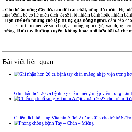
-
Cho bé ăn uống đầy đủ, cân đối các chất, uống đủ nước
. Hệ miễ
mùa bệnh, bé có hệ miễn dịch tốt sẽ ít bị nhiễm bệnh hoặc nhiễm bệ
-
Hạn chế đến những chỗ tập trung quá đông người
, đảm bảo cho
Các thói quen về sinh hoạt, ăn uống, nghỉ ngơi, vận động nên được
trường.
Rửa tay thường xuyên, không khạc nhổ bừa bãi và che mi
Bài viết liên quan
Ghi nhận hơn 20 ca bệnh tay chân miệng nhập viện trong hơn 
Chiến dịch bổ sung Vitamin A đợt 2 năm 2023 cho trẻ từ 6 đến 