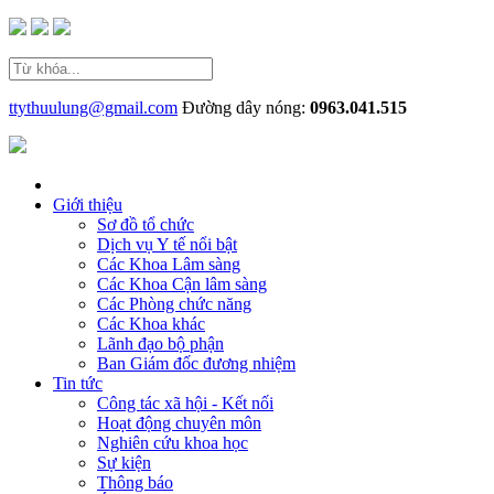
ttythuulung@gmail.com
Đường dây nóng:
0963.041.515
Giới thiệu
Sơ đồ tổ chức
Dịch vụ Y tế nổi bật
Các Khoa Lâm sàng
Các Khoa Cận lâm sàng
Các Phòng chức năng
Các Khoa khác
Lãnh đạo bộ phận
Ban Giám đốc đương nhiệm
Tin tức
Công tác xã hội - Kết nối
Hoạt động chuyên môn
Nghiên cứu khoa học
Sự kiện
Thông báo