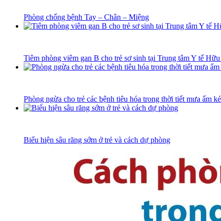
Phòng chống bệnh Tay – Chân – Miệng
Tiêm phòng viêm gan B cho trẻ sơ sinh tại Trung tâm Y tế Hữ
Phòng ngừa cho trẻ các bệnh tiêu hóa trong thời tiết mưa ẩm ké
Biểu hiện sâu răng sớm ở trẻ và cách dự phòng