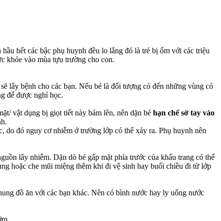
ầu hết các bậc phụ huynh đều lo lắng đó là trẻ bị ốm với các triệu
sức khỏe vào mùa tựu trường cho con.
ì sẽ lây bệnh cho các bạn. Nếu bé là đối tượng có đến những vùng có
ng để được nghỉ học.
 mặt/ vật dụng bị giọt tiết này bám lên, nên dặn bé
hạn chế sờ tay vào
nh.
, do đó nguy cơ nhiễm ở trường lớp có thể xảy ra. Phụ huynh nên
 nguồn lây nhiễm. Dặn dò bé gấp mặt phía trước của khẩu trang có thể
ùng hoặc che mũi miệng thêm khi đi vệ sinh hay buổi chiều đi từ lớp
 chung đồ ăn với các bạn khác. Nên có bình nước hay ly uống nước
ớm.