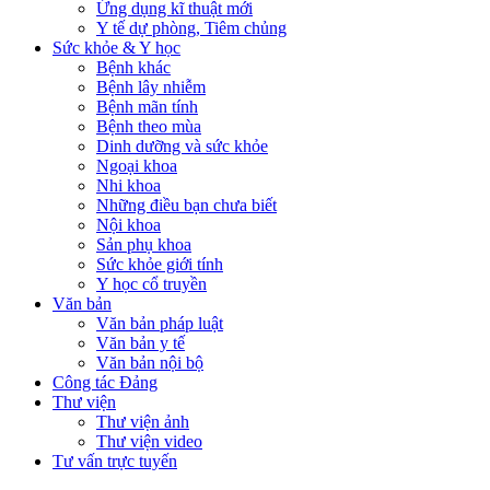
Ứng dụng kĩ thuật mới
Y tế dự phòng, Tiêm chủng
Sức khỏe & Y học
Bệnh khác
Bệnh lây nhiễm
Bệnh mãn tính
Bệnh theo mùa
Dinh dưỡng và sức khỏe
Ngoại khoa
Nhi khoa
Những điều bạn chưa biết
Nội khoa
Sản phụ khoa
Sức khỏe giới tính
Y học cổ truyền
Văn bản
Văn bản pháp luật
Văn bản y tế
Văn bản nội bộ
Công tác Đảng
Thư viện
Thư viện ảnh
Thư viện video
Tư vấn trực tuyến