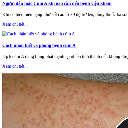
Người dân mắc Cúm A khi nào cần đến bệnh viện khám
Khi có biểu hiện nặng như sốt cao từ 39 độ trở lên, dùng thuốc hạ sốt 
Xem chi tiết...
Cách nhận biết và phòng bệnh cúm A
Dịch cúm A đang bùng phát mạnh tại nhiều tỉnh thành nếu không được 
Xem chi tiết...