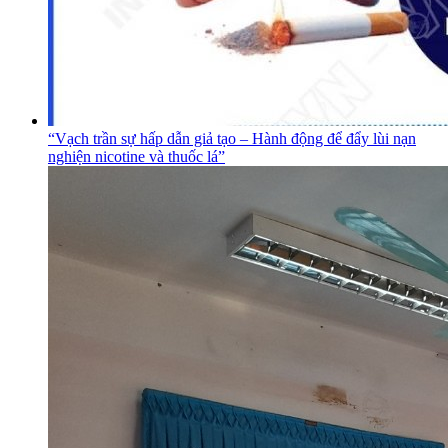
“Vạch trần sự hấp dẫn giả tạo – Hành động để đẩy lùi nạn
nghiện nicotine và thuốc lá”