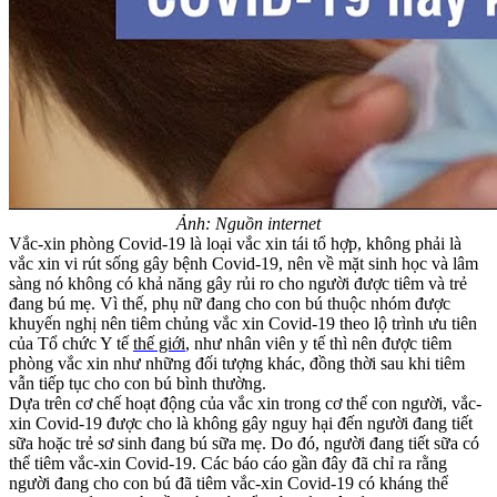
Ảnh: Nguồn internet
Vắc-xin phòng Covid-19 là loại vắc xin tái tổ hợp, không phải là
vắc xin vi rút sống gây bệnh Covid-19, nên về mặt sinh học và lâm
sàng nó không có khả năng gây rủi ro cho người được tiêm và trẻ
đang bú mẹ. Vì thế, phụ nữ đang cho con bú thuộc nhóm được
khuyến nghị nên tiêm chủng vắc xin Covid-19 theo lộ trình ưu tiên
của Tổ chức Y tế
thế giới
, n
hư nhân viên y tế thì nên được tiêm
phòng vắc xin như những đối tượng khác, đồng thời sau khi tiêm
vẫn tiếp tục cho con bú bình thường.
Dựa trên cơ chế hoạt động của vắc xin trong cơ thể con người, vắc-
xin Covid-19 được cho là không gây nguy hại đến người đang tiết
sữa hoặc trẻ sơ sinh đang bú sữa mẹ. Do đó, người đang tiết sữa có
thể tiêm vắc-xin Covid-19. Các báo cáo gần đây đã chỉ ra rằng
người đang cho con bú đã tiêm vắc-xin Covid-19 có kháng thể