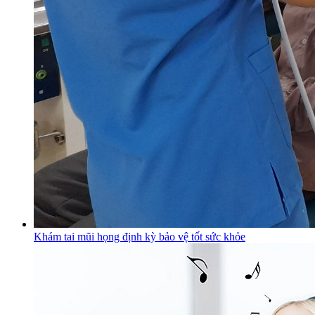
Khám tai mũi họng định kỳ bảo vệ tốt sức khỏe