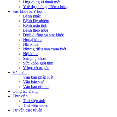
Ứng dụng kĩ thuật mới
Y tế dự phòng, Tiêm chủng
Sức khỏe & Y học
Bệnh khác
Bệnh lây nhiễm
Bệnh mãn tính
Bệnh theo mùa
Dinh dưỡng và sức khỏe
Ngoại khoa
Nhi khoa
Những điều bạn chưa biết
Nội khoa
Sản phụ khoa
Sức khỏe giới tính
Y học cổ truyền
Văn bản
Văn bản pháp luật
Văn bản y tế
Văn bản nội bộ
Công tác Đảng
Thư viện
Thư viện ảnh
Thư viện video
Tư vấn trực tuyến