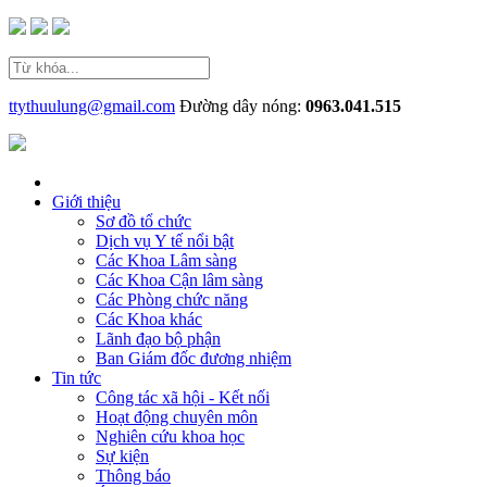
ttythuulung@gmail.com
Đường dây nóng:
0963.041.515
Giới thiệu
Sơ đồ tổ chức
Dịch vụ Y tế nổi bật
Các Khoa Lâm sàng
Các Khoa Cận lâm sàng
Các Phòng chức năng
Các Khoa khác
Lãnh đạo bộ phận
Ban Giám đốc đương nhiệm
Tin tức
Công tác xã hội - Kết nối
Hoạt động chuyên môn
Nghiên cứu khoa học
Sự kiện
Thông báo