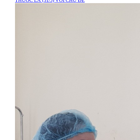
THUỐC LÁ (31/5) VỚI CHỦ ĐỀ