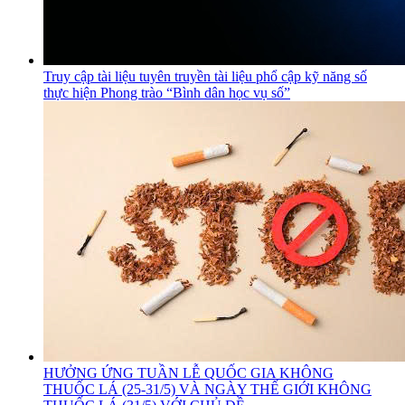
Truy cập tài liệu tuyên truyền tài liệu phổ cập kỹ năng số
thực hiện Phong trào “Bình dân học vụ số”
HƯỞNG ỨNG TUẦN LỄ QUỐC GIA KHÔNG
THUỐC LÁ (25-31/5) VÀ NGÀY THẾ GIỚI KHÔNG