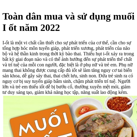
Toàn dân mua và sử dụng muối
I ốt năm 2022
I-ốt là một vi chất cần thiết cho sự phát triển của cơ thể, cần cho sự
tổng hợp hóc môn tuyến giáp, phát triển xương, phát triển của não
bộ và hệ thần kinh trong thời kỳ bào thai. Thiếu hụt i-ốt xảy ra trong
bất kỳ giai đoạn nào và có thể ảnh hưởng đến sự phát triển thể chất
và trí tuệ của mỗi con người, đặc biệt là ở phụ nữ và trẻ em. Phụ nữ
mang thai không được cung cấp đủ iốt sẽ làm tăng nguy cơ tai biến
sản khoa, dễ gây sảy thai, thai chết lưu, sinh non. Đứa trẻ sinh ra có
nguy cơ bị suy tuyến giáp bẩm sinh, chậm phát triển trí tuệ. Người
lớn và trẻ em thiếu iốt dễ bị bướu cổ, thường xuyên mệt mỏi, giảm
tư duy sáng tạo, giảm khả năng học tập, năng suất lao động kém.