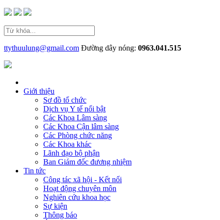
ttythuulung@gmail.com
Đường dây nóng:
0963.041.515
Giới thiệu
Sơ đồ tổ chức
Dịch vụ Y tế nổi bật
Các Khoa Lâm sàng
Các Khoa Cận lâm sàng
Các Phòng chức năng
Các Khoa khác
Lãnh đạo bộ phận
Ban Giám đốc đương nhiệm
Tin tức
Công tác xã hội - Kết nối
Hoạt động chuyên môn
Nghiên cứu khoa học
Sự kiện
Thông báo