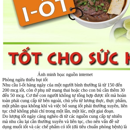
Ảnh minh họa: nguồn internet
Phòng ngừa thiếu hụt iốt
Nhu cầu I-ốt hàng ngày của một người bình thường là từ 150 đến
200 mcg iốt, còn ở phụ nữ mang thai hoặc cho con bú cần thêm 30
đến 50 mcg. Cơ thể con người không tự tổng hợp được iốt mà hoàn
toàn phải cung cấp từ bên ngoài, chủ yếu từ lương thực, thực phẩm,
một phần qua không khí và việc bổ sung iốt phải thường xuyên, liên
tục chứ không phải chỉ trong một lần, một lúc, một giai đoạn.
Do lượng iốt ngày càng nghèo đi từ các nguồn cung cấp tự nhiên
mà nhu cầu lại cần thường xuyên và liên tục, cho nên vấn đề sử
dụng muối iốt và các chế phẩm có iốt (đủ tiêu chuẩn phòng bệnh) là