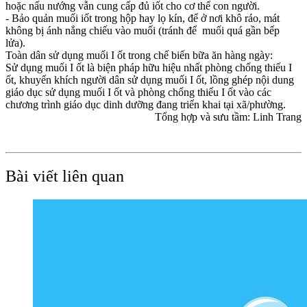
hoặc nấu nướng vẫn cung cấp đủ iốt cho cơ thể con người.
- Bảo quản muối iốt trong hộp hay lọ kín, để ở nơi khô ráo, mát
không bị ánh nắng chiếu vào muối (tránh để muối quá gần bếp
lửa).
Toàn dân sử dụng muối I ốt trong chế biến bữa ăn hàng ngày:
Sử dụng muối I ốt là biện pháp hữu hiệu nhất phòng chống thiếu I
ốt, khuyến khích người dân sử dụng muối I ốt, lồng ghép nội dung
giáo dục sử dụng muối I ốt và phòng chống thiếu I ốt vào các
chương trình giáo dục dinh dưỡng đang triển khai tại xã/phường.
Tổng hợp và sưu tầm: Linh Trang
Bài viết liên quan