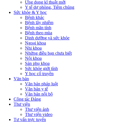
Ứng dụng kĩ thuật mới
Y tế dự phòng, Tiêm chủng
Sức khỏe & Y học
Bệnh khác
Bệnh lây nhiễm
Bệnh mãn tính
Bệnh theo mùa
Dinh dưỡng và sức khỏe
Ngoại khoa
Nhi khoa
Những điều bạn chưa biết
Nội khoa
Sản phụ khoa
Sức khỏe giới tính
Y học cổ truyền
Văn bản
Văn bản pháp luật
Văn bản y tế
Văn bản nội bộ
Công tác Đảng
Thư viện
Thư viện ảnh
Thư viện video
Tư vấn trực tuyến