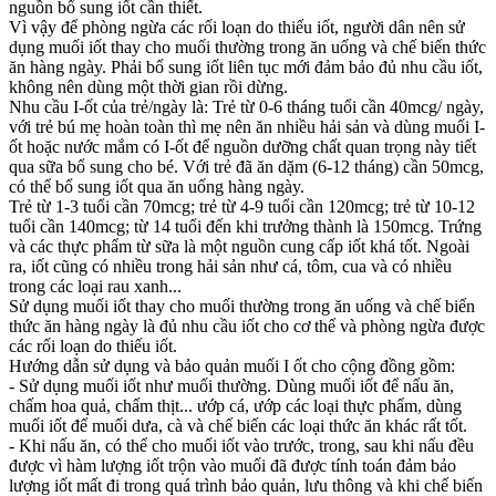
nguồn bổ sung iốt cần thiết.
Vì vậy để phòng ngừa các rối loạn do thiếu iốt, người dân nên sử
dụng muối iốt thay cho muối thường trong ăn uống và chế biến thức
ăn hàng ngày. Phải bổ sung iốt liên tục mới đảm bảo đủ nhu cầu iốt,
không nên dùng một thời gian rồi dừng.
Nhu cầu I-ốt của trẻ/ngày là: Trẻ từ 0-6 tháng tuổi cần 40mcg/ ngày,
với trẻ bú mẹ hoàn toàn thì mẹ nên ăn nhiều hải sản và dùng muối I-
ốt hoặc nước mắm có I-ốt để nguồn dưỡng chất quan trọng này tiết
qua sữa bổ sung cho bé. Với trẻ đã ăn dặm (6-12 tháng) cần 50mcg,
có thể bổ sung iốt qua ăn uống hàng ngày.
Trẻ từ 1-3 tuổi cần 70mcg; trẻ từ 4-9 tuổi cần 120mcg; trẻ từ 10-12
tuổi cần 140mcg; từ 14 tuổi đến khi trưởng thành là 150mcg. Trứng
và các thực phẩm từ sữa là một nguồn cung cấp iốt khá tốt. Ngoài
ra, iốt cũng có nhiều trong hải sản như cá, tôm, cua và có nhiều
trong các loại rau xanh...
Sử dụng muối iốt thay cho muối thường trong ăn uống và chế biến
thức ăn hàng ngày là đủ nhu cầu iốt cho cơ thể và phòng ngừa được
các rối loạn do thiếu iốt.
Hướng dẫn sử dụng và bảo quản muối I ốt cho cộng đồng gồm:
- Sử dụng muối iốt như muối thường. Dùng muối iốt để nấu ăn,
chấm hoa quả, chấm thịt... ướp cá, ướp các loại thực phẩm, dùng
muối iốt để muối dưa, cà và chế biến các loại thức ăn khác rất tốt.
- Khi nấu ăn, có thể cho muối iốt vào trước, trong, sau khi nấu đều
được vì hàm lượng iốt trộn vào muối đã được tính toán đảm bảo
lượng iốt mất đi trong quá trình bảo quản, lưu thông và khi chế biến