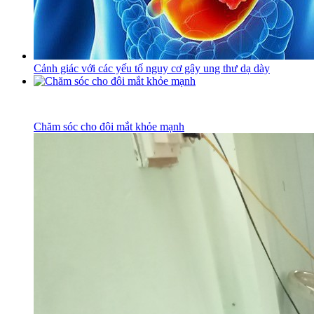
Cảnh giác với các yếu tố nguy cơ gây ung thư dạ dày
Chăm sóc cho đôi mắt khỏe mạnh