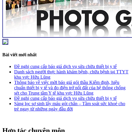
Bài viết mới nhất
Đề nghị cung cấp báo giá dịch vụ sửa chữa thiết bị y tế
Danh sách người thực hành khám bệnh, chữa bệnh tại TTYT
khu vực Hữu Lũng
Thông báo về việc mời báo giá gói thầu Kiểm định, hiệu
chuẩn thiết bị y tế và đo điện trở nối đất của hệ thống chống
sét cho Trung tâm Y tế khu vực Hữu Lũng
Đề nghị cung cấp báo giá dịch vụ sửa chữa thiết bị y tế
Sàng lọc sơ sinh lấy máu gót chân – Tầm soát sức khoẻ cho
trẻ ngay từ những ngày đầu đời
Hợp tác chuyên môn