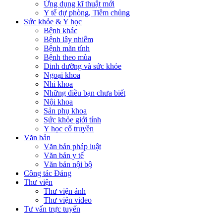
Ứng dụng kĩ thuật mới
Y tế dự phòng, Tiêm chủng
Sức khỏe & Y học
Bệnh khác
Bệnh lây nhiễm
Bệnh mãn tính
Bệnh theo mùa
Dinh dưỡng và sức khỏe
Ngoại khoa
Nhi khoa
Những điều bạn chưa biết
Nội khoa
Sản phụ khoa
Sức khỏe giới tính
Y học cổ truyền
Văn bản
Văn bản pháp luật
Văn bản y tế
Văn bản nội bộ
Công tác Đảng
Thư viện
Thư viện ảnh
Thư viện video
Tư vấn trực tuyến