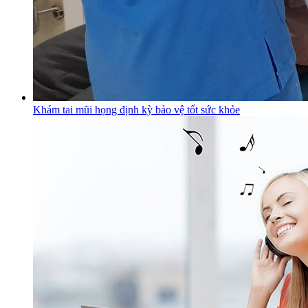
Khám tai mũi họng định kỳ bảo vệ tốt sức khỏe