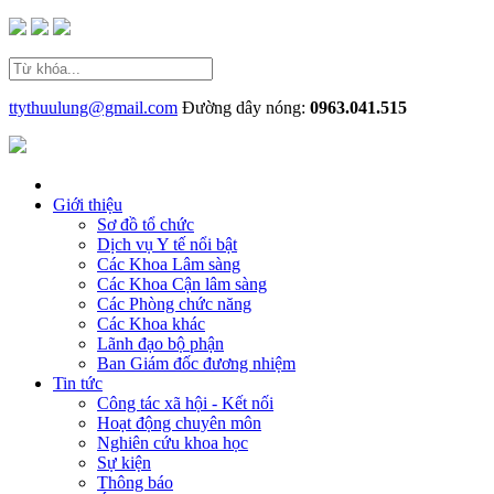
ttythuulung@gmail.com
Đường dây nóng:
0963.041.515
Giới thiệu
Sơ đồ tổ chức
Dịch vụ Y tế nổi bật
Các Khoa Lâm sàng
Các Khoa Cận lâm sàng
Các Phòng chức năng
Các Khoa khác
Lãnh đạo bộ phận
Ban Giám đốc đương nhiệm
Tin tức
Công tác xã hội - Kết nối
Hoạt động chuyên môn
Nghiên cứu khoa học
Sự kiện
Thông báo