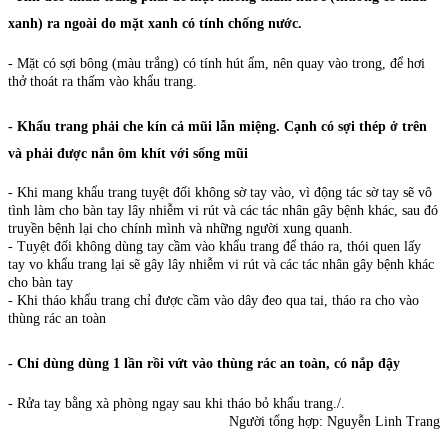
xanh) ra ngoài do mặt xanh có tính chống nước.
- Mặt có sợi bông (màu trắng) có tính hút ẩm, nên quay vào trong, để hơi
thở thoát ra thấm vào khẩu trang.
- Khẩu trang phải che kín cả mũi lẫn miệng. Cạnh có sợi thép ở trên
và phải được nắn ôm khít với sống mũi
- Khi mang khẩu trang tuyệt đối không sờ tay vào, vì động tác sờ tay sẽ vô
tình làm cho bàn tay lây nhiễm vi rút và các tác nhân gây bệnh khác, sau đó
truyền bệnh lại cho chính mình và những người xung quanh.
- Tuyệt đối không dùng tay cầm vào khẩu trang để tháo ra, thói quen lấy
tay vo khẩu trang lại sẽ gây lây nhiễm vi rút và các tác nhân gây bệnh khác
cho bàn tay
- Khi tháo khẩu trang chỉ được cầm vào dây đeo qua tai, tháo ra cho vào
thùng rác an toàn
- Chỉ dùng dùng 1 lần rồi vứt vào thùng rác an toàn, có nắp đậy
- Rửa tay bằng xà phòng ngay sau khi tháo bỏ khẩu trang./.
Người tổng hợp: Nguyễn Linh Trang