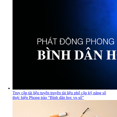
Truy cập tài liệu tuyên truyền tài liệu phổ cập kỹ năng số
thực hiện Phong trào “Bình dân học vụ số”