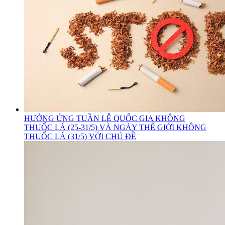
HƯỞNG ỨNG TUẦN LỄ QUỐC GIA KHÔNG
THUỐC LÁ (25-31/5) VÀ NGÀY THẾ GIỚI KHÔNG
THUỐC LÁ (31/5) VỚI CHỦ ĐỀ