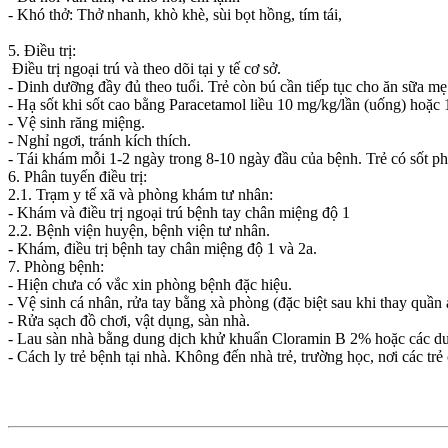
- Khó thở: Thở nhanh, khò khè, sùi bọt hồng, tím tái,
5. Điều trị:
Điều trị ngoại trú và theo dõi tại y tế cơ sở.
- Dinh dưỡng đầy đủ theo tuổi. Trẻ còn bú cần tiếp tục cho ăn sữa mẹ
- Hạ sốt khi sốt cao bằng Paracetamol liều 10 mg/kg/lần (uống) hoặc 
- Vệ sinh răng miệng.
- Nghỉ ngơi, tránh kích thích.
- Tái khám mỗi 1-2 ngày trong 8-10 ngày đầu của bệnh. Trẻ có sốt phả
6. Phân tuyến điều trị:
2.1. Trạm y tế xã và phòng khám tư nhân:
- Khám và điều trị ngoại trú bệnh tay chân miệng độ 1
2.2. Bệnh viện huyện, bệnh viện tư nhân.
- Khám, điều trị bệnh tay chân miệng độ 1 và 2a.
7. Phòng bệnh:
- Hiện chưa có vắc xin phòng bệnh đặc hiệu.
- Vệ sinh cá nhân, rửa tay bằng xà phòng (đặc biệt sau khi thay quần á
- Rửa sạch đồ chơi, vật dụng, sàn nhà.
- Lau sàn nhà bằng dung dịch khử khuẩn Cloramin B 2% hoặc các d
- Cách ly trẻ bệnh tại nhà. Không đến nhà trẻ, trường học, nơi các tr