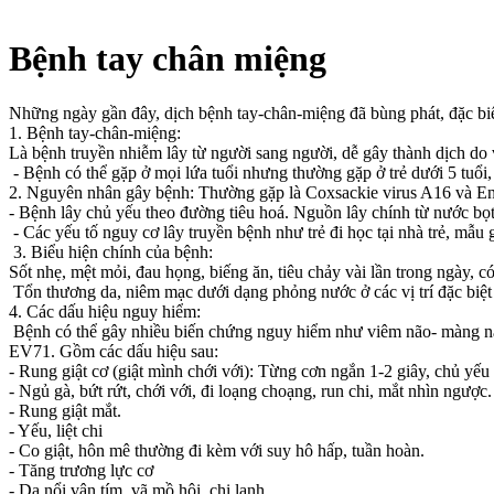
Bệnh tay chân miệng
Những ngày gần đây, dịch bệnh tay-chân-miệng đã bùng phát, đặc biệt 
1. Bệnh tay-chân-miệng:
Là bệnh truyền nhiễm lây từ người sang người, dễ gây thành dịch do 
- Bệnh có thể gặp ở mọi lứa tuổi nhưng thường gặp ở trẻ dưới 5 tuổi, 
2. Nguyên nhân gây bệnh: Thường gặp là Coxsackie virus A16 và En
- Bệnh lây chủ yếu theo đường tiêu hoá. Nguồn lây chính từ nước bọ
- Các yếu tố nguy cơ lây truyền bệnh như trẻ đi học tại nhà trẻ, mẫu g
3. Biểu hiện chính của bệnh:
Sốt nhẹ, mệt mỏi, đau họng, biếng ăn, tiêu chảy vài lần trong ngày, có
Tổn thương da, niêm mạc dưới dạng phỏng nước ở các vị trí đặc biệt n
4. Các dấu hiệu nguy hiểm:
Bệnh có thể gây nhiều biến chứng nguy hiểm như viêm não- màng não
EV71. Gồm các dấu hiệu sau:
- Rung giật cơ (giật mình chới với): Từng cơn ngắn 1-2 giây, chủ yếu 
- Ngủ gà, bứt rứt, chới với, đi loạng choạng, run chi, mắt nhìn ngược.
- Rung giật mắt.
- Yếu, liệt chi
- Co giật, hôn mê thường đi kèm với suy hô hấp, tuần hoàn.
- Tăng trương lực cơ
- Da nổi vân tím, vã mồ hôi, chi lạnh