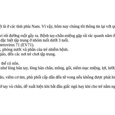
là ở các tỉnh phía Nam. Vì vậy, hôm nay chúng tôi thông tin lại với q
vi rút đường ruột gây ra. Bệnh tay-chân-miệng gặp rải rác quanh năm ở
đặc biệt tập trung ở nhóm tuổi dưới 3 tuổi.
terovirus 71 (EV71).
t, phỏng nước và phân của trẻ nhiễm bệnh.
iáo, đến các nơi trẻ chơi tập trung.
 thể có nôn.
hư lòng bàn tay, lòng bàn chân, mông, gối, niêm mạc miệng, lợi, lưỡi, 
, viêm cơ tim, phù phổi cấp dẫn đến tử vong nếu không được phát hiệ
ở tay và chân, dễ xuất hiện khi bắt đầu giấc ngủ hay khi cho trẻ nằm n