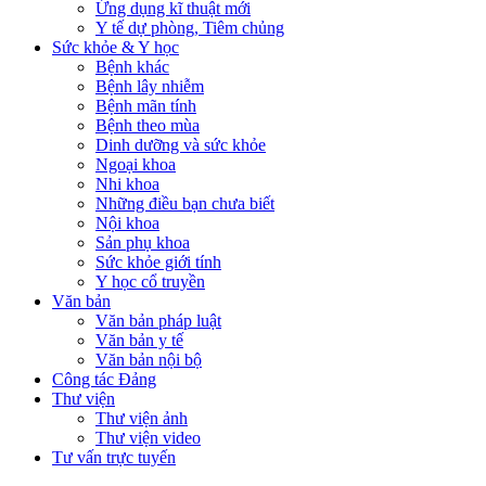
Ứng dụng kĩ thuật mới
Y tế dự phòng, Tiêm chủng
Sức khỏe & Y học
Bệnh khác
Bệnh lây nhiễm
Bệnh mãn tính
Bệnh theo mùa
Dinh dưỡng và sức khỏe
Ngoại khoa
Nhi khoa
Những điều bạn chưa biết
Nội khoa
Sản phụ khoa
Sức khỏe giới tính
Y học cổ truyền
Văn bản
Văn bản pháp luật
Văn bản y tế
Văn bản nội bộ
Công tác Đảng
Thư viện
Thư viện ảnh
Thư viện video
Tư vấn trực tuyến