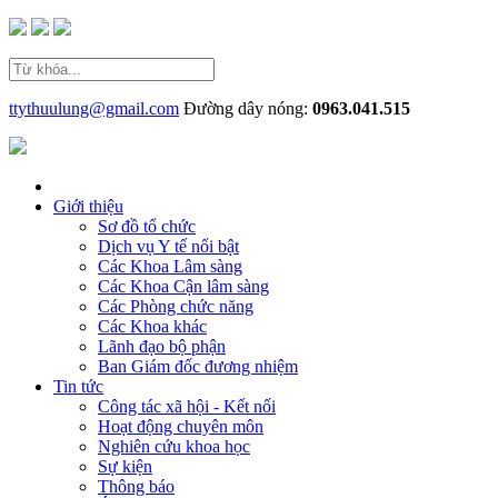
ttythuulung@gmail.com
Đường dây nóng:
0963.041.515
Giới thiệu
Sơ đồ tổ chức
Dịch vụ Y tế nổi bật
Các Khoa Lâm sàng
Các Khoa Cận lâm sàng
Các Phòng chức năng
Các Khoa khác
Lãnh đạo bộ phận
Ban Giám đốc đương nhiệm
Tin tức
Công tác xã hội - Kết nối
Hoạt động chuyên môn
Nghiên cứu khoa học
Sự kiện
Thông báo