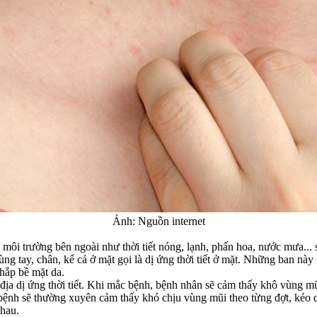
Ảnh: Nguồn internet
môi trường bên ngoài như thời tiết nóng, lạnh, phấn hoa, nước mưa... s
ùng tay, chân, kể cả ở mặt gọi là dị ứng thời tiết ở mặt. Những ban nà
hắp bề mặt da.
ịa dị ứng thời tiết. Khi mắc bệnh, bệnh nhân sẽ cảm thấy khô vùng mũ
 bệnh sẽ thường xuyên cảm thấy khó chịu vùng mũi theo từng đợt, kéo
nhau.