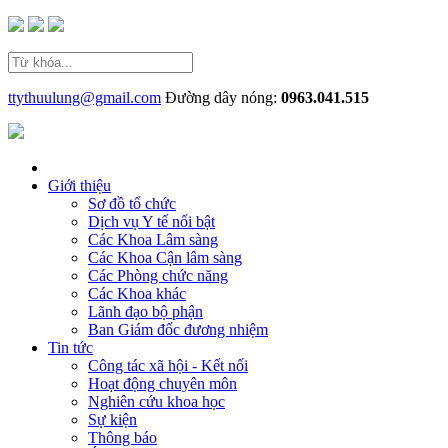
ttythuulung@gmail.com
Đường dây nóng:
0963.041.515
Giới thiệu
Sơ đồ tổ chức
Dịch vụ Y tế nổi bật
Các Khoa Lâm sàng
Các Khoa Cận lâm sàng
Các Phòng chức năng
Các Khoa khác
Lãnh đạo bộ phận
Ban Giám đốc đương nhiệm
Tin tức
Công tác xã hội - Kết nối
Hoạt động chuyên môn
Nghiên cứu khoa học
Sự kiện
Thông báo