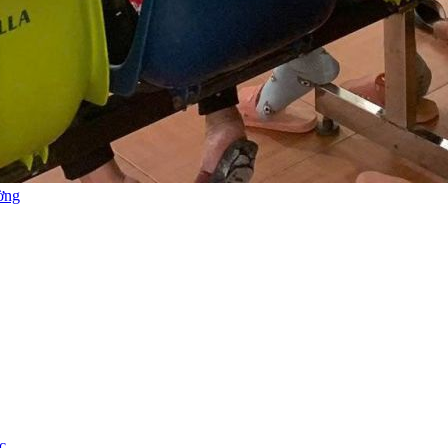
ường
c