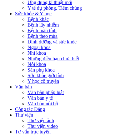
Ứng dụng kĩ thuật mới
Y tế dự phòng, Tiêm chủng
Sức khỏe & Y học
Bệnh khác
Bệnh lây nhiễm
Bệnh mãn tính
Bệnh theo mùa
Dinh dưỡng và sức khỏe
Ngoại khoa
Nhi khoa
Những điều bạn chưa biết
Nội khoa
Sản phụ khoa
Sức khỏe giới tính
Y học cổ truyền
Văn bản
Văn bản pháp luật
Văn bản y tế
Văn bản nội bộ
Công tác Đảng
Thư viện
Thư viện ảnh
Thư viện video
Tư vấn trực tuyến