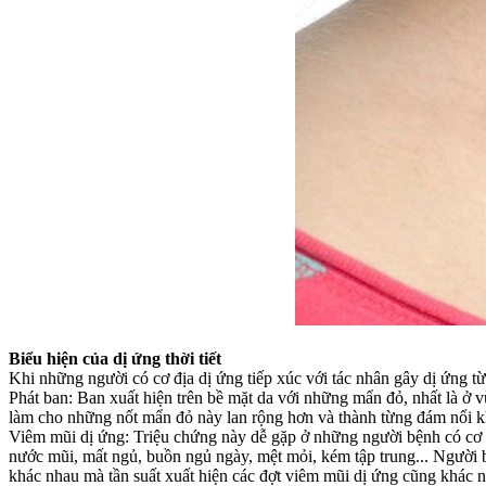
Biểu hiện của dị ứng thời tiết
Khi những người có cơ địa dị ứng tiếp xúc với tác nhân gây dị ứng từ 
Phát ban: Ban xuất hiện trên bề mặt da với những mẩn đỏ, nhất là ở v
làm cho những nốt mẩn đỏ này lan rộng hơn và thành từng đám nổi k
Viêm mũi dị ứng: Triệu chứng này dễ gặp ở những người bệnh có cơ đ
nước mũi, mất ngủ, buồn ngủ ngày, mệt mỏi, kém tập trung... Người
khác nhau mà tần suất xuất hiện các đợt viêm mũi dị ứng cũng khác 