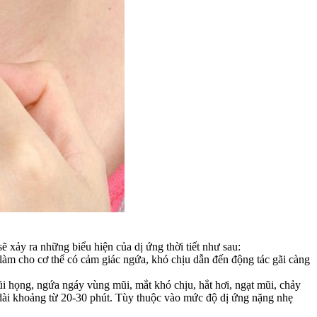
ẽ xảy ra những biểu hiện của dị ứng thời tiết như sau:
y làm cho cơ thể có cảm giác ngứa, khó chịu dẫn đến động tác gãi càng
i họng, ngứa ngáy vùng mũi, mắt khó chịu, hắt hơi, ngạt mũi, chảy
 dài khoảng từ 20-30 phút. Tùy thuộc vào mức độ dị ứng nặng nhẹ