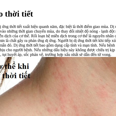
 thời tiết
dị ứng thời tiết xuất hiện quanh năm, đặc biệt là thời điểm giao mùa. Dị
 ta vào những thời gian chuyển mùa, do thay đổi nhiệt độ nóng - lạnh đ
 dịch của cơ thể. Rối loạn hệ miễn dịch trong cơ thể là nguyên nhân ch
in là chất gây ra phản ứng dị ứng. Người bị dị ứng thời tiết khi tiếp xú
mẩn đỏ. Dị ứng thời tiết bao gồm dạng cấp tính và mạn tính. Nếu bệnh ở
chịu cho người bệnh. Nếu những dấu hiệu này không được chữa trị kịp t
, tụt huyết áp, sốc phản vệ, trường hợp xấu nhất sẽ dẫn đến tử vong.