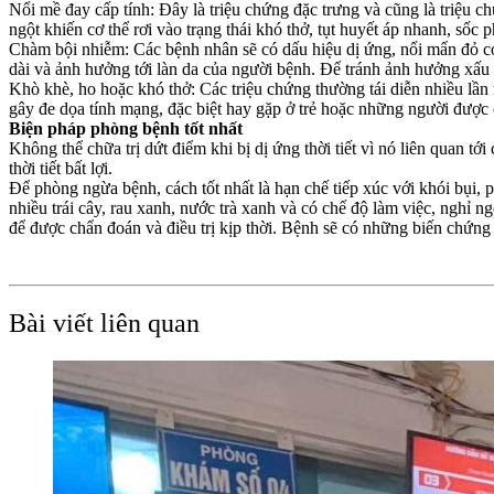
Nổi mề đay cấp tính: Đây là triệu chứng đặc trưng và cũng là triệu c
ngột khiến cơ thể rơi vào trạng thái khó thở, tụt huyết áp nhanh, sốc 
Chàm bội nhiễm: Các bệnh nhân sẽ có dấu hiệu dị ứng, nổi mẩn đỏ có
dài và ảnh hưởng tới làn da của người bệnh. Để tránh ảnh hưởng xấu 
Khò khè, ho hoặc khó thở: Các triệu chứng thường tái diễn nhiều lần
gây đe dọa tính mạng, đặc biệt hay gặp ở trẻ hoặc những người được
Biện pháp phòng bệnh tốt nhất
Không thể chữa trị dứt điểm khi bị dị ứng thời tiết vì nó liên quan tới
thời tiết bất lợi.
Để phòng ngừa bệnh, cách tốt nhất là hạn chế tiếp xúc với khói bụi, p
nhiều trái cây, rau xanh, nước trà xanh và có chế độ làm việc, nghỉ 
để được chẩn đoán và điều trị kịp thời. Bệnh sẽ có những biến chứn
Bài viết liên quan