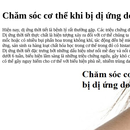
Chăm sóc cơ thể khi bị dị ứng do
Hiện nay, dị ứng thời tiết là bệnh lý rất thường gặp. Các triệu chứng 
Dị ứng thời tiết thực chất là hiện tượng xảy ra đối với cơ thể chúng
mốc hoặc có nhiều bụi phấn hoa trong không khí, tác động đến hệ miễn
ứng, sản sinh ra hàng loạt chất hóa học trong cơ thể trong đó có histam
Dị ứng thời tiết đặc trưng bởi những dấu hiệu như nổi mề đay và
nổi 
dưới 6 tuần, biểu hiện lâm sàng là những triệu chứng ngứa, gây khó 
có thể gây nguy hiểm cho cơ thể với biểu hiện phù nề, nhiễm trùng da