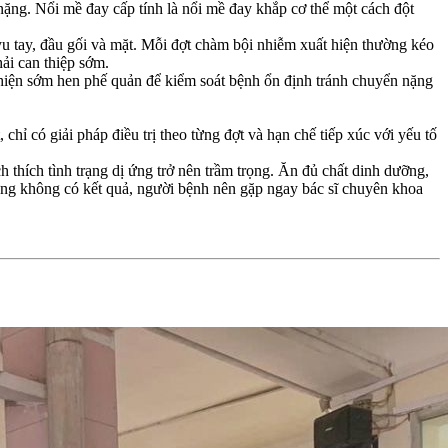
 nặng. Nổi mề đay cấp tính là nổi mề đay khắp cơ thể một cách đột
u tay, đầu gối và mặt. Mỗi đợt chàm bội nhiễm xuất hiện thường kéo
ải can thiệp sớm.
t hiện sớm hen phế quản để kiểm soát bệnh ổn định tránh chuyển nặng
, chỉ có giải pháp điều trị theo từng đợt và hạn chế tiếp xúc với yếu tố
h thích tình trạng dị ứng trở nên trầm trọng. Ăn đủ chất dinh dưỡng,
ị ứng không có kết quả, người bệnh nên gặp ngay bác sĩ chuyên khoa