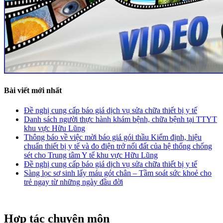
Bài viết mới nhất
Đề nghị cung cấp báo giá dịch vụ sửa chữa thiết bị y tế
Danh sách người thực hành khám bệnh, chữa bệnh tại TTYT
khu vực Hữu Lũng
Thông báo về việc mời báo giá gói thầu Kiểm định, hiệu
chuẩn thiết bị y tế và đo điện trở nối đất của hệ thống chống
sét cho Trung tâm Y tế khu vực Hữu Lũng
Đề nghị cung cấp báo giá dịch vụ sửa chữa thiết bị y tế
Sàng lọc sơ sinh lấy máu gót chân – Tầm soát sức khoẻ cho
trẻ ngay từ những ngày đầu đời
Hợp tác chuyên môn