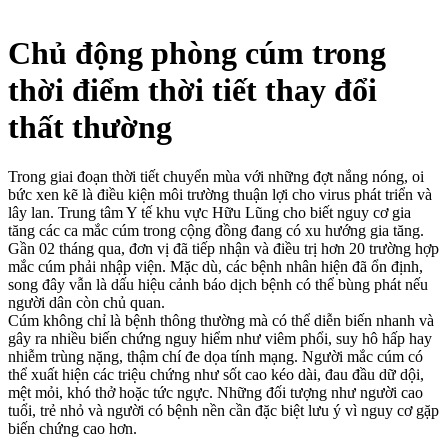
Chủ động phòng cúm trong
thời điểm thời tiết thay đổi
thất thường
Trong giai đoạn thời tiết chuyển mùa với những đợt nắng nóng, oi
bức xen kẽ là điều kiện môi trường thuận lợi cho virus phát triển và
lây lan. Trung tâm Y tế khu vực Hữu Lũng cho biết nguy cơ gia
tăng các ca mắc cúm trong cộng đồng đang có xu hướng gia tăng.
Gần 02 tháng qua, đơn vị đã tiếp nhận và điều trị hơn 20 trường hợp
mắc cúm phải nhập viện. Mặc dù, các bệnh nhân hiện đã ổn định,
song đây vẫn là dấu hiệu cảnh báo dịch bệnh có thể bùng phát nếu
người dân còn chủ quan.
Cúm không chỉ là bệnh thông thường mà có thể diễn biến nhanh và
gây ra nhiều biến chứng nguy hiểm như viêm phổi, suy hô hấp hay
nhiễm trùng nặng, thậm chí đe dọa tính mạng. Người mắc cúm có
thể xuất hiện các triệu chứng như sốt cao kéo dài, đau đầu dữ dội,
mệt mỏi, khó thở hoặc tức ngực. Những đối tượng như người cao
tuổi, trẻ nhỏ và người có bệnh nền cần đặc biệt lưu ý vì nguy cơ gặp
biến chứng cao hơn.