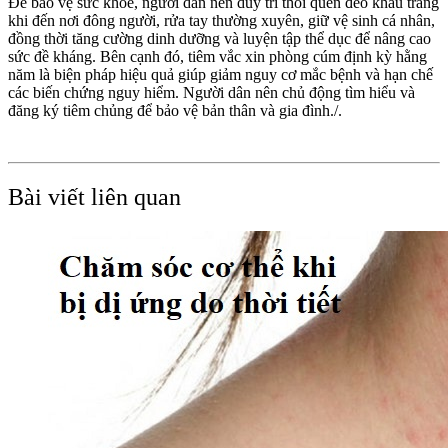
Để bảo vệ sức khỏe, người dân nên duy trì thói quen đeo khẩu trang
khi đến nơi đông người, rửa tay thường xuyên, giữ vệ sinh cá nhân,
đồng thời tăng cường dinh dưỡng và luyện tập thể dục để nâng cao
sức đề kháng. Bên cạnh đó, tiêm vắc xin phòng cúm định kỳ hằng
năm là biện pháp hiệu quả giúp giảm nguy cơ mắc bệnh và hạn chế
các biến chứng nguy hiểm. Người dân nên chủ động tìm hiểu và
đăng ký tiêm chủng để bảo vệ bản thân và gia đình./.
Bài viết liên quan