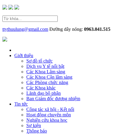
ttythuulung@gmail.com
Đường dây nóng:
0963.041.515
Giới thiệu
Sơ đồ tổ chức
Dịch vụ Y tế nổi bật
Các Khoa Lâm sàng
Các Khoa Cận lâm sàng
Các Phòng chức năng
Các Khoa khác
Lãnh đạo bộ phận
Ban Giám đốc đương nhiệm
Tin tức
Công tác xã hội - Kết nối
Hoạt động chuyên môn
Nghiên cứu khoa học
Sự kiện
Thông báo