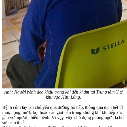
Ảnh: Người bệnh đeo khẩu trang khi đến khám tại Trung tâm Y tế
khu vực Hữu Lũng.
Bệnh cúm lây lan chủ yếu qua đường hô hấp, thông qua dịch tiết từ
mũi, họng, nước bọt hoặc các giọt bắn trong không khí khi tiếp xúc
gần với người nhiễm bệnh. Vì vậy, việc chủ động phòng ngừa là hết
sức cần thiết.