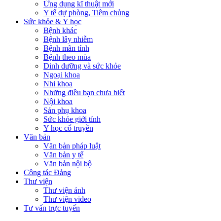
Ứng dụng kĩ thuật mới
Y tế dự phòng, Tiêm chủng
Sức khỏe & Y học
Bệnh khác
Bệnh lây nhiễm
Bệnh mãn tính
Bệnh theo mùa
Dinh dưỡng và sức khỏe
Ngoại khoa
Nhi khoa
Những điều bạn chưa biết
Nội khoa
Sản phụ khoa
Sức khỏe giới tính
Y học cổ truyền
Văn bản
Văn bản pháp luật
Văn bản y tế
Văn bản nội bộ
Công tác Đảng
Thư viện
Thư viện ảnh
Thư viện video
Tư vấn trực tuyến