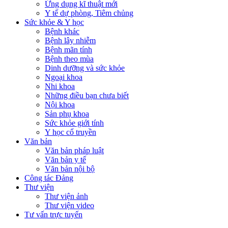
Ứng dụng kĩ thuật mới
Y tế dự phòng, Tiêm chủng
Sức khỏe & Y học
Bệnh khác
Bệnh lây nhiễm
Bệnh mãn tính
Bệnh theo mùa
Dinh dưỡng và sức khỏe
Ngoại khoa
Nhi khoa
Những điều bạn chưa biết
Nội khoa
Sản phụ khoa
Sức khỏe giới tính
Y học cổ truyền
Văn bản
Văn bản pháp luật
Văn bản y tế
Văn bản nội bộ
Công tác Đảng
Thư viện
Thư viện ảnh
Thư viện video
Tư vấn trực tuyến