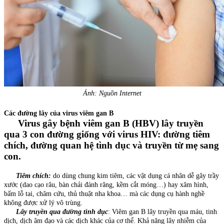
Ảnh: Nguồn Internet
Các đường lây của virus viêm gan B
Virus gây bệnh viêm gan B (HBV) lây truyền
qua 3 con đường giống với virus HIV: đường tiêm
chích, đường quan hệ tình dục và truyền từ mẹ sang
con.
Tiêm chích:
do dùng chung kim tiêm, các vật dụng cá nhân dễ gây trầy
xước (dao cạo râu, bàn chải đánh răng, kềm cắt móng…) hay xăm hình,
bấm lỗ tai, châm cứu, thủ thuật nha khoa… mà các dụng cụ hành nghề
không được xử lý vô trùng.
Lây truyền qua đường tình dục
: Viêm gan B lây truyền qua máu, tinh
dịch, dịch âm đạo và các dịch khác của cơ thể. Khả năng lây nhiễm của