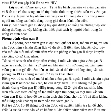
virus HBV cao gấp 100 lần so với HIV.
Lây truyền từ mẹ sang con
: Tỷ lệ lây bệnh của siêu vi viêm gan siêu
vi B từ mẹ có thai sang em bé tùy thuộc tình trạng nhiễm siêu vi viêm gan
B của mẹ. Nguy cơ lây nhiễm này càng cao khi nồng độ virus trong máu
người mẹ càng cao hoặc đang trong giai đoạn bệnh tiến triển.
Lưu ý, bệnh viêm gan B không lây qua đường ăn uống và những tiếp xúc
thông thường, do vậy không cần thiết phải cách ly người bệnh trong ăn
uống và sinh hoạt.
Phòng bệnh viêm gan B
Để phòng bệnh viêm gan B đạt hiệu quả tốt nhất, trẻ em và người lớn
cần được tiêm vắc xin đúng lịch và đủ số mũi tiêm theo khuyến cáo. Tùy
vào mỗi độ tuổi mà số mũi tiêm vắc xin phòng viêm gan B được khuyến
cáo cũng có sự khác nhau.
Tất cả trẻ sơ sinh nên được tiêm chủng 1 mũi vắc xin ngừa viêm gan B
ngay sau sinh, tốt nhất là 24 giờ sau khi sinh. Chỉ sử dụng vắc xin ngừa
viêm gan đơn giá để tiêm liều sơ sinh và có thể tiêm chủng cùng vắc xin
phòng lao BCG nhưng sẽ tiêm ở 2 vị trí khác nhau.
Riêng với trẻ sơ sinh có mẹ bị nhiễm viêm gan B, ngoài 1 mũi vắc xin ngừa
viêm gan B như các trẻ khác, bé cần được tiêm 1 mũi kháng thể (huyết
thanh kháng viêm gan B) HBIg trong vòng 12-24 giờ đầu sau sinh. Mục
đích của việc tiêm chủng để tạo miễn dịch thụ động và một mũi vắc xin
viêm gan B tái tổ hợp để tạo miễn dịch chủ động cho trẻ. Vị trí tiêm kháng
thể HBIg phải khác vị trí tiêm vắc xin viêm gan B.
Khi trẻ được 15-18 tháng tuổi cần được xét nghiệm kiểm tra lại để chắc
chắn là trẻ đã được bảo vệ và không bị lây nhiễm virus viêm gan B từ mẹ.