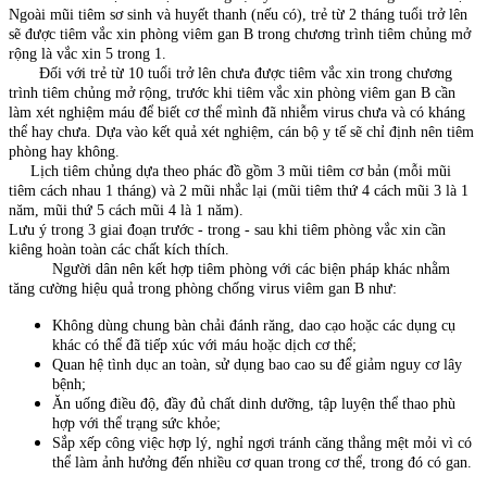
Ngoài mũi tiêm sơ sinh và huyết thanh (nếu có), trẻ từ 2 tháng tuổi trở lên
sẽ được tiêm vắc xin phòng viêm gan B trong chương trình tiêm chủng mở
rộng là vắc xin 5 trong 1.
Đối với trẻ từ 10 tuổi trở lên chưa được tiêm vắc xin trong chương
trình tiêm chủng mở rộng, trước khi tiêm vắc xin phòng viêm gan B cần
làm xét nghiệm máu để biết cơ thể mình đã nhiễm virus chưa và có kháng
thể hay chưa. Dựa vào kết quả xét nghiệm, cán bộ y tế sẽ chỉ định nên tiêm
phòng hay không.
Lịch tiêm chủng dựa theo phác đồ gồm 3 mũi tiêm cơ bản (mỗi mũi
tiêm cách nhau 1 tháng) và 2 mũi nhắc lại (mũi tiêm thứ 4 cách mũi 3 là 1
năm, mũi thứ 5 cách mũi 4 là 1 năm).
Lưu ý trong 3 giai đoạn trước - trong - sau khi tiêm phòng vắc xin cần
kiêng hoàn toàn các chất kích thích.
Người dân nên kết hợp tiêm phòng với các biện pháp khác nhằm
tăng cường hiệu quả trong phòng chống virus viêm gan B như:
Không dùng chung bàn chải đánh răng, dao cạo hoặc các dụng cụ
khác có thể đã tiếp xúc với máu hoặc dịch cơ thể;
Quan hệ tình dục an toàn, sử dụng bao cao su để giảm nguy cơ lây
bệnh;
Ăn uống điều độ, đầy đủ chất dinh dưỡng, tập luyện thể thao phù
hợp với thể trạng sức khỏe;
Sắp xếp công việc hợp lý, nghỉ ngơi tránh căng thẳng mệt mỏi vì có
thể làm ảnh hưởng đến nhiều cơ quan trong cơ thể, trong đó có gan.