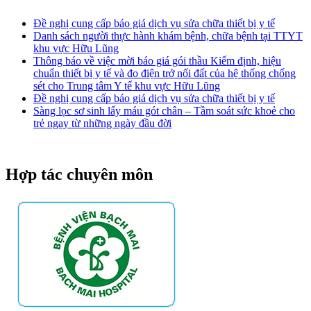
Đề nghị cung cấp báo giá dịch vụ sửa chữa thiết bị y tế
Danh sách người thực hành khám bệnh, chữa bệnh tại TTYT
khu vực Hữu Lũng
Thông báo về việc mời báo giá gói thầu Kiểm định, hiệu
chuẩn thiết bị y tế và đo điện trở nối đất của hệ thống chống
sét cho Trung tâm Y tế khu vực Hữu Lũng
Đề nghị cung cấp báo giá dịch vụ sửa chữa thiết bị y tế
Sàng lọc sơ sinh lấy máu gót chân – Tầm soát sức khoẻ cho
trẻ ngay từ những ngày đầu đời
Hợp tác chuyên môn