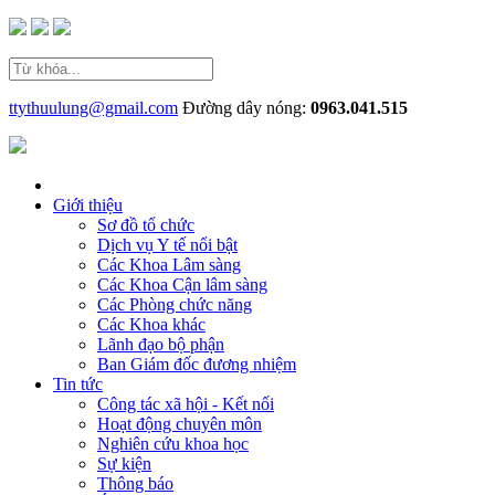
ttythuulung@gmail.com
Đường dây nóng:
0963.041.515
Giới thiệu
Sơ đồ tổ chức
Dịch vụ Y tế nổi bật
Các Khoa Lâm sàng
Các Khoa Cận lâm sàng
Các Phòng chức năng
Các Khoa khác
Lãnh đạo bộ phận
Ban Giám đốc đương nhiệm
Tin tức
Công tác xã hội - Kết nối
Hoạt động chuyên môn
Nghiên cứu khoa học
Sự kiện
Thông báo