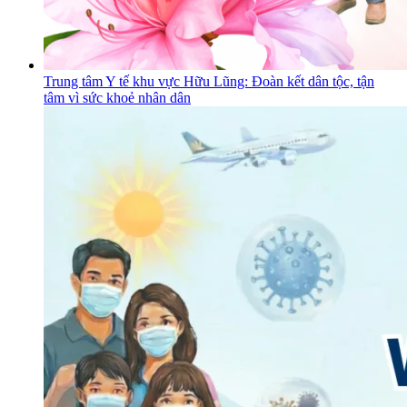
Trung tâm Y tế khu vực Hữu Lũng: Đoàn kết dân tộc, tận
tâm vì sức khoẻ nhân dân