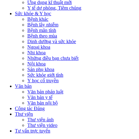
Ứng dụng kĩ thuật mới
Y tế dự phòng, Tiêm chủng
Sức khỏe & Y học
Bệnh khác
Bệnh lây nhiễm
Bệnh mãn tính
Bệnh theo mùa
Dinh dưỡng và sức khỏe
Ngoại khoa
Nhi khoa
Những điều bạn chưa biết
Nội khoa
Sản phụ khoa
Sức khỏe giới tính
Y học cổ truyền
Văn bản
Văn bản pháp luật
Văn bản y tế
Văn bản nội bộ
Công tác Đảng
Thư viện
Thư viện ảnh
Thư viện video
Tư vấn trực tuyến