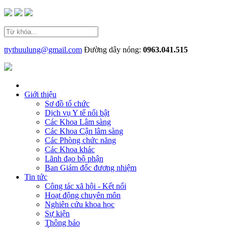
ttythuulung@gmail.com
Đường dây nóng:
0963.041.515
Giới thiệu
Sơ đồ tổ chức
Dịch vụ Y tế nổi bật
Các Khoa Lâm sàng
Các Khoa Cận lâm sàng
Các Phòng chức năng
Các Khoa khác
Lãnh đạo bộ phận
Ban Giám đốc đương nhiệm
Tin tức
Công tác xã hội - Kết nối
Hoạt động chuyên môn
Nghiên cứu khoa học
Sự kiện
Thông báo