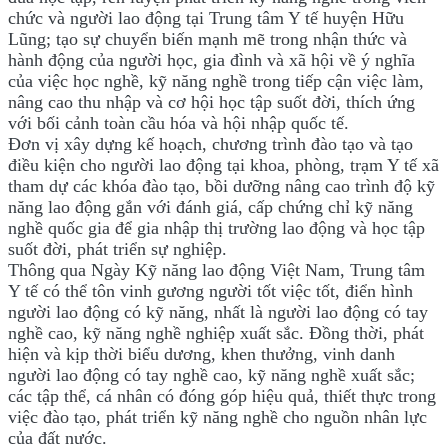
chức và người lao động tại Trung tâm Y tế huyện Hữu
Lũng; tạo sự chuyển biến mạnh mẽ trong nhận thức và
hành động của người học, gia đình và xã hội về ý nghĩa
của việc học nghề, kỹ năng nghề trong tiếp cận việc làm,
nâng cao thu nhập và cơ hội học tập suốt đời, thích ứng
với bối cảnh toàn cầu hóa và hội nhập quốc tế.
Đơn vị xây dựng kế hoạch, chương trình đào tạo và tạo
điều kiện cho người lao động tại khoa, phòng, trạm Y tế xã
tham dự các khóa đào tạo, bồi dưỡng nâng cao trình độ kỹ
năng lao động gắn với đánh giá, cấp chứng chỉ kỹ năng
nghề quốc gia để gia nhập thị trường lao động và học tập
suốt đời, phát triển sự nghiệp.
Thông qua
Ngày Kỹ năng lao động Việt Nam, Trung tâm
Y tế có thể
tôn vinh gương người tốt việc tốt, điển hình
người lao động có kỹ năng, nhất là người lao động có tay
nghề cao, kỹ năng nghề nghiệp xuất sắc. Đồng thời, phát
hiện và kịp thời biểu dương, khen thưởng, vinh danh
người lao động có tay nghề cao, kỹ năng nghề xuất sắc;
các tập thể, cá nhân có đóng góp hiệu quả, thiết thực trong
việc đào tạo, phát triển kỹ năng nghề cho nguồn nhân lực
của đất nước.