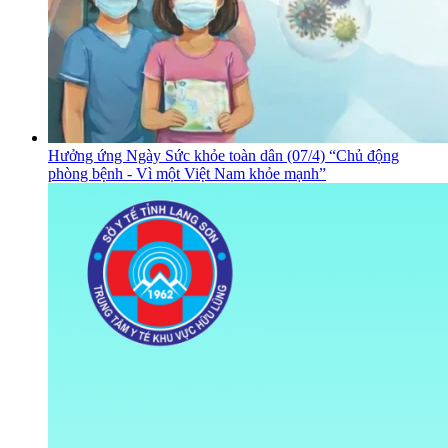
Hưởng ứng Ngày Sức khỏe toàn dân (07/4) “Chủ động
phòng bệnh - Vì một Việt Nam khỏe mạnh”