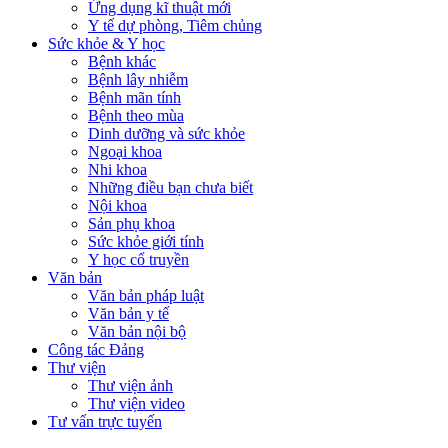
Ứng dụng kĩ thuật mới
Y tế dự phòng, Tiêm chủng
Sức khỏe & Y học
Bệnh khác
Bệnh lây nhiễm
Bệnh mãn tính
Bệnh theo mùa
Dinh dưỡng và sức khỏe
Ngoại khoa
Nhi khoa
Những điều bạn chưa biết
Nội khoa
Sản phụ khoa
Sức khỏe giới tính
Y học cổ truyền
Văn bản
Văn bản pháp luật
Văn bản y tế
Văn bản nội bộ
Công tác Đảng
Thư viện
Thư viện ảnh
Thư viện video
Tư vấn trực tuyến