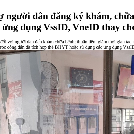
ợ người dân đăng ký khám, chữ
, ứng dụng VssID, VneID thay ch
ian đối với người dân đến khám chữa bệnh; thuận tiện, giảm thời gian tá
ước công dân đã tích hợp thẻ BHYT hoặc sử dụng các ứng dụng VssI