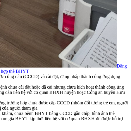
Đăng
h hợp thẻ BHYT
ớc công dân (CCCD) và cài đặt, đăng nhập thành công ứng dụng
ệnh chưa cài đặt hoặc đã cài nhưng chưa kích hoạt thành công ứng
ớng dẫn liên hệ với cơ quan BHXH huyện hoặc Công an huyện Hữu
những trường hợp chưa được cấp CCCD (nhóm đối tượng trẻ em, người
 của người tham gia.
ệnh đi khám, chữa bệnh BHYT bằng CCCD gắn chíp, hình ảnh thẻ
am gia BHYT kịp thời liên hệ với cơ quan BHXH để được hỗ trợ