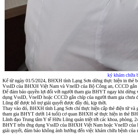
ký khám chữa 
Kể từ ngày 01/5/2024, BHXH tỉnh Lạng Sơn dừng thực hiện in thẻ b
VssID của BHXH Việt Nam và VneID của Bộ Công an, CCCD gắn ch
Để đảm bảo quyền lợi đối với người tham gia BHYT ngay khi dừng vi
dụng VssID, VneID hoặc CCCD gắn chíp của người tham gia chưa đ
Lũng để được hỗ trợ giải quyết được đầy đủ, kịp thời.
Thay vào đó, BHXH tỉnh Lạng Sơn chỉ thực hiện cấp thẻ điện tử và
tham gia BHYT dưới 14 tuổi) cơ quan BHXH sẽ thực hiện in thẻ BHYT
Lãnh đạo Trung tâm Y tế Hữu Lũng quán triệt tới các khoa, phòng, 2
BHYT trên ứng dụng VssID của BHXH Việt Nam hoặc VneID của Bộ C
giải quyết, đảm bảo không ảnh hưởng đến việc khám chữa bệnh của