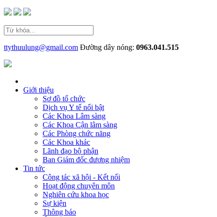
ttythuulung@gmail.com
Đường dây nóng:
0963.041.515
Giới thiệu
Sơ đồ tổ chức
Dịch vụ Y tế nổi bật
Các Khoa Lâm sàng
Các Khoa Cận lâm sàng
Các Phòng chức năng
Các Khoa khác
Lãnh đạo bộ phận
Ban Giám đốc đương nhiệm
Tin tức
Công tác xã hội - Kết nối
Hoạt động chuyên môn
Nghiên cứu khoa học
Sự kiện
Thông báo