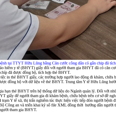
bệnh tại TTYT Hữu Lũng bằng Căn cước công dân có gắn chip đã tíc
ảo hiểm y tế (BHYT) giấy đối với người tham gia BHYT đã có căn cư
íp đã được đồng bộ, tích hợp thẻ BHYT.
ệc in thẻ BHYT giấy, các trường hợp người lao động đi khám, chữa b
ược đồng bộ với dữ liệu về thẻ BHYT. Trung tâm Y tế Hữu Lũng hư
 gia hạn thẻ BHYT trên hệ thống dữ liệu do Ngành quản lý. Đối với 
 giấy để người tham gia đi khám bệnh, chữa bệnh trên cơ sở đề nghị
4 trạm Y tế xã, thị trấn nghiêm túc thực hiện việc tiếp đón người b
ông an và triển khai ký số file XML đồng thời hướng dẫn người th
 người tham gia BHYT.