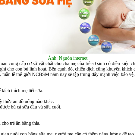
Ảnh: Nguồn internet
g cấp cơ sở vật chất cho cha mẹ của trẻ sơ sinh có điều kiện cho t
ghỉ cho con bú linh hoạt. Bên cạnh đó, chiến dịch cũng khuyến khích 
 thế giới NCBSM năm nay sẽ tập trung đẩy mạnh việc bảo vệ, hỗ t
ích thích mẹ tiết sữa.
 thức ăn đồ uống nào khác.
ược bú cả sữa đầu và sữa cuối.
ho trẻ ăn bằng thìa.
 nuôi con bằng sữa mẹ, người mẹ cần có thêm năng lượng để tạo sữa