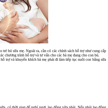
rẻ bú sữa mẹ. Ngoài ra, cần có các chính sách hỗ trợ như cung cấp
các chương trình hỗ trợ và tư vấn cho các bà mẹ đang cho con bú.
rợ và khuyến khích bà mẹ phải đi làm tiếp tục nuôi con bằng sữa
, có thời gian để nghỉ ngơi, lao động vừa phải. Nếu phải lao động