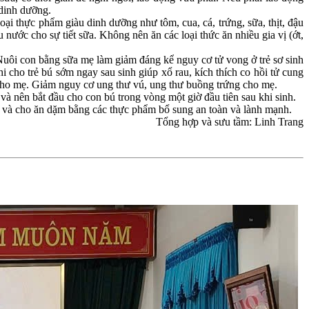
 dinh dưỡng.
 thực phẩm giàu dinh dưỡng như tôm, cua, cá, trứng, sữa, thịt, đậu
nước cho sự tiết sữa. Không nên ăn các loại thức ăn nhiều gia vị (ớt,
ôi con bằng sữa mẹ làm giảm đáng kể nguy cơ tử vong ở trẻ sơ sinh
khi cho trẻ bú sớm ngay sau sinh giúp xổ rau, kích thích co hồi tử cung
cho mẹ. Giảm nguy cơ ung thư vú, ung thư buồng trứng cho mẹ.
và nên bắt đầu cho con bú trong vòng một giờ đầu tiên sau khi sinh.
 và cho ăn dặm bằng các thực phẩm bổ sung an toàn và lành mạnh.
Tổng hợp và sưu tầm: Linh Trang