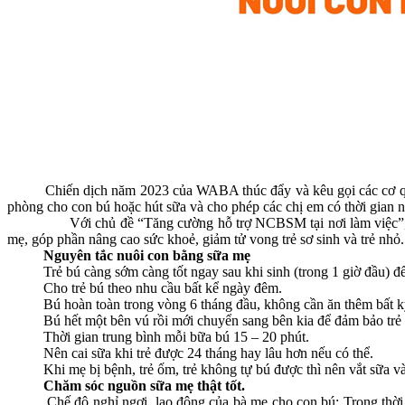
Chiến dịch năm 2023 của WABA thúc đẩy và kêu gọi các cơ quan cun
phòng cho con bú hoặc hút sữa và cho phép các chị em có thời gian n
Với chủ đề “Tăng cường hỗ trợ NCBSM tại nơi làm việc”, tuần lễ
mẹ, góp phần nâng cao sức khoẻ, giảm tử vong trẻ sơ sinh và trẻ nhỏ.
Nguyên tắc nuôi con bằng sữa mẹ
Trẻ bú càng sớm càng tốt ngay sau khi sinh (trong 1 giờ đầu) để k
Cho trẻ bú theo nhu cầu bất kể ngày đêm.
Bú hoàn toàn trong vòng 6 tháng đầu, không cần ăn thêm bất kỳ
Bú hết một bên vú rồi mới chuyển sang bên kia để đảm bảo trẻ đ
Thời gian trung bình mỗi bữa bú 15 – 20 phút.
Nên cai sữa khi trẻ được 24 tháng hay lâu hơn nếu có thể.
Khi mẹ bị bệnh, trẻ ốm, trẻ không tự bú được thì nên vắt sữa và c
Chăm sóc nguồn sữa mẹ thật tốt.
Chế độ nghỉ ngơi, lao động của bà mẹ cho con bú: Trong thời gian