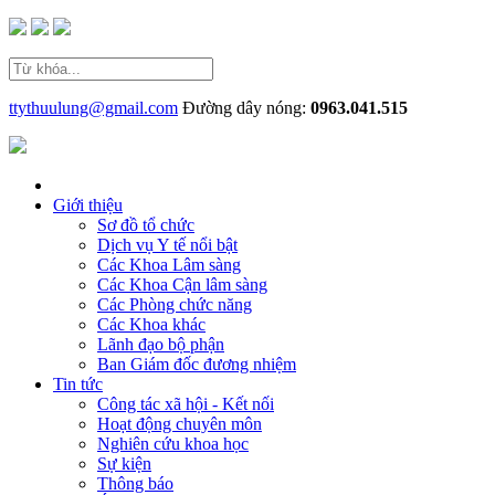
ttythuulung@gmail.com
Đường dây nóng:
0963.041.515
Giới thiệu
Sơ đồ tổ chức
Dịch vụ Y tế nổi bật
Các Khoa Lâm sàng
Các Khoa Cận lâm sàng
Các Phòng chức năng
Các Khoa khác
Lãnh đạo bộ phận
Ban Giám đốc đương nhiệm
Tin tức
Công tác xã hội - Kết nối
Hoạt động chuyên môn
Nghiên cứu khoa học
Sự kiện
Thông báo