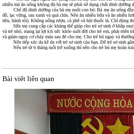
nhiều mà ăn uống không đủ bà mẹ sẽ phải sử dụng chất dinh dưỡng dự
Chế độ dinh dưỡng của bà mẹ nuôi con bú: Bà mẹ ăn uống đầy đủ sẽ 
đỗ, lạc vừng, rau xanh và quả chín. Nên ăn nhiều bữa và ăn nhiều hơn
tiêu, hành tỏi). Không uống rượu, cà phê và hút thuốc lá. Chỉ dùng t
Sữa mẹ cung cấp các kháng thể giúp cho trẻ sơ sinh ở khắp mọi nơ
và trẻ nhỏ, mang lại lợi ích sức khỏe suốt đời cho trẻ em, phát triển 
và giảm nguy cơ chảy máu sau đẻ cho mẹ. Cho trẻ bú ngay và thường
Nên tiếp xúc da kề da với trẻ sơ sinh của bạn. Để trẻ sơ sinh gần mẹ
Nếu trẻ từ 6 tháng tuổi trở xuống thì nên cho trẻ bú mẹ hoàn toàn
Bài viết liên quan