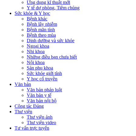
Ứng dụng kĩ thuật mới
Y tế dự phòng, Tiêm chủng
Sức khỏe & Y học
Bệnh khác
Bệnh lây nhiễm
Bệnh mãn tính
Bệnh theo mùa
Dinh dưỡng và sức khỏe
Ngoại khoa
Nhi khoa
Những điều bạn chưa biết
Nội khoa
Sản phụ khoa
Sức khỏe giới tính
Y học cổ truyền
Văn bản
Văn bản pháp luật
Văn bản y tế
Văn bản nội bộ
Công tác Đảng
Thư viện
Thư viện ảnh
Thư viện video
Tư vấn trực tuyến