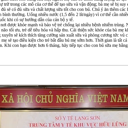
 trữ trong các mô của cơ thể để tạo sữa và vận động; bà mẹ sẽ bị suy
có đủ sữa và chất lượng sữa tốt cho con bú. Chú ý ăn thêm các loại
 bình thường. Uống nhiều nước (1,5 đến 2 lít/ngày) vì cơ thể cần nhiều 
huốc khi có sự hướng dẫn của cán bộ y tế.
i được khỏe mạnh và bảo vệ trẻ chống lại nhiều bệnh nhiễm trùng. Nu
trí não tối ưu, trẻ dễ tiêu hóa và hấp thu. Cải thiện sức khỏe của bà mẹ 
 xuyên sẽ kích thích tăng cường sản xuất sữa và phòng cương tức vú 
 sẽ tạo điều kiện cho trẻ bắt đầu bú mẹ sớm hơn. Thời gian là tất cả 
. Khi con bạn được hơn 6 tháng, hãy tiếp tục cho con bú sữa mẹ bằng